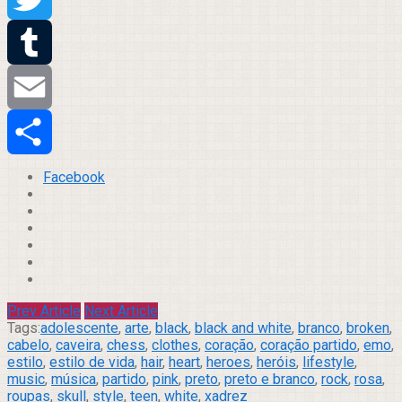
Twitter
Tumblr
Email
Compartilhar
Facebook
Prev Article
Next Article
Tags:
adolescente
,
arte
,
black
,
black and white
,
branco
,
broken
,
cabelo
,
caveira
,
chess
,
clothes
,
coração
,
coração partido
,
emo
,
estilo
,
estilo de vida
,
hair
,
heart
,
heroes
,
heróis
,
lifestyle
,
music
,
música
,
partido
,
pink
,
preto
,
preto e branco
,
rock
,
rosa
,
roupas
,
skull
,
style
,
teen
,
white
,
xadrez