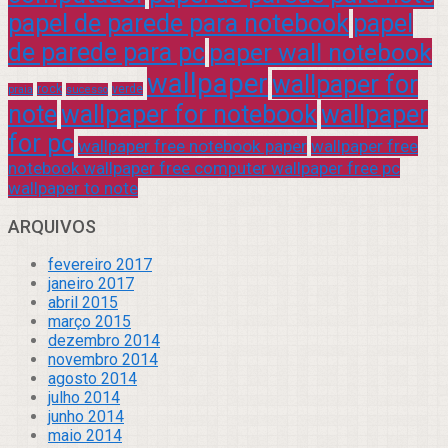
papel de parede para notebook
papel
de parede para pc
paper wall notebook
wallpaper
wallpaper for
rock
verde
praia
sucesso
note
wallpaper for notebook
wallpaper
for pc
wallpaper free notebook paper
wallpaper free
notebook wallpaper free computer wallpaper free pc
wallpaper to note
ARQUIVOS
fevereiro 2017
janeiro 2017
abril 2015
março 2015
dezembro 2014
novembro 2014
agosto 2014
julho 2014
junho 2014
maio 2014