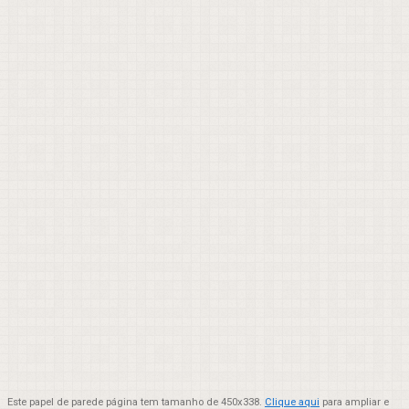
Este papel de parede página tem tamanho de 450x338.
Clique aqui
para ampliar e