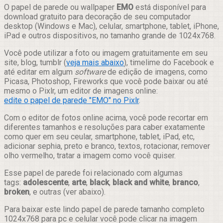
Compartilhar
O papel de parede ou wallpaper
EMO
está disponível para
download gratuito para decoração de seu computador
desktop (Windows e Mac), celular, smartphone, tablet, iPhone,
iPad e outros dispositivos, no tamanho grande de 1024x768.
Você pode utilizar a foto ou imagem gratuitamente em seu
site, blog, tumblr (
veja mais abaixo
), timelime do Facebook e
até editar em algum
software
de edição de imagens, como
Picasa, Photoshop, Fireworks que você pode baixar ou até
mesmo o Pixlr, um editor de imagens online:
edite o papel de parede "EMO" no Pixlr
.
Com o editor de fotos online acima, você pode recortar em
diferentes tamanhos e resoluções para caber exatamente
como quer em seu ceular, smartphone, tablet, iPad, etc,
adicionar sephia, preto e branco, textos, rotacionar, remover
olho vermelho, tratar a imagem como você quiser.
Esse papel de parede foi relacionado com algumas
tags:
adolescente
,
arte
,
black
,
black and white
,
branco
,
broken
, e outras (ver abaixo).
Para baixar este lindo papel de parede tamanho completo
1024x768 para pc e celular você pode clicar na imagem