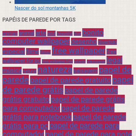
Nascer do sol montanhas 5K
PAPÉIS DE PAREDE POR TAGS
bonito
arte
animal
azul
animais
beautiful
blue
computer wallpaper
desenho
divertido
free wallpaper
especial
filme
free
filmes
legal
wallpaper for pc
free wallpaper free
infantil
interessante
natureza
papel de
música
paisagem
natural
parede
papel
papel de parede gratuito
de parede grátis
papel de parede
grátis gratuito
papel de parede grátis
para computador
papel de parede
grátis para notebook
papel de parede
grátis para pc
papel de parede para
computador
papel de parede para note