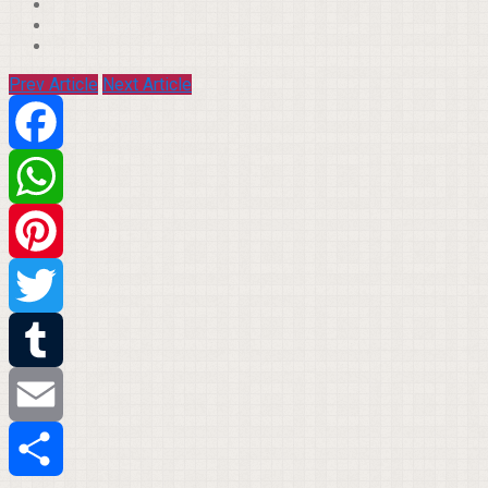
Prev Article
Next Article
Facebook
WhatsApp
Pinterest
Twitter
Tumblr
Email