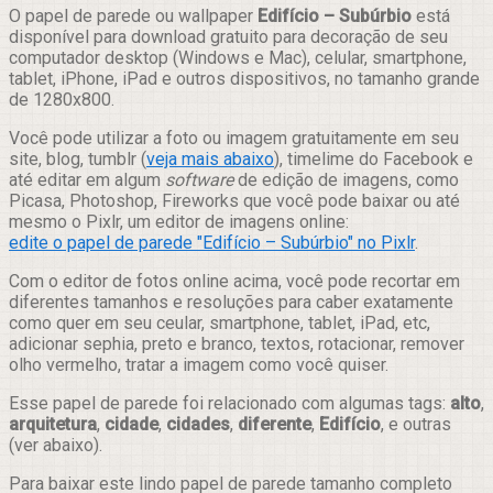
Compartilhar
O papel de parede ou wallpaper
Edifício – Subúrbio
está
disponível para download gratuito para decoração de seu
computador desktop (Windows e Mac), celular, smartphone,
tablet, iPhone, iPad e outros dispositivos, no tamanho grande
de 1280x800.
Você pode utilizar a foto ou imagem gratuitamente em seu
site, blog, tumblr (
veja mais abaixo
), timelime do Facebook e
até editar em algum
software
de edição de imagens, como
Picasa, Photoshop, Fireworks que você pode baixar ou até
mesmo o Pixlr, um editor de imagens online:
edite o papel de parede "Edifício – Subúrbio" no Pixlr
.
Com o editor de fotos online acima, você pode recortar em
diferentes tamanhos e resoluções para caber exatamente
como quer em seu ceular, smartphone, tablet, iPad, etc,
adicionar sephia, preto e branco, textos, rotacionar, remover
olho vermelho, tratar a imagem como você quiser.
Esse papel de parede foi relacionado com algumas tags:
alto
,
arquitetura
,
cidade
,
cidades
,
diferente
,
Edifício
, e outras
(ver abaixo).
Para baixar este lindo papel de parede tamanho completo