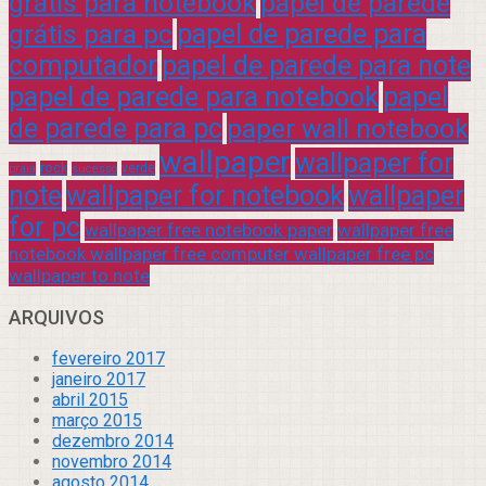
grátis para notebook
papel de parede
grátis para pc
papel de parede para
computador
papel de parede para note
papel de parede para notebook
papel
de parede para pc
paper wall notebook
wallpaper
wallpaper for
rock
verde
praia
sucesso
note
wallpaper for notebook
wallpaper
for pc
wallpaper free notebook paper
wallpaper free
notebook wallpaper free computer wallpaper free pc
wallpaper to note
ARQUIVOS
fevereiro 2017
janeiro 2017
abril 2015
março 2015
dezembro 2014
novembro 2014
agosto 2014