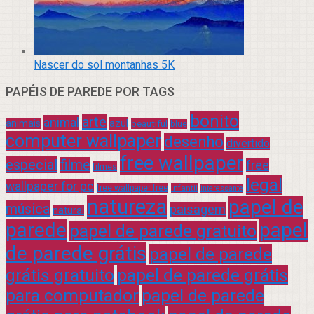
Nascer do sol montanhas 5K
PAPÉIS DE PAREDE POR TAGS
bonito
arte
animal
azul
animais
beautiful
blue
computer wallpaper
desenho
divertido
free wallpaper
especial
filme
free
filmes
legal
wallpaper for pc
free wallpaper free
infantil
interessante
natureza
papel de
música
paisagem
natural
parede
papel
papel de parede gratuito
de parede grátis
papel de parede
grátis gratuito
papel de parede grátis
para computador
papel de parede