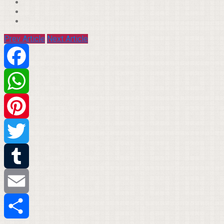
Prev Article
Next Article
Facebook
WhatsApp
Pinterest
Twitter
Tumblr
Email