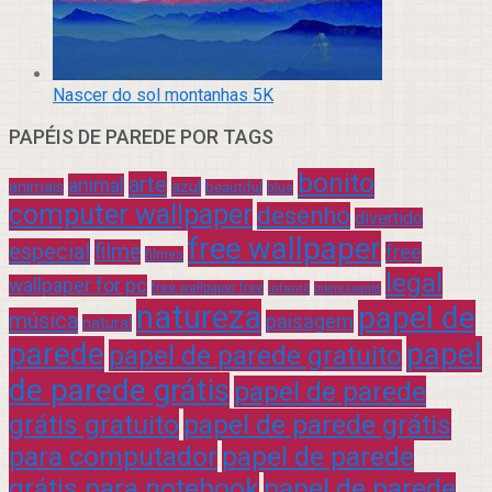
Nascer do sol montanhas 5K
PAPÉIS DE PAREDE POR TAGS
bonito
arte
animal
azul
animais
beautiful
blue
computer wallpaper
desenho
divertido
free wallpaper
especial
filme
free
filmes
legal
wallpaper for pc
free wallpaper free
infantil
interessante
natureza
papel de
música
paisagem
natural
parede
papel
papel de parede gratuito
de parede grátis
papel de parede
grátis gratuito
papel de parede grátis
para computador
papel de parede
grátis para notebook
papel de parede