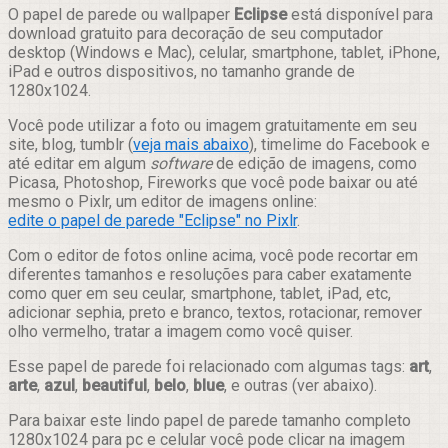
Compartilhar
O papel de parede ou wallpaper
Eclipse
está disponível para
download gratuito para decoração de seu computador
desktop (Windows e Mac), celular, smartphone, tablet, iPhone,
iPad e outros dispositivos, no tamanho grande de
1280x1024.
Você pode utilizar a foto ou imagem gratuitamente em seu
site, blog, tumblr (
veja mais abaixo
), timelime do Facebook e
até editar em algum
software
de edição de imagens, como
Picasa, Photoshop, Fireworks que você pode baixar ou até
mesmo o Pixlr, um editor de imagens online:
edite o papel de parede "Eclipse" no Pixlr
.
Com o editor de fotos online acima, você pode recortar em
diferentes tamanhos e resoluções para caber exatamente
como quer em seu ceular, smartphone, tablet, iPad, etc,
adicionar sephia, preto e branco, textos, rotacionar, remover
olho vermelho, tratar a imagem como você quiser.
Esse papel de parede foi relacionado com algumas tags:
art
,
arte
,
azul
,
beautiful
,
belo
,
blue
, e outras (ver abaixo).
Para baixar este lindo papel de parede tamanho completo
1280x1024 para pc e celular você pode clicar na imagem