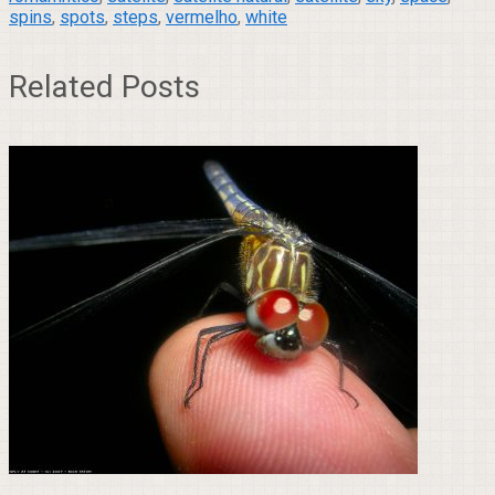
spins
,
spots
,
steps
,
vermelho
,
white
Related Posts