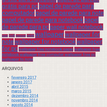
grátis para pc
papel de parede para
computador
papel de parede para note
papel de parede para notebook
papel
de parede para pc
paper wall notebook
wallpaper
wallpaper for
rock
verde
praia
sucesso
note
wallpaper for notebook
wallpaper
for pc
wallpaper free notebook paper
wallpaper free
notebook wallpaper free computer wallpaper free pc
wallpaper to note
ARQUIVOS
fevereiro 2017
janeiro 2017
abril 2015
março 2015
dezembro 2014
novembro 2014
agosto 2014