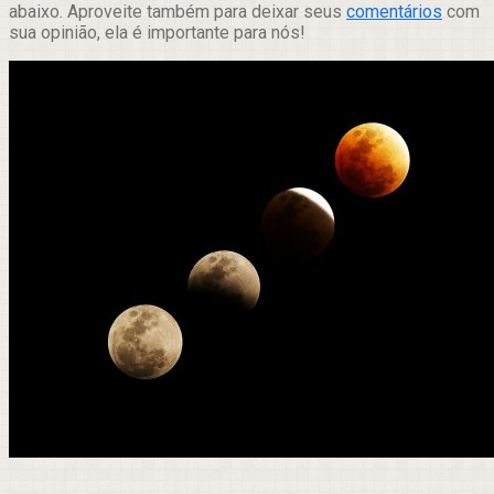
abaixo. Aproveite também para deixar seus
comentários
com
sua opinião, ela é importante para nós!