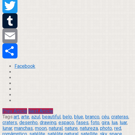
Pinterest
Twitter
Tumblr
Email
Compartilhar
Facebook
Prev Article
Next Article
Tags:
art
,
arte
,
azul
,
beautiful
,
belo
,
blue
,
branco
,
céu
,
crateras
,
craters
,
desenho
,
drawing
,
espaço
,
fases
,
foto
,
gira
,
lua
,
luar
,
lunar
,
manchas
,
moon
,
natural
,
nature
,
natureza
,
photo
,
red
,
româmntico
,
satélite
,
satélite natural
,
satellite
,
sky
,
space
,