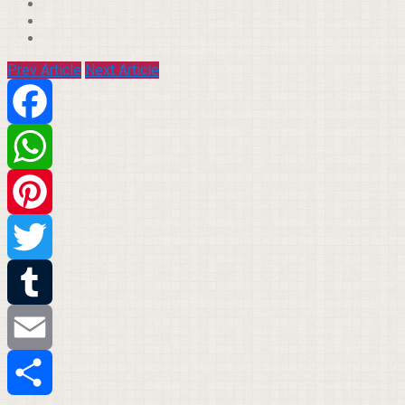
Prev Article
Next Article
Facebook
WhatsApp
Pinterest
Twitter
Tumblr
Email