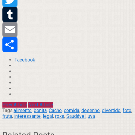
Twitter
Tumblr
Email
Compartilhar
Facebook
Prev Article
Next Article
Tags:
alimento
,
bonita
,
Cacho
,
comida
,
desenho
,
divertido
,
foto
,
fruta
,
interessante
,
legal
,
roxa
,
Saudável
,
uva