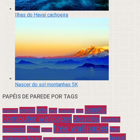
Ilhas do Havaí cachoeira
Nascer do sol montanhas 5K
PAPÉIS DE PAREDE POR TAGS
bonito
arte
animal
azul
animais
beautiful
blue
computer wallpaper
desenho
divertido
free wallpaper
especial
filme
free
filmes
legal
wallpaper for pc
free wallpaper free
infantil
interessante