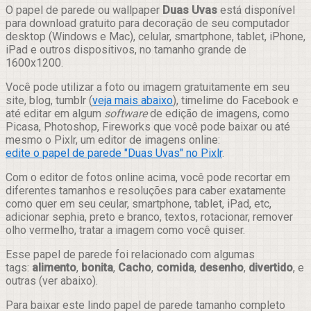
Compartilhar
O papel de parede ou wallpaper
Duas Uvas
está disponível
para download gratuito para decoração de seu computador
desktop (Windows e Mac), celular, smartphone, tablet, iPhone,
iPad e outros dispositivos, no tamanho grande de
1600x1200.
Você pode utilizar a foto ou imagem gratuitamente em seu
site, blog, tumblr (
veja mais abaixo
), timelime do Facebook e
até editar em algum
software
de edição de imagens, como
Picasa, Photoshop, Fireworks que você pode baixar ou até
mesmo o Pixlr, um editor de imagens online:
edite o papel de parede "Duas Uvas" no Pixlr
.
Com o editor de fotos online acima, você pode recortar em
diferentes tamanhos e resoluções para caber exatamente
como quer em seu ceular, smartphone, tablet, iPad, etc,
adicionar sephia, preto e branco, textos, rotacionar, remover
olho vermelho, tratar a imagem como você quiser.
Esse papel de parede foi relacionado com algumas
tags:
alimento
,
bonita
,
Cacho
,
comida
,
desenho
,
divertido
, e
outras (ver abaixo).
Para baixar este lindo papel de parede tamanho completo