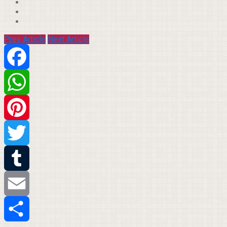
Prev Article
Next Article
Facebook
WhatsApp
Pinterest
Twitter
Tumblr
Email