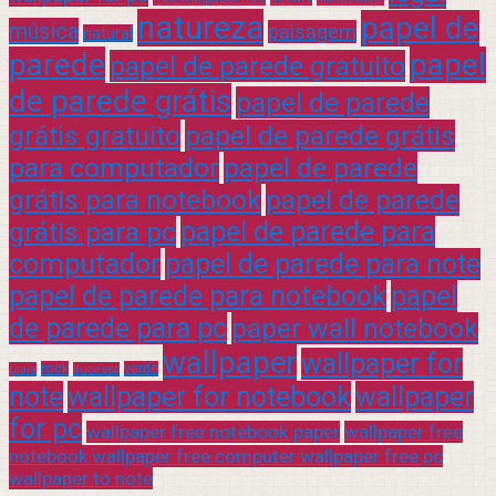
natureza
papel de
música
paisagem
natural
parede
papel
papel de parede gratuito
de parede grátis
papel de parede
grátis gratuito
papel de parede grátis
para computador
papel de parede
grátis para notebook
papel de parede
grátis para pc
papel de parede para
computador
papel de parede para note
papel de parede para notebook
papel
de parede para pc
paper wall notebook
wallpaper
wallpaper for
rock
verde
praia
sucesso
note
wallpaper for notebook
wallpaper
for pc
wallpaper free notebook paper
wallpaper free
notebook wallpaper free computer wallpaper free pc
wallpaper to note