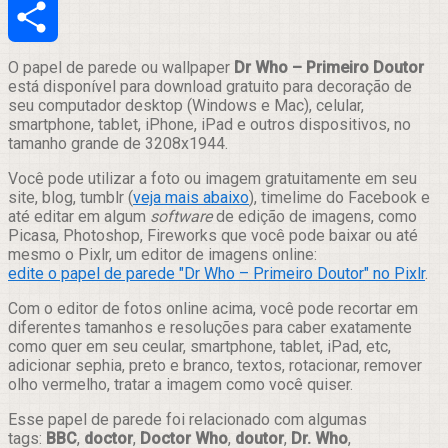
Email
Compartilhar
O papel de parede ou wallpaper
Dr Who – Primeiro Doutor
está disponível para download gratuito para decoração de
seu computador desktop (Windows e Mac), celular,
smartphone, tablet, iPhone, iPad e outros dispositivos, no
tamanho grande de 3208x1944.
Você pode utilizar a foto ou imagem gratuitamente em seu
site, blog, tumblr (
veja mais abaixo
), timelime do Facebook e
até editar em algum
software
de edição de imagens, como
Picasa, Photoshop, Fireworks que você pode baixar ou até
mesmo o Pixlr, um editor de imagens online:
edite o papel de parede "Dr Who – Primeiro Doutor" no Pixlr
.
Com o editor de fotos online acima, você pode recortar em
diferentes tamanhos e resoluções para caber exatamente
como quer em seu ceular, smartphone, tablet, iPad, etc,
adicionar sephia, preto e branco, textos, rotacionar, remover
olho vermelho, tratar a imagem como você quiser.
Esse papel de parede foi relacionado com algumas
tags:
BBC
,
doctor
,
Doctor Who
,
doutor
,
Dr. Who
,