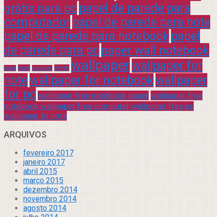
grátis para pc
papel de parede para
computador
papel de parede para note
papel de parede para notebook
papel
de parede para pc
paper wall notebook
wallpaper
wallpaper for
rock
verde
praia
sucesso
note
wallpaper for notebook
wallpaper
for pc
wallpaper free notebook paper
wallpaper free
notebook wallpaper free computer wallpaper free pc
wallpaper to note
ARQUIVOS
fevereiro 2017
janeiro 2017
abril 2015
março 2015
dezembro 2014
novembro 2014
agosto 2014