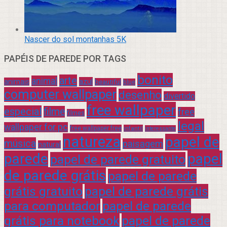
Nascer do sol montanhas 5K
PAPÉIS DE PAREDE POR TAGS
bonito
arte
animal
azul
animais
beautiful
blue
computer wallpaper
desenho
divertido
free wallpaper
especial
filme
free
filmes
legal
wallpaper for pc
free wallpaper free
infantil
interessante
natureza
papel de
música
paisagem
natural
parede
papel
papel de parede gratuito
de parede grátis
papel de parede
grátis gratuito
papel de parede grátis
para computador
papel de parede
grátis para notebook
papel de parede