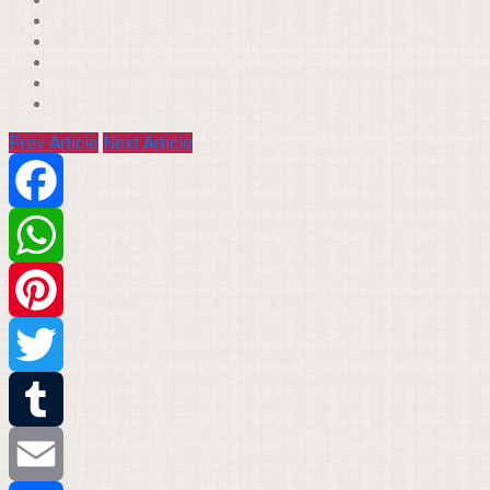
Prev Article
Next Article
Facebook
WhatsApp
Pinterest
Twitter
Tumblr