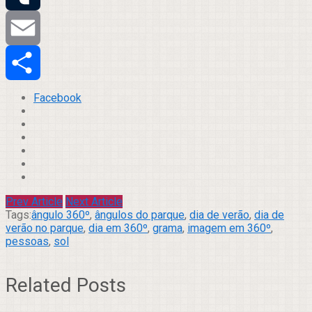
Tumblr
Email
Compartilhar
Facebook
Prev Article
Next Article
Tags:
ângulo 360º
,
ângulos do parque
,
dia de verão
,
dia de
verão no parque
,
dia em 360º
,
grama
,
imagem em 360º
,
pessoas
,
sol
Related Posts