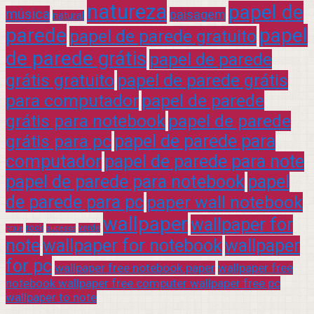
natureza
papel de
música
paisagem
natural
parede
papel
papel de parede gratuito
de parede grátis
papel de parede
grátis gratuito
papel de parede grátis
para computador
papel de parede
grátis para notebook
papel de parede
grátis para pc
papel de parede para
computador
papel de parede para note
papel de parede para notebook
papel
de parede para pc
paper wall notebook
wallpaper
wallpaper for
rock
verde
praia
sucesso
note
wallpaper for notebook
wallpaper
for pc
wallpaper free notebook paper
wallpaper free
notebook wallpaper free computer wallpaper free pc
wallpaper to note