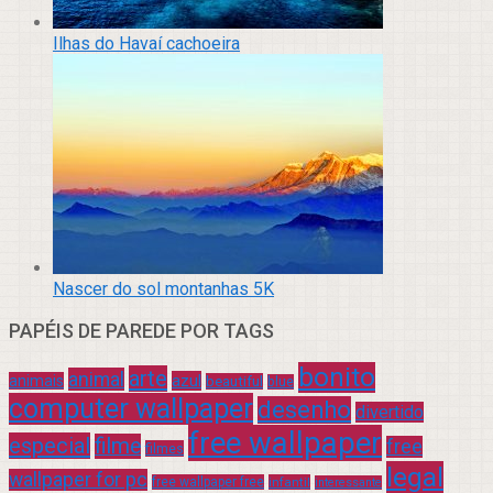
Ilhas do Havaí cachoeira
Nascer do sol montanhas 5K
PAPÉIS DE PAREDE POR TAGS
bonito
arte
animal
azul
animais
beautiful
blue
computer wallpaper
desenho
divertido
free wallpaper
especial
filme
free
filmes
legal
wallpaper for pc
free wallpaper free
infantil
interessante