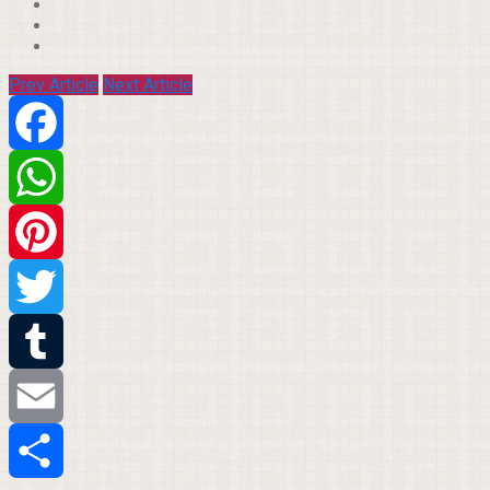
Prev Article
Next Article
Facebook
WhatsApp
Pinterest
Twitter
Tumblr
Email