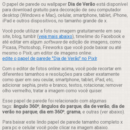
Compartilhar
O papel de parede ou wallpaper
Dia de Verão
está disponível
para download gratuito para decoração de seu computador
desktop (Windows e Mac), celular, smartphone, tablet, iPhone,
iPad e outros dispositivos, no tamanho grande de x.
Você pode utilizar a foto ou imagem gratuitamente em seu
site, blog, tumblr (
veja mais abaixo
), timelime do Facebook e
até editar em algum
software
de edição de imagens, como
Picasa, Photoshop, Fireworks que você pode baixar ou até
mesmo o Pixlr, um editor de imagens online:
edite o papel de parede "Dia de Verão" no Pixlr
.
Com o editor de fotos online acima, você pode recortar em
diferentes tamanhos e resoluções para caber exatamente
como quer em seu ceular, smartphone, tablet, iPad, etc,
adicionar sephia, preto e branco, textos, rotacionar, remover
olho vermelho, tratar a imagem como você quiser.
Esse papel de parede foi relacionado com algumas
tags:
ângulo 360º
,
ângulos do parque
,
dia de verão
,
dia de
verão no parque
,
dia em 360º
,
grama
, e outras (ver abaixo).
Para baixar este lindo papel de parede tamanho completo x
para pc e celular você pode clicar na imagem abaixo.