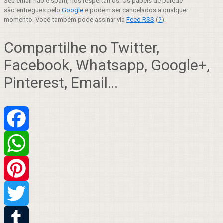
Seu email não é spam, nós respeitamos. Os papéis de parede
são entregues pelo
Google
e podem ser cancelados a qualquer
momento. Você também pode assinar via
Feed RSS
(
?
).
Compartilhe no Twitter,
Facebook, Whatsapp, Google+,
Pinterest, Email...
Facebook
WhatsApp
Pinterest
Twitter