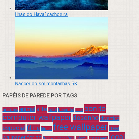
Ilhas do Havaí cachoeira
Nascer do sol montanhas 5K
PAPÉIS DE PAREDE POR TAGS
bonito
arte
animal
azul
animais
beautiful
blue
computer wallpaper
desenho
divertido
free wallpaper
especial
filme
free
filmes
legal
wallpaper for pc
free wallpaper free
infantil
interessante