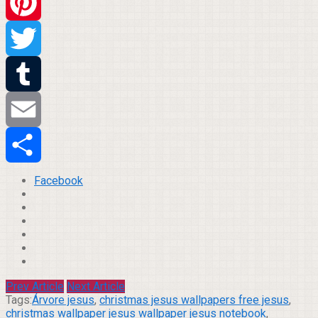
WhatsApp
Pinterest
Twitter
Tumblr
Email
Compartilhar
Facebook
Prev Article
Next Article
Tags:
Árvore jesus
,
christmas jesus wallpapers free jesus
,
christmas wallpaper jesus wallpaper jesus notebook
,