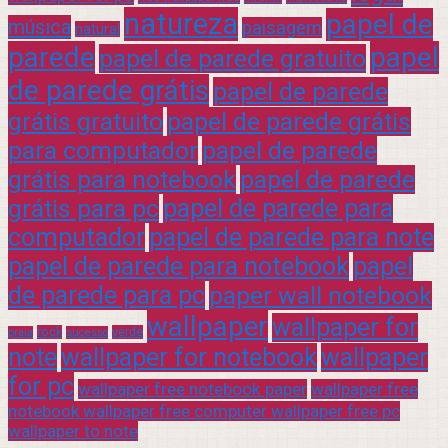
natureza
papel de
música
paisagem
natural
parede
papel
papel de parede gratuito
de parede grátis
papel de parede
grátis gratuito
papel de parede grátis
para computador
papel de parede
grátis para notebook
papel de parede
grátis para pc
papel de parede para
computador
papel de parede para note
papel de parede para notebook
papel
de parede para pc
paper wall notebook
wallpaper
wallpaper for
rock
verde
praia
sucesso
note
wallpaper for notebook
wallpaper
for pc
wallpaper free notebook paper
wallpaper free
notebook wallpaper free computer wallpaper free pc
wallpaper to note