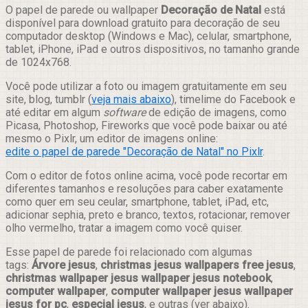
Compartilhar
O papel de parede ou wallpaper
Decoração de Natal
está
disponível para download gratuito para decoração de seu
computador desktop (Windows e Mac), celular, smartphone,
tablet, iPhone, iPad e outros dispositivos, no tamanho grande
de 1024x768.
Você pode utilizar a foto ou imagem gratuitamente em seu
site, blog, tumblr (
veja mais abaixo
), timelime do Facebook e
até editar em algum
software
de edição de imagens, como
Picasa, Photoshop, Fireworks que você pode baixar ou até
mesmo o Pixlr, um editor de imagens online:
edite o papel de parede "Decoração de Natal" no Pixlr
.
Com o editor de fotos online acima, você pode recortar em
diferentes tamanhos e resoluções para caber exatamente
como quer em seu ceular, smartphone, tablet, iPad, etc,
adicionar sephia, preto e branco, textos, rotacionar, remover
olho vermelho, tratar a imagem como você quiser.
Esse papel de parede foi relacionado com algumas
tags:
Árvore jesus
,
christmas jesus wallpapers free jesus
,
christmas wallpaper jesus wallpaper jesus notebook
,
computer wallpaper
,
computer wallpaper jesus wallpaper
jesus for pc
,
especial jesus
, e outras (ver abaixo).