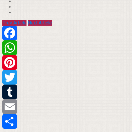
Prev Article
Next Article
Facebook
WhatsApp
Pinterest
Twitter
Tumblr
Email