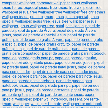
computer wallpaper
,
computer wallpaper jesus wallpaper
jesus for pc
,
especial jesus
,
free jesus
,
free wallpaper
,
free
wallpaper jesus
,
free wallpaper tree wallpaper free christmas
wallpaper jesus
,
gratuito jesus
,
jesus
,
jesus special
,
jesus
special wallpaper
,
jesus tree
,
jesus tree wallpaper
,
jesus
wallpaper
,
jesus wallpaper free
,
natal
,
natal jesus
,
papel de
parede
,
papel de parede Árvore
,
papel de parede Árvore
jesus
,
papel de parede especial jesus
,
papel de parede
grátis
,
papel de parede grátis Árvore
,
papel de parede grátis
especial
,
papel de parede grátis gratuito
,
papel de parede
grátis jesus
,
papel de parede grátis natal
,
papel de parede
grátis para computador
,
papel de parede grátis para notebook
,
papel de parede grátis para pc
,
papel de parede gratuito
,
papel de parede gratuito jesus
,
papel de parede jesus
,
papel
de parede natal
,
papel de parede natal jesus
,
papel de parede
para computador
,
papel de parede para computador jesus
,
papel de parede para note
,
papel de parede para note jesus
,
papel de parede para notebook
,
papel de parede para
notebook jesus
,
papel de parede para pc
,
papel de parede
para pc jesus
,
papel de parede presente
,
papel de parede
presente grátis
,
papel de parede presente jesus
,
paper
special wallpaper
,
paper wall notebook
,
present
,
presente
jesus
,
wallpaper
,
wallpaper for note
,
wallpaper for notebook
,