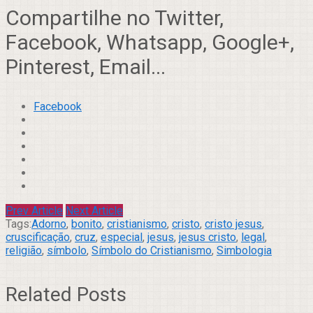
Compartilhe no Twitter,
Facebook, Whatsapp, Google+,
Pinterest, Email...
Facebook
Prev Article
Next Article
Tags:
Adorno
,
bonito
,
cristianismo
,
cristo
,
cristo jesus
,
cruscificação
,
cruz
,
especial
,
jesus
,
jesus cristo
,
legal
,
religião
,
símbolo
,
Símbolo do Cristianismo
,
Simbologia
Related Posts