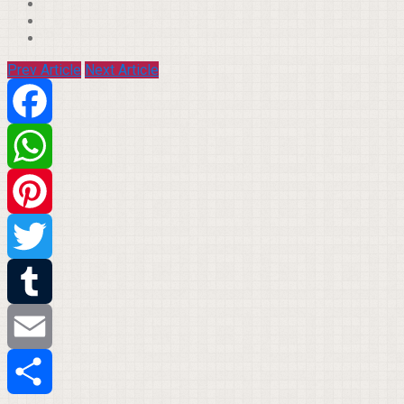
Prev Article
Next Article
Facebook
WhatsApp
Pinterest
Twitter
Tumblr
Email