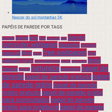
Nascer do sol montanhas 5K
PAPÉIS DE PAREDE POR TAGS
bonito
arte
animal
azul
animais
beautiful
blue
computer wallpaper
desenho
divertido
free wallpaper
especial
filme
free
filmes
legal
wallpaper for pc
free wallpaper free
infantil
interessante
natureza
papel de
música
paisagem
natural
parede
papel
papel de parede gratuito
de parede grátis
papel de parede
grátis gratuito
papel de parede grátis
para computador
papel de parede
grátis para notebook
papel de parede