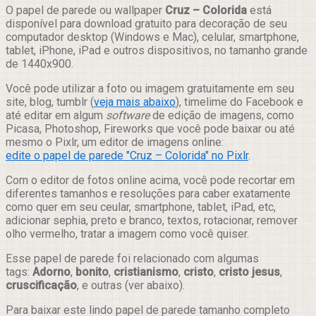
Compartilhar
O papel de parede ou wallpaper
Cruz – Colorida
está
disponível para download gratuito para decoração de seu
computador desktop (Windows e Mac), celular, smartphone,
tablet, iPhone, iPad e outros dispositivos, no tamanho grande
de 1440x900.
Você pode utilizar a foto ou imagem gratuitamente em seu
site, blog, tumblr (
veja mais abaixo
), timelime do Facebook e
até editar em algum
software
de edição de imagens, como
Picasa, Photoshop, Fireworks que você pode baixar ou até
mesmo o Pixlr, um editor de imagens online:
edite o papel de parede "Cruz – Colorida" no Pixlr
.
Com o editor de fotos online acima, você pode recortar em
diferentes tamanhos e resoluções para caber exatamente
como quer em seu ceular, smartphone, tablet, iPad, etc,
adicionar sephia, preto e branco, textos, rotacionar, remover
olho vermelho, tratar a imagem como você quiser.
Esse papel de parede foi relacionado com algumas
tags:
Adorno
,
bonito
,
cristianismo
,
cristo
,
cristo jesus
,
cruscificação
, e outras (ver abaixo).
Para baixar este lindo papel de parede tamanho completo