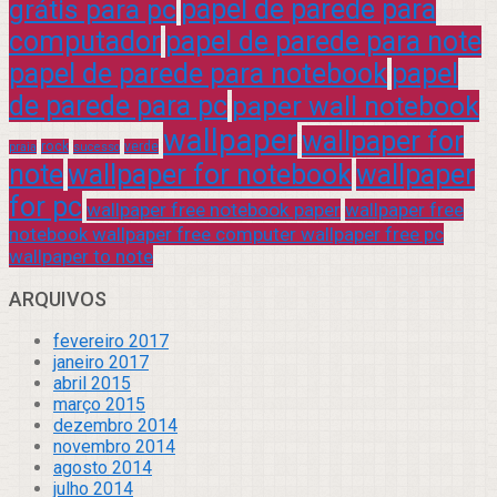
grátis para pc
papel de parede para
computador
papel de parede para note
papel de parede para notebook
papel
de parede para pc
paper wall notebook
wallpaper
wallpaper for
rock
verde
praia
sucesso
note
wallpaper for notebook
wallpaper
for pc
wallpaper free notebook paper
wallpaper free
notebook wallpaper free computer wallpaper free pc
wallpaper to note
ARQUIVOS
fevereiro 2017
janeiro 2017
abril 2015
março 2015
dezembro 2014
novembro 2014
agosto 2014
julho 2014