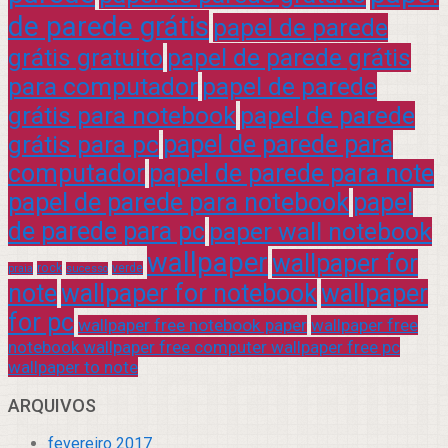
de parede grátis
papel de parede
grátis gratuito
papel de parede grátis
para computador
papel de parede
grátis para notebook
papel de parede
grátis para pc
papel de parede para
computador
papel de parede para note
papel de parede para notebook
papel
de parede para pc
paper wall notebook
wallpaper
wallpaper for
rock
verde
praia
sucesso
note
wallpaper for notebook
wallpaper
for pc
wallpaper free notebook paper
wallpaper free
notebook wallpaper free computer wallpaper free pc
wallpaper to note
ARQUIVOS
fevereiro 2017