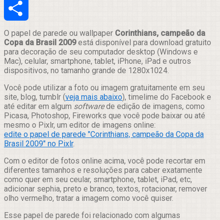
Email
Compartilhar
O papel de parede ou wallpaper
Corinthians, campeão da
Copa da Brasil 2009
está disponível para download gratuito
para decoração de seu computador desktop (Windows e
Mac), celular, smartphone, tablet, iPhone, iPad e outros
dispositivos, no tamanho grande de 1280x1024.
Você pode utilizar a foto ou imagem gratuitamente em seu
site, blog, tumblr (
veja mais abaixo
), timelime do Facebook e
até editar em algum
software
de edição de imagens, como
Picasa, Photoshop, Fireworks que você pode baixar ou até
mesmo o Pixlr, um editor de imagens online:
edite o papel de parede "Corinthians, campeão da Copa da
Brasil 2009" no Pixlr
.
Com o editor de fotos online acima, você pode recortar em
diferentes tamanhos e resoluções para caber exatamente
como quer em seu ceular, smartphone, tablet, iPad, etc,
adicionar sephia, preto e branco, textos, rotacionar, remover
olho vermelho, tratar a imagem como você quiser.
Esse papel de parede foi relacionado com algumas