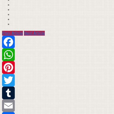
Prev Article
Next Article
Facebook
WhatsApp
Pinterest
Twitter
Tumblr