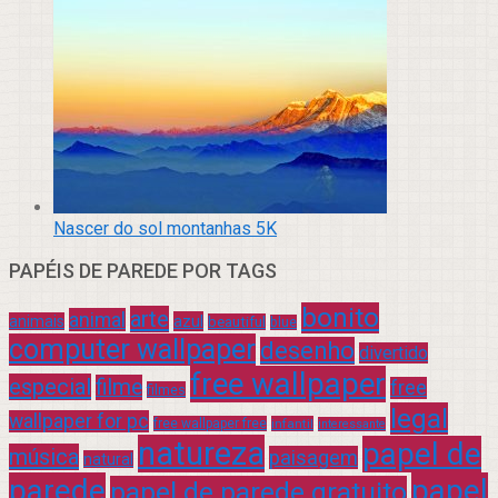
Nascer do sol montanhas 5K
PAPÉIS DE PAREDE POR TAGS
bonito
arte
animal
azul
animais
beautiful
blue
computer wallpaper
desenho
divertido
free wallpaper
especial
filme
free
filmes
legal
wallpaper for pc
free wallpaper free
infantil
interessante
natureza
papel de
música
paisagem
natural
parede
papel
papel de parede gratuito