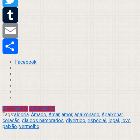
Twitter
Tumblr
Email
Compartilhar
Facebook
Prev Article
Next Article
Tags:
alegria
,
Amado
,
Amar
,
amor
,
apaixonado
,
Apaixonar
,
coração
,
dia dos namorados
,
divertido
,
especial
,
legal
,
love
,
paixão
,
vermelho