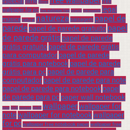
free wallpaper
especial
filme
free
filmes
legal
wallpaper for pc
free wallpaper free
infantil
interessante
natureza
papel de
música
paisagem
natural
parede
papel
papel de parede gratuito
de parede grátis
papel de parede
grátis gratuito
papel de parede grátis
para computador
papel de parede
grátis para notebook
papel de parede
grátis para pc
papel de parede para
computador
papel de parede para note
papel de parede para notebook
papel
de parede para pc
paper wall notebook
wallpaper
wallpaper for
rock
verde
praia
sucesso
note
wallpaper for notebook
wallpaper
for pc
wallpaper free notebook paper
wallpaper free