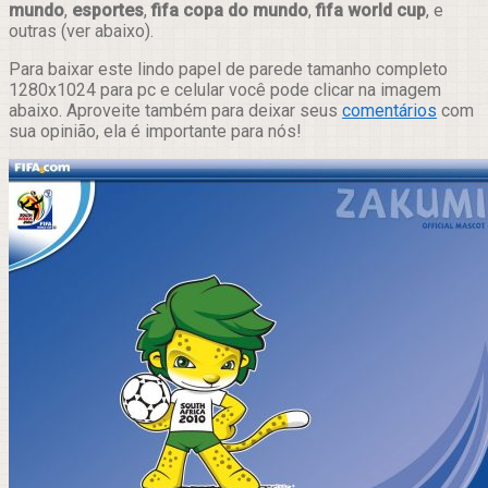
mundo
,
esportes
,
fifa copa do mundo
,
fifa world cup
, e
outras (ver abaixo).
Para baixar este lindo papel de parede tamanho completo
1280x1024 para pc e celular você pode clicar na imagem
abaixo. Aproveite também para deixar seus
comentários
com
sua opinião, ela é importante para nós!