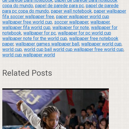
de parede para notebook
,
papel de parede para notebook
copa do mundo
,
papel de parede para pc
,
papel de parede
para pc copa do mundo
,
paper wall notebook
,
paper wallpaper
fifa soccer wallpaper free
,
paper wallpaper world cup
wallpaper free world cup
,
soccer wallpaper
,
wallpaper
,
wallpaper fifa world cup
,
wallpaper for note
,
wallpaper for
notebook
,
wallpaper for pc
,
wallpaper for pc world cup
wallpaper note for the world cup
,
wallpaper free notebook
paper
,
wallpaper games wallpaper ball
,
wallpaper world cup
,
world cup
,
world cup ball world cup wallpaper free world cup
,
world cup wallpaper world
Related Posts