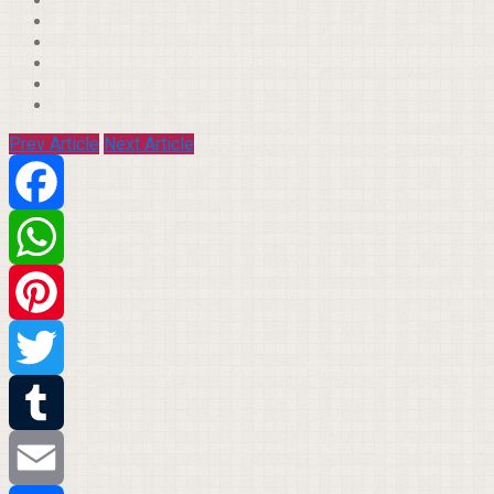
Prev Article
Next Article
Facebook
WhatsApp
Pinterest
Twitter
Tumblr