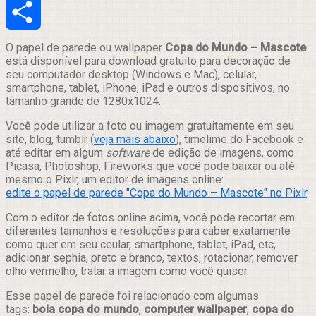
Email
Compartilhar
O papel de parede ou wallpaper
Copa do Mundo – Mascote
está disponível para download gratuito para decoração de
seu computador desktop (Windows e Mac), celular,
smartphone, tablet, iPhone, iPad e outros dispositivos, no
tamanho grande de 1280x1024.
Você pode utilizar a foto ou imagem gratuitamente em seu
site, blog, tumblr (
veja mais abaixo
), timelime do Facebook e
até editar em algum
software
de edição de imagens, como
Picasa, Photoshop, Fireworks que você pode baixar ou até
mesmo o Pixlr, um editor de imagens online:
edite o papel de parede "Copa do Mundo – Mascote" no Pixlr
.
Com o editor de fotos online acima, você pode recortar em
diferentes tamanhos e resoluções para caber exatamente
como quer em seu ceular, smartphone, tablet, iPad, etc,
adicionar sephia, preto e branco, textos, rotacionar, remover
olho vermelho, tratar a imagem como você quiser.
Esse papel de parede foi relacionado com algumas
tags:
bola copa do mundo
,
computer wallpaper
,
copa do