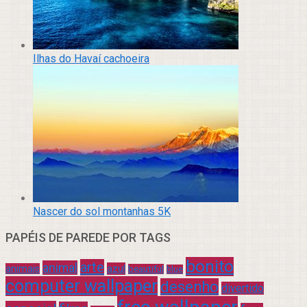
Ilhas do Havaí cachoeira
Nascer do sol montanhas 5K
PAPÉIS DE PAREDE POR TAGS
bonito
arte
animal
azul
animais
beautiful
blue
computer wallpaper
desenho
divertido