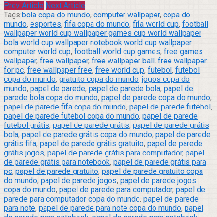
Prev Article
Next Article
Tags:
bola copa do mundo
,
computer wallpaper
,
copa do
mundo
,
esportes
,
fifa copa do mundo
,
fifa world cup
,
football
wallpaper world cup wallpaper games cup world wallpaper
bola world cup wallpaper notebook world cup wallpaper
computer world cup
,
football world cup games
,
free games
wallpaper
,
free wallpaper
,
free wallpaper ball
,
free wallpaper
for pc
,
free wallpaper free
,
free world cup
,
futebol
,
futebol
copa do mundo
,
gratuito copa do mundo
,
jogos copa do
mundo
,
papel de parede
,
papel de parede bola
,
papel de
parede bola copa do mundo
,
papel de parede copa do mundo
,
papel de parede fifa copa do mundo
,
papel de parede futebol
,
papel de parede futebol copa do mundo
,
papel de parede
futebol grátis
,
papel de parede grátis
,
papel de parede grátis
bola
,
papel de parede grátis copa do mundo
,
papel de parede
grátis fifa
,
papel de parede grátis gratuito
,
papel de parede
grátis jogos
,
papel de parede grátis para computador
,
papel
de parede grátis para notebook
,
papel de parede grátis para
pc
,
papel de parede gratuito
,
papel de parede gratuito copa
do mundo
,
papel de parede jogos
,
papel de parede jogos
copa do mundo
,
papel de parede para computador
,
papel de
parede para computador copa do mundo
,
papel de parede
para note
,
papel de parede para note copa do mundo
,
papel