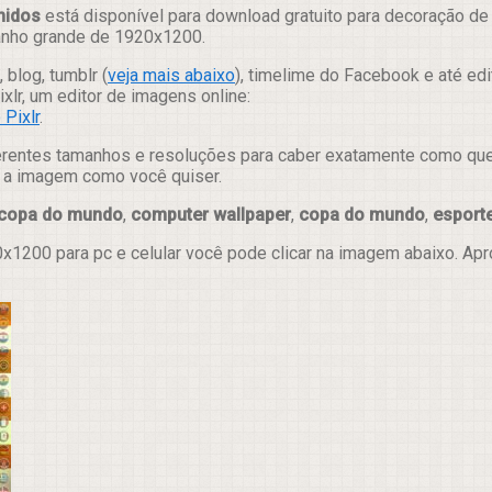
nidos
está disponível para download gratuito para decoração de
manho grande de 1920x1200.
 blog, tumblr (
veja mais abaixo
), timelime do Facebook e até ed
lr, um editor de imagens online:
Pixlr
.
erentes tamanhos e resoluções para caber exatamente como quer e
ar a imagem como você quiser.
 copa do mundo
,
computer wallpaper
,
copa do mundo
,
esport
x1200 para pc e celular você pode clicar na imagem abaixo. Ap