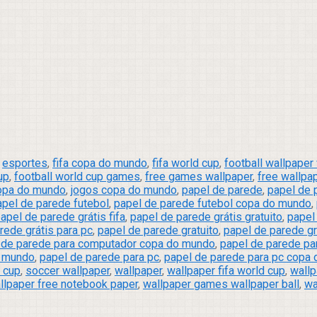
,
esportes
,
fifa copa do mundo
,
fifa world cup
,
football wallpaper
up
,
football world cup games
,
free games wallpaper
,
free wallpa
copa do mundo
,
jogos copa do mundo
,
papel de parede
,
papel de 
apel de parede futebol
,
papel de parede futebol copa do mundo
,
apel de parede grátis fifa
,
papel de parede grátis gratuito
,
papel
rede grátis para pc
,
papel de parede gratuito
,
papel de parede g
 de parede para computador copa do mundo
,
papel de parede pa
o mundo
,
papel de parede para pc
,
papel de parede para pc copa
d cup
,
soccer wallpaper
,
wallpaper
,
wallpaper fifa world cup
,
wallp
llpaper free notebook paper
,
wallpaper games wallpaper ball
,
wa