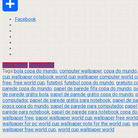
Email
Compartilhar
Facebook
Prev Article
Next Article
Tags:
bola copa do mundo
,
computer wallpaper
,
copa do mundo
cup wallpaper notebook world cup wallpaper computer world c
free
,
free world cup
,
futebol
,
futebol copa do mundo
,
gratuito 
parede copa do mundo
,
papel de parede fifa copa do mundo
,
p
de parede grátis bola
,
papel de parede grátis copa do mundo
,
p
computador
,
papel de parede grátis para notebook
,
papel de pa
jogos copa do mundo
,
papel de parede para computador
,
papel
parede para notebook
,
papel de parede para notebook copa d
wallpaper free
,
paper wallpaper world cup wallpaper free worl
wallpaper for pc world cup wallpaper note for the world cup
,
wa
wallpaper free world cup
,
world cup wallpaper world