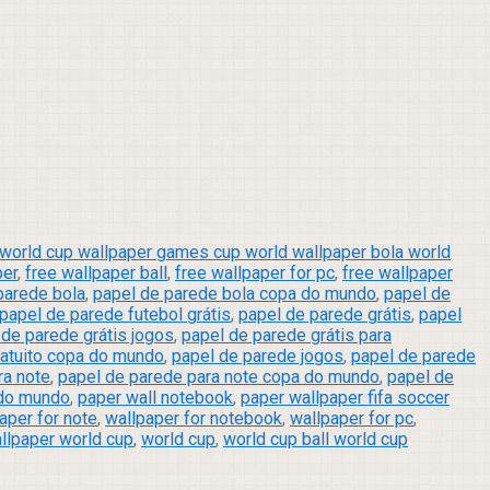
 world cup wallpaper games cup world wallpaper bola world
per
,
free wallpaper ball
,
free wallpaper for pc
,
free wallpaper
parede bola
,
papel de parede bola copa do mundo
,
papel de
papel de parede futebol grátis
,
papel de parede grátis
,
papel
 de parede grátis jogos
,
papel de parede grátis para
ratuito copa do mundo
,
papel de parede jogos
,
papel de parede
ra note
,
papel de parede para note copa do mundo
,
papel de
 do mundo
,
paper wall notebook
,
paper wallpaper fifa soccer
aper for note
,
wallpaper for notebook
,
wallpaper for pc
,
llpaper world cup
,
world cup
,
world cup ball world cup