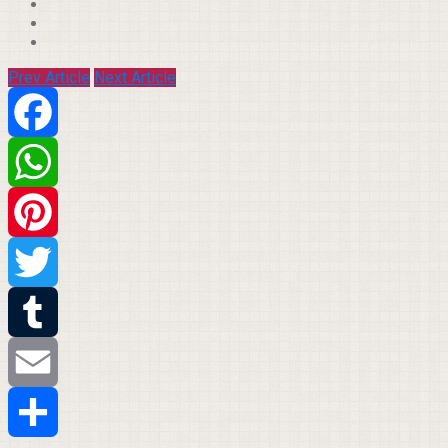
Prev Article
Next Article
Facebook
WhatsApp
Pinterest
Twitter
Tumblr
Email