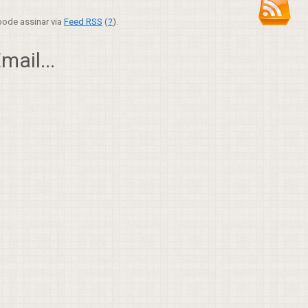
ode assinar via
Feed RSS
(
?
).
ail...