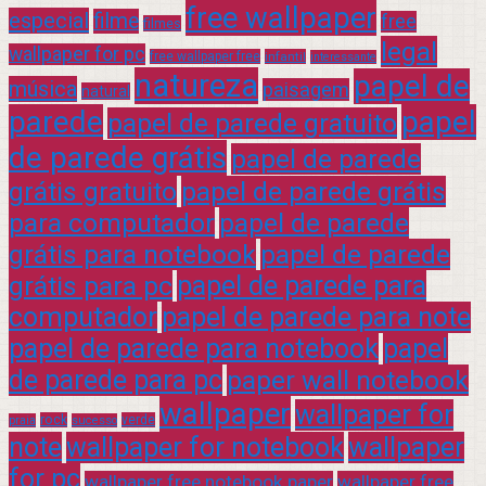
free wallpaper
especial
filme
free
filmes
legal
wallpaper for pc
free wallpaper free
infantil
interessante
natureza
papel de
música
paisagem
natural
parede
papel
papel de parede gratuito
de parede grátis
papel de parede
grátis gratuito
papel de parede grátis
para computador
papel de parede
grátis para notebook
papel de parede
grátis para pc
papel de parede para
computador
papel de parede para note
papel de parede para notebook
papel
de parede para pc
paper wall notebook
wallpaper
wallpaper for
rock
verde
praia
sucesso
note
wallpaper for notebook
wallpaper
for pc
wallpaper free notebook paper
wallpaper free