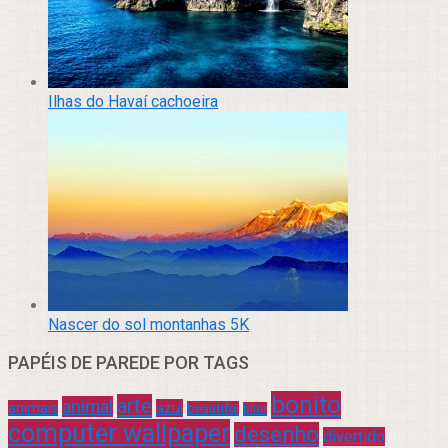
Ilhas do Havaí cachoeira
Nascer do sol montanhas 5K
PAPÉIS DE PAREDE POR TAGS
bonito
arte
animal
azul
animais
beautiful
blue
computer wallpaper
desenho
divertido