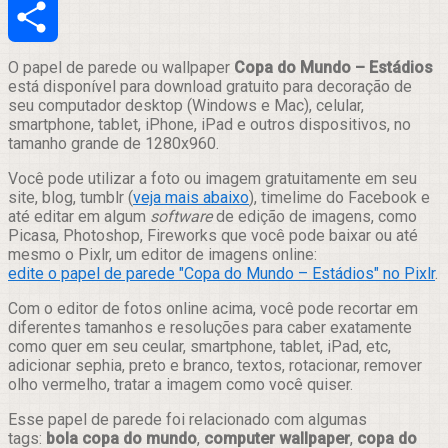
Email
Compartilhar
O papel de parede ou wallpaper
Copa do Mundo – Estádios
está disponível para download gratuito para decoração de
seu computador desktop (Windows e Mac), celular,
smartphone, tablet, iPhone, iPad e outros dispositivos, no
tamanho grande de 1280x960.
Você pode utilizar a foto ou imagem gratuitamente em seu
site, blog, tumblr (
veja mais abaixo
), timelime do Facebook e
até editar em algum
software
de edição de imagens, como
Picasa, Photoshop, Fireworks que você pode baixar ou até
mesmo o Pixlr, um editor de imagens online:
edite o papel de parede "Copa do Mundo – Estádios" no Pixlr
.
Com o editor de fotos online acima, você pode recortar em
diferentes tamanhos e resoluções para caber exatamente
como quer em seu ceular, smartphone, tablet, iPad, etc,
adicionar sephia, preto e branco, textos, rotacionar, remover
olho vermelho, tratar a imagem como você quiser.
Esse papel de parede foi relacionado com algumas
tags:
bola copa do mundo
,
computer wallpaper
,
copa do