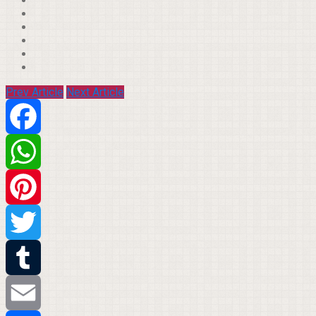
Prev Article
Next Article
Facebook
WhatsApp
Pinterest
Twitter
Tumblr