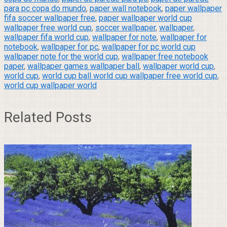
para pc copa do mundo
,
paper wall notebook
,
paper wallpaper
fifa soccer wallpaper free
,
paper wallpaper world cup
wallpaper free world cup
,
soccer wallpaper
,
wallpaper
,
wallpaper fifa world cup
,
wallpaper for note
,
wallpaper for
notebook
,
wallpaper for pc
,
wallpaper for pc world cup
wallpaper note for the world cup
,
wallpaper free notebook
paper
,
wallpaper games wallpaper ball
,
wallpaper world cup
,
world cup
,
world cup ball world cup wallpaper free world cup
,
world cup wallpaper world
Related Posts