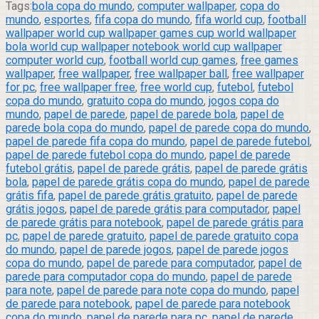
Tags:
bola copa do mundo
,
computer wallpaper
,
copa do
mundo
,
esportes
,
fifa copa do mundo
,
fifa world cup
,
football
wallpaper world cup wallpaper games cup world wallpaper
bola world cup wallpaper notebook world cup wallpaper
computer world cup
,
football world cup games
,
free games
wallpaper
,
free wallpaper
,
free wallpaper ball
,
free wallpaper
for pc
,
free wallpaper free
,
free world cup
,
futebol
,
futebol
copa do mundo
,
gratuito copa do mundo
,
jogos copa do
mundo
,
papel de parede
,
papel de parede bola
,
papel de
parede bola copa do mundo
,
papel de parede copa do mundo
,
papel de parede fifa copa do mundo
,
papel de parede futebol
,
papel de parede futebol copa do mundo
,
papel de parede
futebol grátis
,
papel de parede grátis
,
papel de parede grátis
bola
,
papel de parede grátis copa do mundo
,
papel de parede
grátis fifa
,
papel de parede grátis gratuito
,
papel de parede
grátis jogos
,
papel de parede grátis para computador
,
papel
de parede grátis para notebook
,
papel de parede grátis para
pc
,
papel de parede gratuito
,
papel de parede gratuito copa
do mundo
,
papel de parede jogos
,
papel de parede jogos
copa do mundo
,
papel de parede para computador
,
papel de
parede para computador copa do mundo
,
papel de parede
para note
,
papel de parede para note copa do mundo
,
papel
de parede para notebook
,
papel de parede para notebook
copa do mundo
,
papel de parede para pc
,
papel de parede