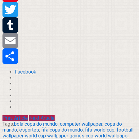
Pinterest
Twitter
Tumblr
Email
Compartilhar
Facebook
Prev Article
Next Article
Tags:
bola copa do mundo
,
computer wallpaper
,
copa do
mundo
,
esportes
,
fifa copa do mundo
,
fifa world cup
,
football
wallpaper world cup wallpaper games cup world wallpaper