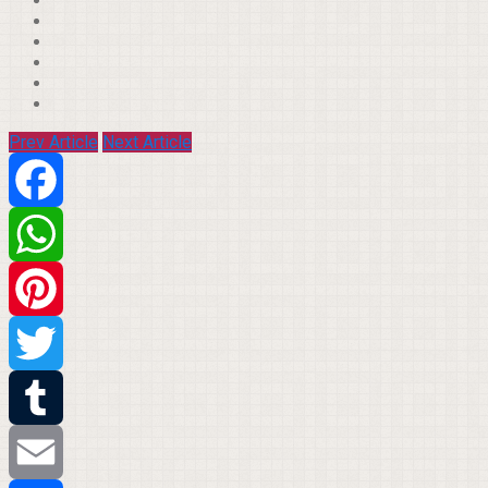
Prev Article
Next Article
Facebook
WhatsApp
Pinterest
Twitter
Tumblr