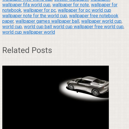
wallpaper fifa world cup
,
wallpaper for note
,
wallpaper for
notebook
,
wallpaper for pc
,
wallpaper for pc world cup
wallpaper note for the world cup
,
wallpaper free notebook
paper
,
wallpaper games wallpaper ball
,
wallpaper world cup
,
world cup
,
world cup ball world cup wallpaper free world cup
,
world cup wallpaper world
Related Posts