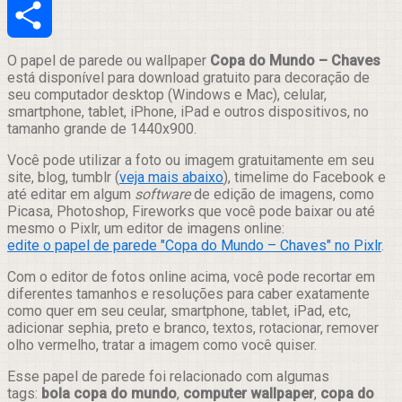
Email
Compartilhar
O papel de parede ou wallpaper
Copa do Mundo – Chaves
está disponível para download gratuito para decoração de
seu computador desktop (Windows e Mac), celular,
smartphone, tablet, iPhone, iPad e outros dispositivos, no
tamanho grande de 1440x900.
Você pode utilizar a foto ou imagem gratuitamente em seu
site, blog, tumblr (
veja mais abaixo
), timelime do Facebook e
até editar em algum
software
de edição de imagens, como
Picasa, Photoshop, Fireworks que você pode baixar ou até
mesmo o Pixlr, um editor de imagens online:
edite o papel de parede "Copa do Mundo – Chaves" no Pixlr
.
Com o editor de fotos online acima, você pode recortar em
diferentes tamanhos e resoluções para caber exatamente
como quer em seu ceular, smartphone, tablet, iPad, etc,
adicionar sephia, preto e branco, textos, rotacionar, remover
olho vermelho, tratar a imagem como você quiser.
Esse papel de parede foi relacionado com algumas
tags:
bola copa do mundo
,
computer wallpaper
,
copa do