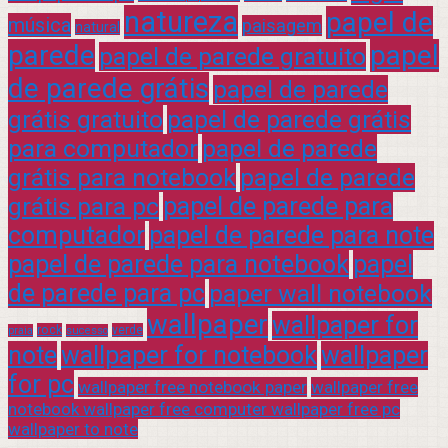
natureza
papel de
música
paisagem
natural
parede
papel
papel de parede gratuito
de parede grátis
papel de parede
grátis gratuito
papel de parede grátis
para computador
papel de parede
grátis para notebook
papel de parede
grátis para pc
papel de parede para
computador
papel de parede para note
papel de parede para notebook
papel
de parede para pc
paper wall notebook
wallpaper
wallpaper for
rock
verde
praia
sucesso
note
wallpaper for notebook
wallpaper
for pc
wallpaper free notebook paper
wallpaper free
notebook wallpaper free computer wallpaper free pc
wallpaper to note