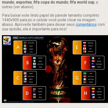
mundo
,
esportes
,
fifa copa do mundo
,
fifa world cup
, e
outras (ver abaixo).
Para baixar este lindo papel de parede tamanho completo
1440x900 para pc e celular você pode clicar na imagem
abaixo. Aproveite também para deixar seus
comentários
com
sua opinião, ela é importante para nós!