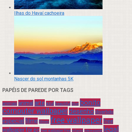
Ilhas do Havaí cachoeira
Nascer do sol montanhas 5K
PAPÉIS DE PAREDE POR TAGS
bonito
arte
animal
azul
animais
beautiful
blue
computer wallpaper
desenho
divertido
free wallpaper
especial
filme
free
filmes
legal
wallpaper for pc
free wallpaper free
infantil
interessante