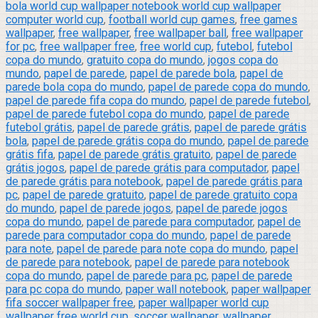
bola world cup wallpaper notebook world cup wallpaper
computer world cup
,
football world cup games
,
free games
wallpaper
,
free wallpaper
,
free wallpaper ball
,
free wallpaper
for pc
,
free wallpaper free
,
free world cup
,
futebol
,
futebol
copa do mundo
,
gratuito copa do mundo
,
jogos copa do
mundo
,
papel de parede
,
papel de parede bola
,
papel de
parede bola copa do mundo
,
papel de parede copa do mundo
,
papel de parede fifa copa do mundo
,
papel de parede futebol
,
papel de parede futebol copa do mundo
,
papel de parede
futebol grátis
,
papel de parede grátis
,
papel de parede grátis
bola
,
papel de parede grátis copa do mundo
,
papel de parede
grátis fifa
,
papel de parede grátis gratuito
,
papel de parede
grátis jogos
,
papel de parede grátis para computador
,
papel
de parede grátis para notebook
,
papel de parede grátis para
pc
,
papel de parede gratuito
,
papel de parede gratuito copa
do mundo
,
papel de parede jogos
,
papel de parede jogos
copa do mundo
,
papel de parede para computador
,
papel de
parede para computador copa do mundo
,
papel de parede
para note
,
papel de parede para note copa do mundo
,
papel
de parede para notebook
,
papel de parede para notebook
copa do mundo
,
papel de parede para pc
,
papel de parede
para pc copa do mundo
,
paper wall notebook
,
paper wallpaper
fifa soccer wallpaper free
,
paper wallpaper world cup
wallpaper free world cup
,
soccer wallpaper
,
wallpaper
,