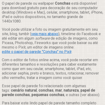
Compartilhar
O papel de parede ou wallpaper
Conchas
está disponível
para download gratuito para decoração de seu computador
desktop (Windows e Mac), celular, smartphone, tablet, iPhone,
iPad e outros dispositivos, no tamanho grande de
1440x1080.
Você pode utilizar a foto ou imagem gratuitamente em seu
site, blog, tumblr (
veja mais abaixo
), timelime do Facebook e
até editar em algum
software
de edição de imagens, como
Picasa, Photoshop, Fireworks que você pode baixar ou até
mesmo o Pixlr, um editor de imagens online:
edite o papel de parede "Conchas" no Pixlr
.
Com o editor de fotos online acima, você pode recortar em
diferentes tamanhos e resoluções para caber exatamente
como quer em seu ceular, smartphone, tablet, iPad, etc,
adicionar sephia, preto e branco, textos, rotacionar, remover
olho vermelho, tratar a imagem como você quiser.
Esse papel de parede foi relacionado com algumas
tags:
cenário natural
,
conchas
,
mar
,
natureza
,
papel de
parede conchas
,
pequenas conchas
, e outras (ver abaixo).
Para baixar este lindo papel de parede tamanho completo