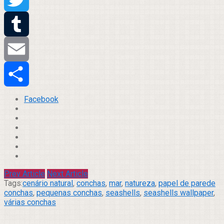
Twitter
Tumblr
Email
Compartilhar
Facebook
Prev Article
Next Article
Tags:
cenário natural
,
conchas
,
mar
,
natureza
,
papel de parede
conchas
,
pequenas conchas
,
seashells
,
seashells wallpaper
,
várias conchas