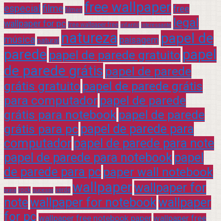
free wallpaper
especial
filme
free
filmes
legal
wallpaper for pc
free wallpaper free
infantil
interessante
natureza
papel de
música
paisagem
natural
parede
papel
papel de parede gratuito
de parede grátis
papel de parede
grátis gratuito
papel de parede grátis
para computador
papel de parede
grátis para notebook
papel de parede
grátis para pc
papel de parede para
computador
papel de parede para note
papel de parede para notebook
papel
de parede para pc
paper wall notebook
wallpaper
wallpaper for
rock
verde
praia
sucesso
note
wallpaper for notebook
wallpaper
for pc
wallpaper free notebook paper
wallpaper free