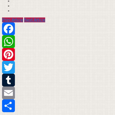
Prev Article
Next Article
Facebook
WhatsApp
Pinterest
Twitter
Tumblr
Email