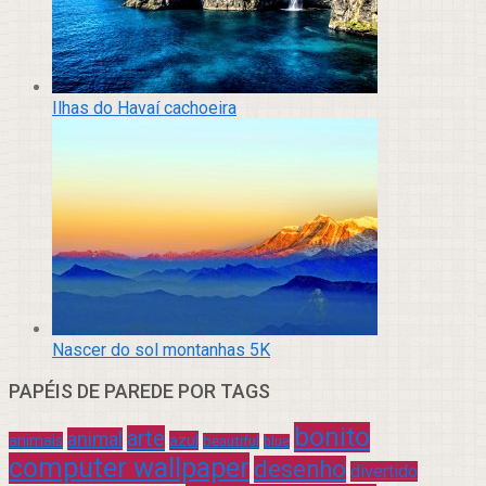
Ilhas do Havaí cachoeira
Nascer do sol montanhas 5K
PAPÉIS DE PAREDE POR TAGS
bonito
arte
animal
azul
animais
beautiful
blue
computer wallpaper
desenho
divertido