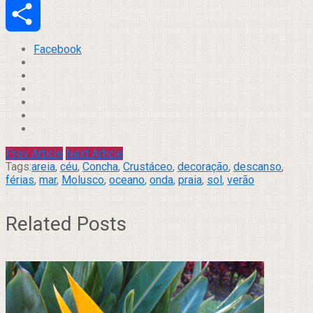
Email
Compartilhar
Facebook
Prev Article
Next Article
Tags:
areia
,
céu
,
Concha
,
Crustáceo
,
decoração
,
descanso
,
férias
,
mar
,
Molusco
,
oceano
,
onda
,
praia
,
sol
,
verão
Related Posts