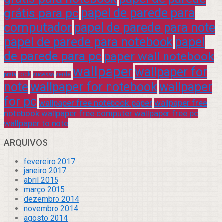
grátis para pc
papel de parede para
computador
papel de parede para note
papel de parede para notebook
papel
de parede para pc
paper wall notebook
wallpaper
wallpaper for
rock
verde
praia
sucesso
note
wallpaper for notebook
wallpaper
for pc
wallpaper free notebook paper
wallpaper free
notebook wallpaper free computer wallpaper free pc
wallpaper to note
ARQUIVOS
fevereiro 2017
janeiro 2017
abril 2015
março 2015
dezembro 2014
novembro 2014
agosto 2014