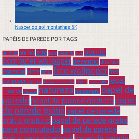
Nascer do sol montanhas 5K
PAPÉIS DE PAREDE POR TAGS
bonito
arte
animal
azul
animais
beautiful
blue
computer wallpaper
desenho
divertido
free wallpaper
especial
filme
free
filmes
legal
wallpaper for pc
free wallpaper free
infantil
interessante
natureza
papel de
música
paisagem
natural
parede
papel
papel de parede gratuito
de parede grátis
papel de parede
grátis gratuito
papel de parede grátis
para computador
papel de parede
grátis para notebook
papel de parede