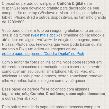
Compartilhar
O papel de parede ou wallpaper
Concha Digital
está
disponível para download gratuito para decoração de seu
computador desktop (Windows e Mac), celular, smartphone,
tablet, iPhone, iPad e outros dispositivos, no tamanho grande
de 1280x800.
Você pode utilizar a foto ou imagem gratuitamente em seu
site, blog, tumblr (
veja mais abaixo
), timelime do Facebook e
até editar em algum
software
de edição de imagens, como
Picasa, Photoshop, Fireworks que você pode baixar ou até
mesmo o Pixlr, um editor de imagens online:
edite o papel de parede "Concha Digital" no Pixlr
.
Com o editor de fotos online acima, você pode recortar em
diferentes tamanhos e resoluções para caber exatamente
como quer em seu ceular, smartphone, tablet, iPad, etc,
adicionar sephia, preto e branco, textos, rotacionar, remover
olho vermelho, tratar a imagem como você quiser.
Esse papel de parede foi relacionado com algumas
tags:
areia
,
céu
,
Concha
,
Crustáceo
,
decoração
,
descanso
,
e outras (ver abaixo).
Para baixar este lindo papel de parede tamanho completo