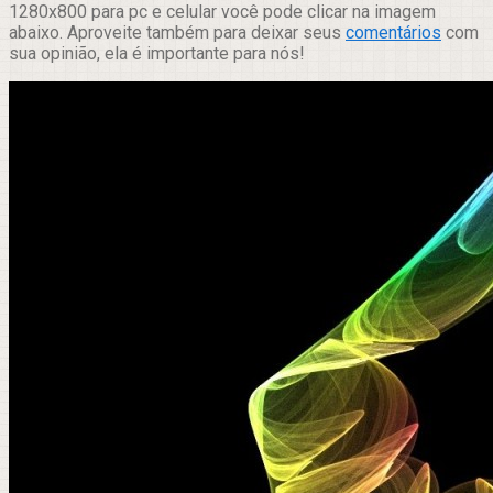
1280x800 para pc e celular você pode clicar na imagem
abaixo. Aproveite também para deixar seus
comentários
com
sua opinião, ela é importante para nós!