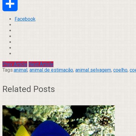
Email
Compartilhar
Facebook
Prev Article
Next Article
Tags:
animal
,
animal de estimação
,
animal selvagem
,
coelho
,
co
Related Posts