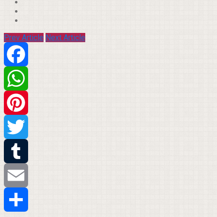
Prev Article
Next Article
Facebook
WhatsApp
Pinterest
Twitter
Tumblr
Email