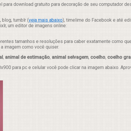
l para download gratuito para decoração de seu computador desk
 blog, tumblr (
veja mais abaixo
), timelime do Facebook e até ed
lr, um editor de imagens online:
erentes tamanhos e resoluções para caber exatamente como quer e
ar a imagem como você quiser.
al
,
animal de estimação
,
animal selvagem
,
coelho
,
coelho gr
x900 para pc e celular você pode clicar na imagem abaixo. Apr