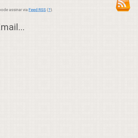
ode assinar via
Feed RSS
(
?
).
ail...