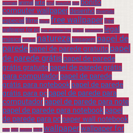
bonito
arte
animal
azul
animais
beautiful
blue
computer wallpaper
desenho
divertido
free wallpaper
especial
filme
free
filmes
legal
wallpaper for pc
free wallpaper free
infantil
interessante
natureza
papel de
música
paisagem
natural
parede
papel
papel de parede gratuito
de parede grátis
papel de parede
grátis gratuito
papel de parede grátis
para computador
papel de parede
grátis para notebook
papel de parede
grátis para pc
papel de parede para
computador
papel de parede para note
papel de parede para notebook
papel
de parede para pc
paper wall notebook
wallpaper
wallpaper for
rock
verde
praia
sucesso