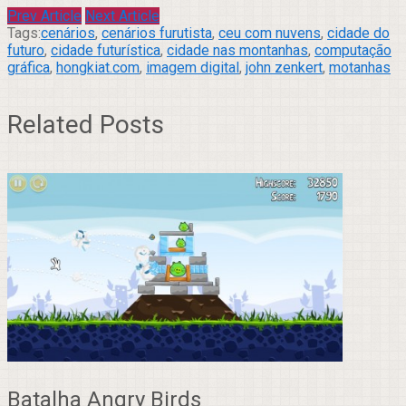
Prev Article
Next Article
Tags:
cenários
,
cenários furutista
,
ceu com nuvens
,
cidade do
futuro
,
cidade futurística
,
cidade nas montanhas
,
computação
gráfica
,
hongkiat.com
,
imagem digital
,
john zenkert
,
motanhas
Related Posts
Batalha Angry Birds