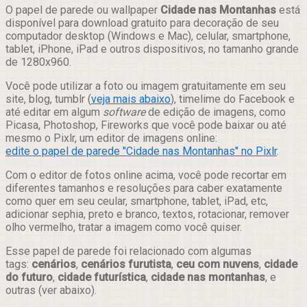
Compartilhar
O papel de parede ou wallpaper
Cidade nas Montanhas
está
disponível para download gratuito para decoração de seu
computador desktop (Windows e Mac), celular, smartphone,
tablet, iPhone, iPad e outros dispositivos, no tamanho grande
de 1280x960.
Você pode utilizar a foto ou imagem gratuitamente em seu
site, blog, tumblr (
veja mais abaixo
), timelime do Facebook e
até editar em algum
software
de edição de imagens, como
Picasa, Photoshop, Fireworks que você pode baixar ou até
mesmo o Pixlr, um editor de imagens online:
edite o papel de parede "Cidade nas Montanhas" no Pixlr
.
Com o editor de fotos online acima, você pode recortar em
diferentes tamanhos e resoluções para caber exatamente
como quer em seu ceular, smartphone, tablet, iPad, etc,
adicionar sephia, preto e branco, textos, rotacionar, remover
olho vermelho, tratar a imagem como você quiser.
Esse papel de parede foi relacionado com algumas
tags:
cenários
,
cenários furutista
,
ceu com nuvens
,
cidade
do futuro
,
cidade futurística
,
cidade nas montanhas
, e
outras (ver abaixo).