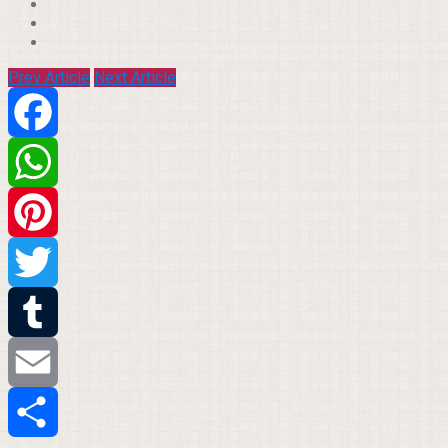
Prev Article
Next Article
Facebook
WhatsApp
Pinterest
Twitter
Tumblr
Email