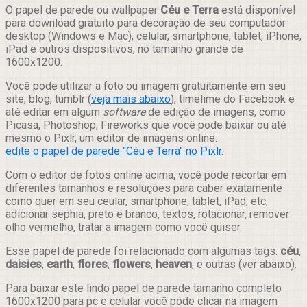
Compartilhar
O papel de parede ou wallpaper
Céu e Terra
está disponível
para download gratuito para decoração de seu computador
desktop (Windows e Mac), celular, smartphone, tablet, iPhone,
iPad e outros dispositivos, no tamanho grande de
1600x1200.
Você pode utilizar a foto ou imagem gratuitamente em seu
site, blog, tumblr (
veja mais abaixo
), timelime do Facebook e
até editar em algum
software
de edição de imagens, como
Picasa, Photoshop, Fireworks que você pode baixar ou até
mesmo o Pixlr, um editor de imagens online:
edite o papel de parede "Céu e Terra" no Pixlr
.
Com o editor de fotos online acima, você pode recortar em
diferentes tamanhos e resoluções para caber exatamente
como quer em seu ceular, smartphone, tablet, iPad, etc,
adicionar sephia, preto e branco, textos, rotacionar, remover
olho vermelho, tratar a imagem como você quiser.
Esse papel de parede foi relacionado com algumas tags:
céu
,
daisies
,
earth
,
flores
,
flowers
,
heaven
, e outras (ver abaixo).
Para baixar este lindo papel de parede tamanho completo
1600x1200 para pc e celular você pode clicar na imagem