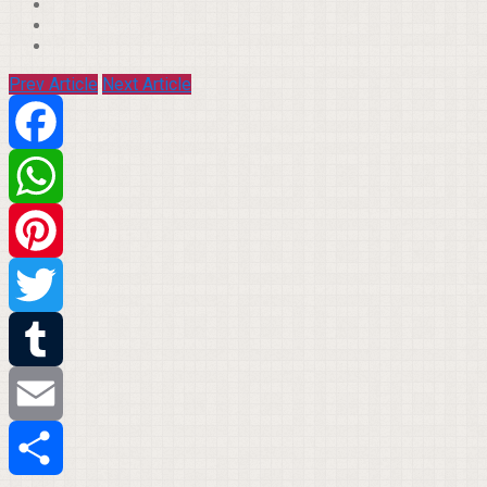
Prev Article
Next Article
Facebook
WhatsApp
Pinterest
Twitter
Tumblr
Email