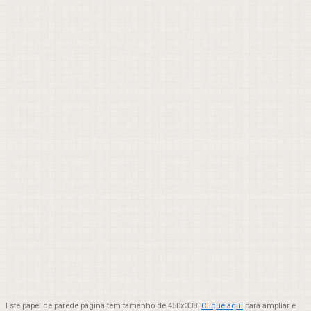
Este papel de parede página tem tamanho de 450x338.
Clique aqui
para ampliar e