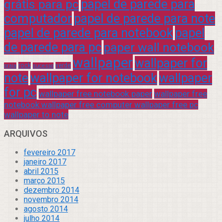
grátis para pc
papel de parede para
computador
papel de parede para note
papel de parede para notebook
papel
de parede para pc
paper wall notebook
wallpaper
wallpaper for
rock
verde
praia
sucesso
note
wallpaper for notebook
wallpaper
for pc
wallpaper free notebook paper
wallpaper free
notebook wallpaper free computer wallpaper free pc
wallpaper to note
ARQUIVOS
fevereiro 2017
janeiro 2017
abril 2015
março 2015
dezembro 2014
novembro 2014
agosto 2014
julho 2014