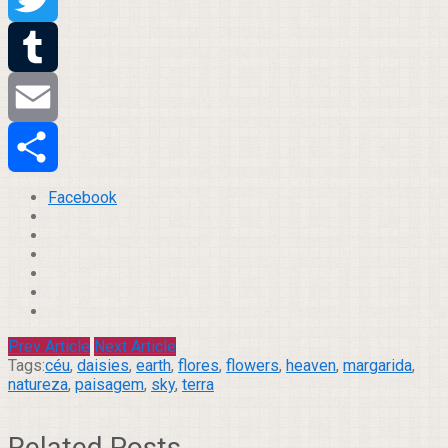
Twitter
Tumblr
Email
Compartilhar
Facebook
Prev Article
Next Article
Tags:
céu
,
daisies
,
earth
,
flores
,
flowers
,
heaven
,
margarida
,
natureza
,
paisagem
,
sky
,
terra
Related Posts