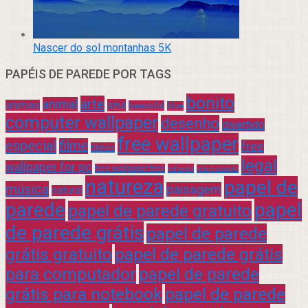
Nascer do sol montanhas 5K
PAPÉIS DE PAREDE POR TAGS
bonito
arte
animal
azul
animais
beautiful
blue
computer wallpaper
desenho
divertido
free wallpaper
especial
filme
free
filmes
legal
wallpaper for pc
free wallpaper free
infantil
interessante
natureza
papel de
música
paisagem
natural
parede
papel
papel de parede gratuito
de parede grátis
papel de parede
grátis gratuito
papel de parede grátis
para computador
papel de parede
grátis para notebook
papel de parede