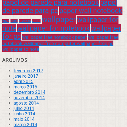
papel de parede para notebook
papel
de parede para pc
paper wall notebook
wallpaper
wallpaper for
rock
verde
praia
sucesso
note
wallpaper for notebook
wallpaper
for pc
wallpaper free notebook paper
wallpaper free
notebook wallpaper free computer wallpaper free pc
wallpaper to note
ARQUIVOS
fevereiro 2017
janeiro 2017
abril 2015
março 2015
dezembro 2014
novembro 2014
agosto 2014
julho 2014
junho 2014
maio 2014
março 2014