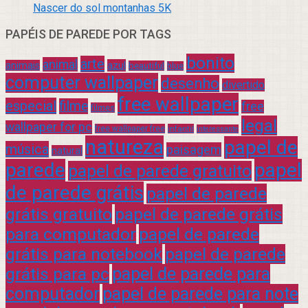
Nascer do sol montanhas 5K
PAPÉIS DE PAREDE POR TAGS
bonito
arte
animal
azul
animais
beautiful
blue
computer wallpaper
desenho
divertido
free wallpaper
especial
filme
free
filmes
legal
wallpaper for pc
free wallpaper free
infantil
interessante
natureza
papel de
música
paisagem
natural
parede
papel
papel de parede gratuito
de parede grátis
papel de parede
grátis gratuito
papel de parede grátis
para computador
papel de parede
grátis para notebook
papel de parede
grátis para pc
papel de parede para
computador
papel de parede para note