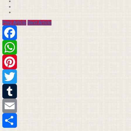
Prev Article
Next Article
Facebook
WhatsApp
Pinterest
Twitter
Tumblr
Email