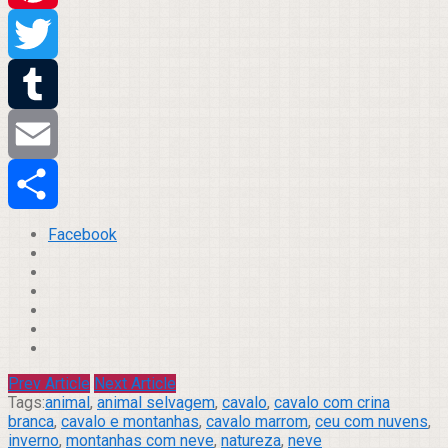
Pinterest
Twitter
Tumblr
Email
Compartilhar
Facebook
Prev Article
Next Article
Tags:
animal
,
animal selvagem
,
cavalo
,
cavalo com crina
branca
,
cavalo e montanhas
,
cavalo marrom
,
ceu com nuvens
,
inverno
,
montanhas com neve
,
natureza
,
neve