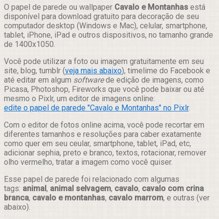
Compartilhar
O papel de parede ou wallpaper
Cavalo e Montanhas
está
disponível para download gratuito para decoração de seu
computador desktop (Windows e Mac), celular, smartphone,
tablet, iPhone, iPad e outros dispositivos, no tamanho grande
de 1400x1050.
Você pode utilizar a foto ou imagem gratuitamente em seu
site, blog, tumblr (
veja mais abaixo
), timelime do Facebook e
até editar em algum
software
de edição de imagens, como
Picasa, Photoshop, Fireworks que você pode baixar ou até
mesmo o Pixlr, um editor de imagens online:
edite o papel de parede "Cavalo e Montanhas" no Pixlr
.
Com o editor de fotos online acima, você pode recortar em
diferentes tamanhos e resoluções para caber exatamente
como quer em seu ceular, smartphone, tablet, iPad, etc,
adicionar sephia, preto e branco, textos, rotacionar, remover
olho vermelho, tratar a imagem como você quiser.
Esse papel de parede foi relacionado com algumas
tags:
animal
,
animal selvagem
,
cavalo
,
cavalo com crina
branca
,
cavalo e montanhas
,
cavalo marrom
, e outras (ver
abaixo).