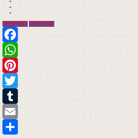
Prev Article
Next Article
Facebook
WhatsApp
Pinterest
Twitter
Tumblr
Email