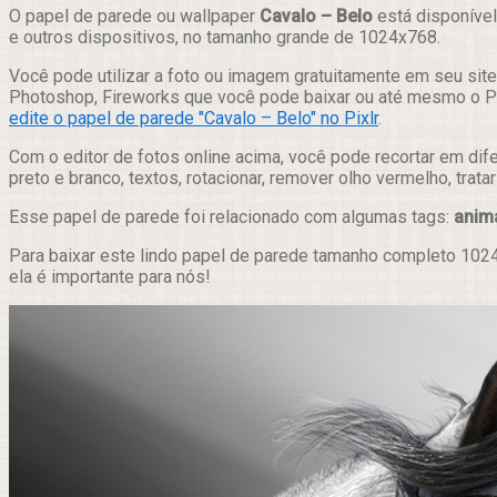
Compartilhar
O papel de parede ou wallpaper
Cavalo – Belo
está disponível
e outros dispositivos, no tamanho grande de 1024x768.
Você pode utilizar a foto ou imagem gratuitamente em seu site,
Photoshop, Fireworks que você pode baixar ou até mesmo o Pix
edite o papel de parede "Cavalo – Belo" no Pixlr
.
Com o editor de fotos online acima, você pode recortar em dif
preto e branco, textos, rotacionar, remover olho vermelho, trat
Esse papel de parede foi relacionado com algumas tags:
anim
Para baixar este lindo papel de parede tamanho completo 1024
ela é importante para nós!