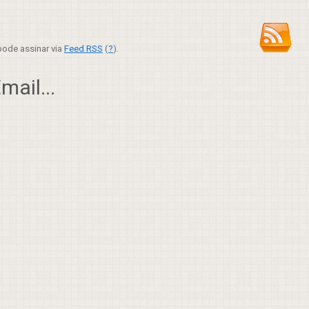
ode assinar via
Feed RSS
(
?
).
ail...