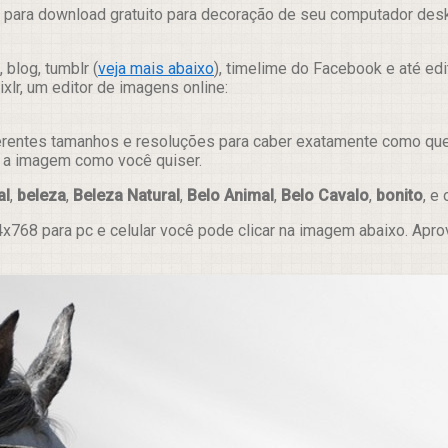
 para download gratuito para decoração de seu computador deskt
 blog, tumblr (
veja mais abaixo
), timelime do Facebook e até ed
lr, um editor de imagens online:
erentes tamanhos e resoluções para caber exatamente como quer e
ar a imagem como você quiser.
al
,
beleza
,
Beleza Natural
,
Belo Animal
,
Belo Cavalo
,
bonito
, e
x768 para pc e celular você pode clicar na imagem abaixo. Apr