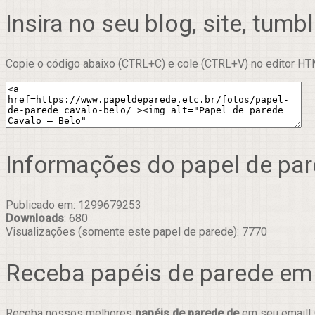
Insira no seu blog, site, tumbl
Copie o código abaixo (CTRL+C) e cole (CTRL+V) no editor HTM
Informações do papel de pa
Publicado em: 1299679253
Downloads
: 680
Visualizações (somente este papel de parede): 7770
Receba papéis de parede em
Receba nossos melhores
papéis de parede de
em seu email! 