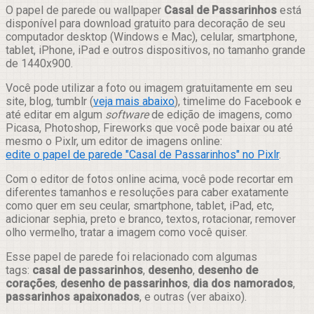
Compartilhar
O papel de parede ou wallpaper
Casal de Passarinhos
está
disponível para download gratuito para decoração de seu
computador desktop (Windows e Mac), celular, smartphone,
tablet, iPhone, iPad e outros dispositivos, no tamanho grande
de 1440x900.
Você pode utilizar a foto ou imagem gratuitamente em seu
site, blog, tumblr (
veja mais abaixo
), timelime do Facebook e
até editar em algum
software
de edição de imagens, como
Picasa, Photoshop, Fireworks que você pode baixar ou até
mesmo o Pixlr, um editor de imagens online:
edite o papel de parede "Casal de Passarinhos" no Pixlr
.
Com o editor de fotos online acima, você pode recortar em
diferentes tamanhos e resoluções para caber exatamente
como quer em seu ceular, smartphone, tablet, iPad, etc,
adicionar sephia, preto e branco, textos, rotacionar, remover
olho vermelho, tratar a imagem como você quiser.
Esse papel de parede foi relacionado com algumas
tags:
casal de passarinhos
,
desenho
,
desenho de
corações
,
desenho de passarinhos
,
dia dos namorados
,
passarinhos apaixonados
, e outras (ver abaixo).