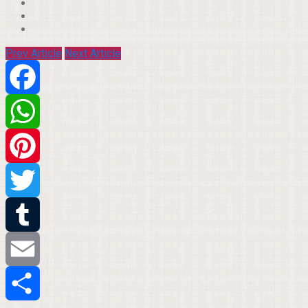
Prev Article
Next Article
Facebook
WhatsApp
Pinterest
Twitter
Tumblr
Email