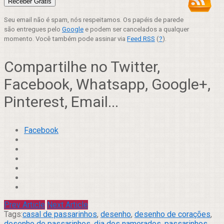
Seu email não é spam, nós respeitamos. Os papéis de parede
são entregues pelo
Google
e podem ser cancelados a qualquer
momento. Você também pode assinar via
Feed RSS
(
?
).
Compartilhe no Twitter,
Facebook, Whatsapp, Google+,
Pinterest, Email...
Facebook
Prev Article
Next Article
Tags:
casal de passarinhos
,
desenho
,
desenho de corações
,
desenho de passarinhos
,
dia dos namorados
,
passarinhos