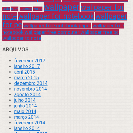
wallpaper
wallpaper for
rock
verde
praia
sucesso
note
wallpaper for notebook
wallpaper
for pc
wallpaper free notebook paper
wallpaper free
notebook wallpaper free computer wallpaper free pc
wallpaper to note
ARQUIVOS
fevereiro 2017
janeiro 2017
abril 2015
março 2015
dezembro 2014
novembro 2014
agosto 2014
julho 2014
junho 2014
maio 2014
março 2014
fevereiro 2014
janeiro 2014