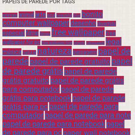
PAPÉIS DE PAREDE POR TAGS
bonito
arte
animal
azul
animais
beautiful
blue
computer wallpaper
desenho
divertido
free wallpaper
especial
filme
free
filmes
legal
wallpaper for pc
free wallpaper free
infantil
interessante
natureza
papel de
música
paisagem
natural
parede
papel
papel de parede gratuito
de parede grátis
papel de parede
grátis gratuito
papel de parede grátis
para computador
papel de parede
grátis para notebook
papel de parede
grátis para pc
papel de parede para
computador
papel de parede para note
papel de parede para notebook
papel
de parede para pc
paper wall notebook