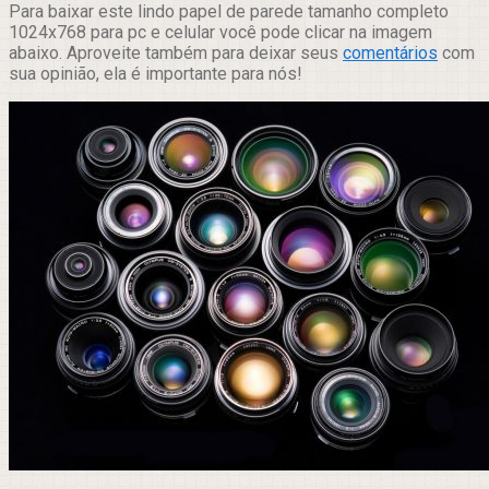
Para baixar este lindo papel de parede tamanho completo
1024x768 para pc e celular você pode clicar na imagem
abaixo. Aproveite também para deixar seus
comentários
com
sua opinião, ela é importante para nós!