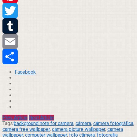
Pinterest
Twitter
Tumblr
Email
Compartilhar
Facebook
Prev Article
Next Article
Tags:
background note for camera
,
câmera
,
câmera fotográfica
,
camera free wallpaper
,
camera picture wallpaper
,
camera
wallpaper
,
computer wallpaper
,
foto câmera
,
fotografia