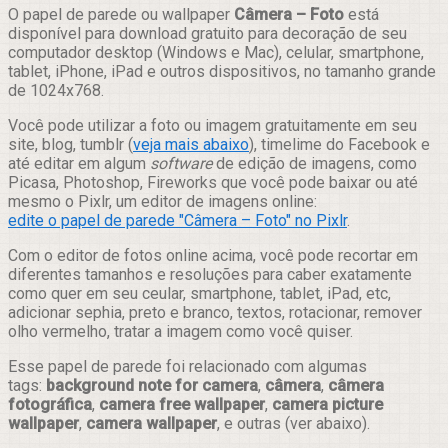
Compartilhar
O papel de parede ou wallpaper
Câmera – Foto
está
disponível para download gratuito para decoração de seu
computador desktop (Windows e Mac), celular, smartphone,
tablet, iPhone, iPad e outros dispositivos, no tamanho grande
de 1024x768.
Você pode utilizar a foto ou imagem gratuitamente em seu
site, blog, tumblr (
veja mais abaixo
), timelime do Facebook e
até editar em algum
software
de edição de imagens, como
Picasa, Photoshop, Fireworks que você pode baixar ou até
mesmo o Pixlr, um editor de imagens online:
edite o papel de parede "Câmera – Foto" no Pixlr
.
Com o editor de fotos online acima, você pode recortar em
diferentes tamanhos e resoluções para caber exatamente
como quer em seu ceular, smartphone, tablet, iPad, etc,
adicionar sephia, preto e branco, textos, rotacionar, remover
olho vermelho, tratar a imagem como você quiser.
Esse papel de parede foi relacionado com algumas
tags:
background note for camera
,
câmera
,
câmera
fotográfica
,
camera free wallpaper
,
camera picture
wallpaper
,
camera wallpaper
, e outras (ver abaixo).