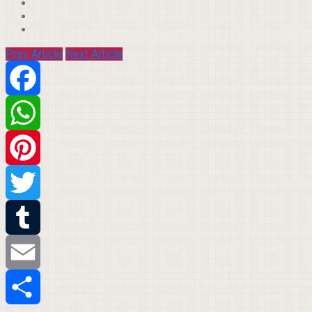
Prev Article
Next Article
Facebook
WhatsApp
Pinterest
Twitter
Tumblr
Email