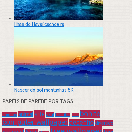
Ilhas do Havaí cachoeira
Nascer do sol montanhas 5K
PAPÉIS DE PAREDE POR TAGS
bonito
arte
animal
azul
animais
beautiful
blue
computer wallpaper
desenho
divertido
free wallpaper
especial