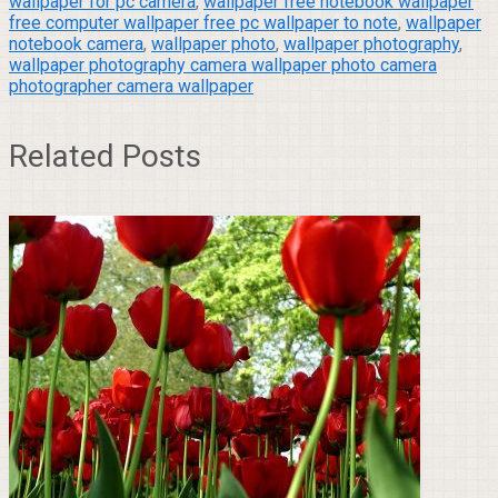
wallpaper for pc camera
,
wallpaper free notebook wallpaper
free computer wallpaper free pc wallpaper to note
,
wallpaper
notebook camera
,
wallpaper photo
,
wallpaper photography
,
wallpaper photography camera wallpaper photo camera
photographer camera wallpaper
Related Posts