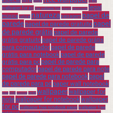
filme
free
filmes
legal
wallpaper for pc
free wallpaper free
infantil
interessante
natureza
papel de
música
paisagem
natural
parede
papel
papel de parede gratuito
de parede grátis
papel de parede
grátis gratuito
papel de parede grátis
para computador
papel de parede
grátis para notebook
papel de parede
grátis para pc
papel de parede para
computador
papel de parede para note
papel de parede para notebook
papel
de parede para pc
paper wall notebook
wallpaper
wallpaper for
rock
verde
praia
sucesso
note
wallpaper for notebook
wallpaper
for pc
wallpaper free notebook paper
wallpaper free
notebook wallpaper free computer wallpaper free pc