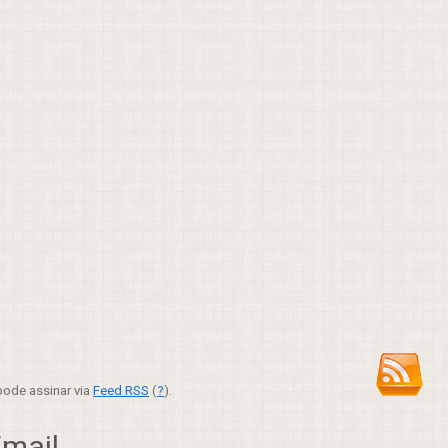
ode assinar via
Feed RSS
(
?
).
ail...