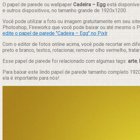
Compartilhar
O papel de parede ou wallpaper
Cadeira – Egg
está disponível
e outros dispositivos, no tamanho grande de 1920x1200.
Você pode utilizar a foto ou imagem gratuitamente em seu site,
Photoshop, Fireworks que você pode baixar ou até mesmo o Pix
edite o papel de parede "Cadeira – Egg" no Pixlr
.
Com o editor de fotos online acima, você pode recortar em dif
preto e branco, textos, rotacionar, remover olho vermelho, trat
Esse papel de parede foi relacionado com algumas tags:
arte
,
Para baixar este lindo papel de parede tamanho completo 1920
ela é importante para nós!