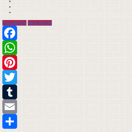
Prev Article
Next Article
Facebook
WhatsApp
Pinterest
Twitter
Tumblr
Email