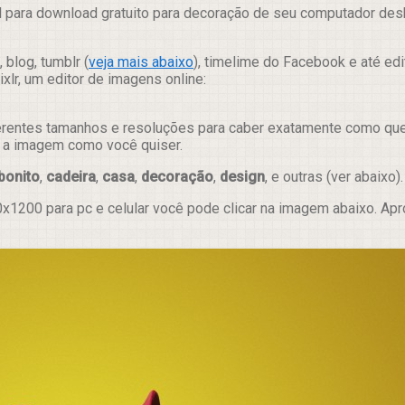
 para download gratuito para decoração de seu computador deskt
 blog, tumblr (
veja mais abaixo
), timelime do Facebook e até ed
lr, um editor de imagens online:
erentes tamanhos e resoluções para caber exatamente como quer e
ar a imagem como você quiser.
bonito
,
cadeira
,
casa
,
decoração
,
design
, e outras (ver abaixo).
x1200 para pc e celular você pode clicar na imagem abaixo. Ap