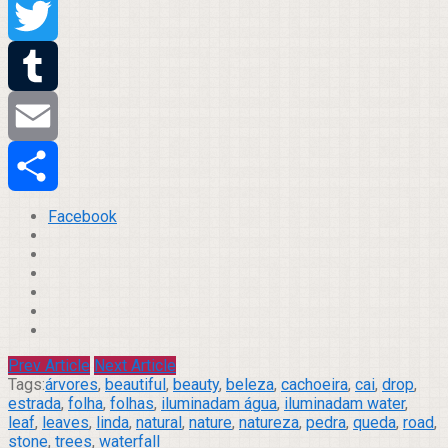
Pinterest
Twitter
Tumblr
Email
Compartilhar
Facebook
Prev Article
Next Article
Tags:
árvores
,
beautiful
,
beauty
,
beleza
,
cachoeira
,
cai
,
drop
,
estrada
,
folha
,
folhas
,
iluminadam água
,
iluminadam water
,
leaf
,
leaves
,
linda
,
natural
,
nature
,
natureza
,
pedra
,
queda
,
road
,
stone
,
trees
,
waterfall