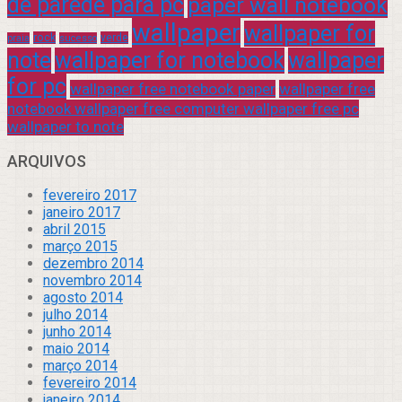
de parede para pc
paper wall notebook
wallpaper
wallpaper for
rock
verde
praia
sucesso
note
wallpaper for notebook
wallpaper
for pc
wallpaper free notebook paper
wallpaper free
notebook wallpaper free computer wallpaper free pc
wallpaper to note
ARQUIVOS
fevereiro 2017
janeiro 2017
abril 2015
março 2015
dezembro 2014
novembro 2014
agosto 2014
julho 2014
junho 2014
maio 2014
março 2014
fevereiro 2014
janeiro 2014