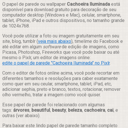
Compartilhar
O papel de parede ou wallpaper
Cachoeira Iluminada
está
disponível para download gratuito para decoração de seu
computador desktop (Windows e Mac), celular, smartphone,
tablet, iPhone, iPad e outros dispositivos, no tamanho grande
de 1024x768.
Você pode utilizar a foto ou imagem gratuitamente em seu
site, blog, tumblr (
veja mais abaixo
), timelime do Facebook e
até editar em algum
software
de edição de imagens, como
Picasa, Photoshop, Fireworks que você pode baixar ou até
mesmo o Pixlr, um editor de imagens online:
edite o papel de parede "Cachoeira Iluminada" no Pixlr
.
Com o editor de fotos online acima, você pode recortar em
diferentes tamanhos e resoluções para caber exatamente
como quer em seu ceular, smartphone, tablet, iPad, etc,
adicionar sephia, preto e branco, textos, rotacionar, remover
olho vermelho, tratar a imagem como você quiser.
Esse papel de parede foi relacionado com algumas
tags:
árvores
,
beautiful
,
beauty
,
beleza
,
cachoeira
,
cai
, e
outras (ver abaixo).
Para baixar este lindo papel de parede tamanho completo