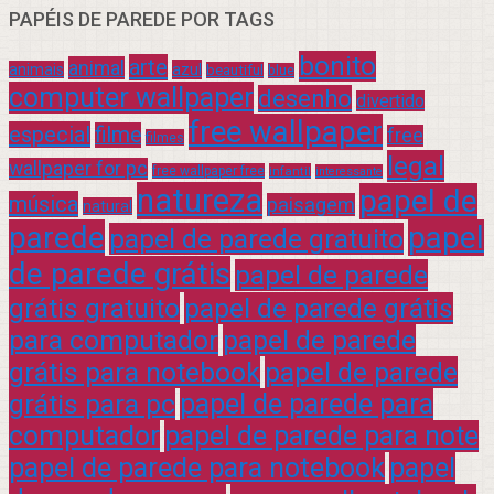
PAPÉIS DE PAREDE POR TAGS
bonito
arte
animal
azul
animais
beautiful
blue
computer wallpaper
desenho
divertido
free wallpaper
especial
filme
free
filmes
legal
wallpaper for pc
free wallpaper free
infantil
interessante
natureza
papel de
música
paisagem
natural
parede
papel
papel de parede gratuito
de parede grátis
papel de parede
grátis gratuito
papel de parede grátis
para computador
papel de parede
grátis para notebook
papel de parede
grátis para pc
papel de parede para
computador
papel de parede para note
papel de parede para notebook
papel