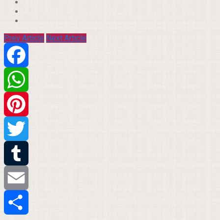
Prev Article
Next Article
Facebook
WhatsApp
Pinterest
Twitter
Tumblr
Email