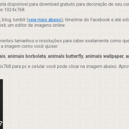
stá disponível para download gratuito para decoração de seu co
 de 1024x768.
 blog, tumblr (
veja mais abaixo
), timelime do Facebook e até ed
lr, um editor de imagens online:
erentes tamanhos e resoluções para caber exatamente como quer e
ar a imagem como você quiser.
ais
,
animais borboleta
,
animals butterfly
,
animals wallpaper
,
a
x768 para pc e celular você pode clicar na imagem abaixo. Apr