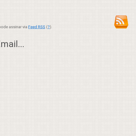
ode assinar via
Feed RSS
(
?
).
ail...