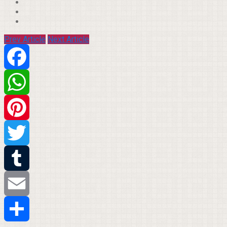
Prev Article
Next Article
Facebook
WhatsApp
Pinterest
Twitter
Tumblr
Email