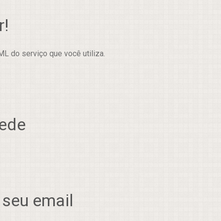
r!
L do serviço que você utiliza.
rede
 seu email