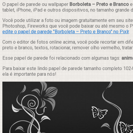
Compartilhar
O papel de parede ou wallpaper
Borboleta – Preto e Branco
e
tablet, iPhone, iPad e outros dispositivos, no tamanho grande
Você pode utilizar a foto ou imagem gratuitamente em seu site,
Photoshop, Fireworks que você pode baixar ou até mesmo o Pix
edite o papel de parede "Borboleta – Preto e Branco" no Pixlr
.
Com o editor de fotos online acima, você pode recortar em dif
preto e branco, textos, rotacionar, remover olho vermelho, trat
Esse papel de parede foi relacionado com algumas tags:
anim
Para baixar este lindo papel de parede tamanho completo 1024
ela é importante para nós!