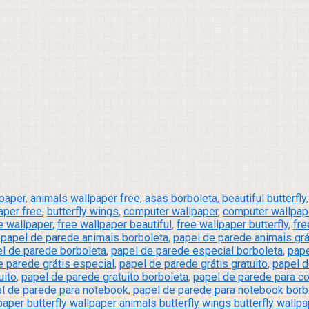
lpaper
,
animals wallpaper free
,
asas borboleta
,
beautiful butterfly
aper free
,
butterfly wings
,
computer wallpaper
,
computer wallpaper
e wallpaper
,
free wallpaper beautiful
,
free wallpaper butterfly
,
fre
,
papel de parede animais borboleta
,
papel de parede animais grá
l de parede borboleta
,
papel de parede especial borboleta
,
pape
e parede grátis especial
,
papel de parede grátis gratuito
,
papel d
uito
,
papel de parede gratuito borboleta
,
papel de parede para c
l de parede para notebook
,
papel de parede para notebook borb
paper butterfly wallpaper animals butterfly wings butterfly wallpa