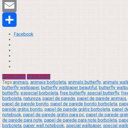
Tumblr
Email
Compartilhar
Facebook
Prev Article
Next Article
Tags:
animais
,
animais borboleta
,
animals butterfly
,
animals wal
butterfly wallpaper
,
butterfly wallpaper beautiful
,
butterfly wallp
butterfly
,
especial borboleta
,
free butterfly special butterfly
,
fre
borboleta
,
natureza
,
papel de parede
,
papel de parede animais
papel de parede bonito
,
papel de parede bonito borboleta
,
pape
parede grátis bonito
,
papel de parede grátis borboleta
,
papel d
notebook
,
papel de parede grátis para pc
,
papel de parede grat
de parede para note
,
papel de parede para note borboleta
,
pape
borboleta
,
paper wall notebook
,
special wallpaper
,
special wall