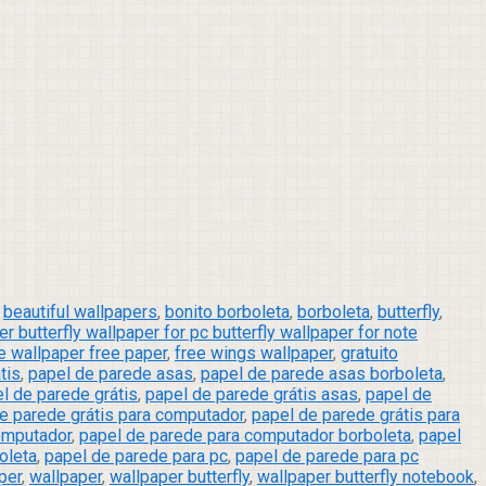
,
beautiful wallpapers
,
bonito borboleta
,
borboleta
,
butterfly
,
 butterfly wallpaper for pc butterfly wallpaper for note
e wallpaper free paper
,
free wings wallpaper
,
gratuito
tis
,
papel de parede asas
,
papel de parede asas borboleta
,
l de parede grátis
,
papel de parede grátis asas
,
papel de
e parede grátis para computador
,
papel de parede grátis para
omputador
,
papel de parede para computador borboleta
,
papel
oleta
,
papel de parede para pc
,
papel de parede para pc
per
,
wallpaper
,
wallpaper butterfly
,
wallpaper butterfly notebook
,