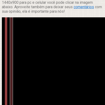
1440x900 para pc e celular você pode clicar na imagem
abaixo. Aproveite também para deixar seus
comentários
com
sua opinião, ela é importante para nós!