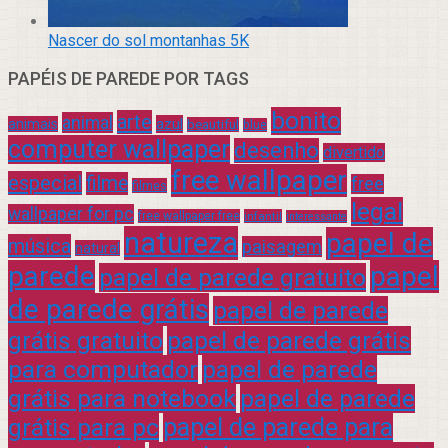
Nascer do sol montanhas 5K
PAPÉIS DE PAREDE POR TAGS
bonito
arte
animal
azul
animais
beautiful
blue
computer wallpaper
desenho
divertido
free wallpaper
especial
filme
free
filmes
legal
wallpaper for pc
free wallpaper free
infantil
interessante
natureza
papel de
música
paisagem
natural
parede
papel
papel de parede gratuito
de parede grátis
papel de parede
grátis gratuito
papel de parede grátis
para computador
papel de parede
grátis para notebook
papel de parede
grátis para pc
papel de parede para