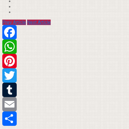
Prev Article
Next Article
Facebook
WhatsApp
Pinterest
Twitter
Tumblr
Email