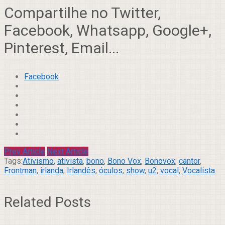
Compartilhe no Twitter,
Facebook, Whatsapp, Google+,
Pinterest, Email...
Facebook
Prev Article
Next Article
Tags:
Ativismo
,
ativista
,
bono
,
Bono Vox
,
Bonovox
,
cantor
,
Frontman
,
irlanda
,
Irlandês
,
óculos
,
show
,
u2
,
vocal
,
Vocalista
Related Posts