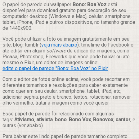
Compartilhar
O papel de parede ou wallpaper
Bono: Boa Voz
está
disponível para download gratuito para decoração de seu
computador desktop (Windows e Mac), celular, smartphone,
tablet, iPhone, iPad e outros dispositivos, no tamanho grande
de 1440x900.
Você pode utilizar a foto ou imagem gratuitamente em seu
site, blog, tumblr (
veja mais abaixo
), timelime do Facebook e
até editar em algum
software
de edição de imagens, como
Picasa, Photoshop, Fireworks que você pode baixar ou até
mesmo o Pixlr, um editor de imagens online:
edite o papel de parede "Bono: Boa Voz" no Pixlr
.
Com o editor de fotos online acima, você pode recortar em
diferentes tamanhos e resoluções para caber exatamente
como quer em seu ceular, smartphone, tablet, iPad, etc,
adicionar sephia, preto e branco, textos, rotacionar, remover
olho vermelho, tratar a imagem como você quiser.
Esse papel de parede foi relacionado com algumas
tags:
Ativismo
,
ativista
,
bono
,
Bono Vox
,
Bonovox
,
cantor
, e
outras (ver abaixo).
Para baixar este lindo papel de parede tamanho completo