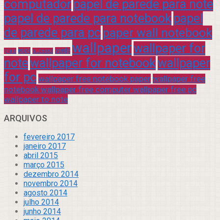
computador
papel de parede para note
papel de parede para notebook
papel
de parede para pc
paper wall notebook
wallpaper
wallpaper for
rock
verde
praia
sucesso
note
wallpaper for notebook
wallpaper
for pc
wallpaper free notebook paper
wallpaper free
notebook wallpaper free computer wallpaper free pc
wallpaper to note
ARQUIVOS
fevereiro 2017
janeiro 2017
abril 2015
março 2015
dezembro 2014
novembro 2014
agosto 2014
julho 2014
junho 2014