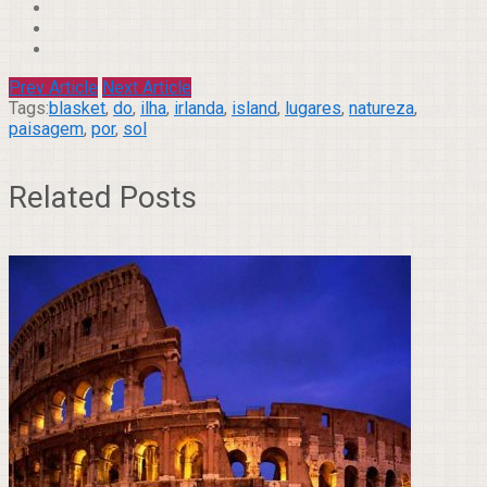
Prev Article
Next Article
Tags:
blasket
,
do
,
ilha
,
irlanda
,
island
,
lugares
,
natureza
,
paisagem
,
por
,
sol
Related Posts