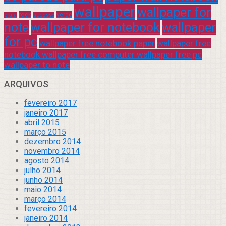
wallpaper
wallpaper for
rock
verde
praia
sucesso
note
wallpaper for notebook
wallpaper
for pc
wallpaper free notebook paper
wallpaper free
notebook wallpaper free computer wallpaper free pc
wallpaper to note
ARQUIVOS
fevereiro 2017
janeiro 2017
abril 2015
março 2015
dezembro 2014
novembro 2014
agosto 2014
julho 2014
junho 2014
maio 2014
março 2014
fevereiro 2014
janeiro 2014