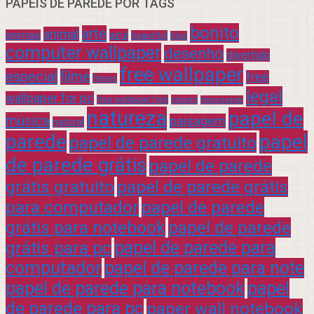
PAPÉIS DE PAREDE POR TAGS
bonito
arte
animal
azul
animais
beautiful
blue
computer wallpaper
desenho
divertido
free wallpaper
especial
filme
free
filmes
legal
wallpaper for pc
free wallpaper free
infantil
interessante
natureza
papel de
música
paisagem
natural
parede
papel
papel de parede gratuito
de parede grátis
papel de parede
grátis gratuito
papel de parede grátis
para computador
papel de parede
grátis para notebook
papel de parede
grátis para pc
papel de parede para
computador
papel de parede para note
papel de parede para notebook
papel
de parede para pc
paper wall notebook