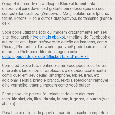
Compartilhar
O papel de parede ou wallpaper
Blasket Island
está
disponível para download gratuito para decoração de seu
computador desktop (Windows e Mac), celular, smartphone,
tablet, iPhone, iPad e outros dispositivos, no tamanho grande
de x.
Você pode utilizar a foto ou imagem gratuitamente em seu
site, blog, tumblr (
veja mais abaixo
), timelime do Facebook e
até editar em algum
software
de edição de imagens, como
Picasa, Photoshop, Fireworks que você pode baixar ou até
mesmo o Pixlr, um editor de imagens online:
edite o papel de parede "Blasket Island" no Pixlr
.
Com o editor de fotos online acima, você pode recortar em
diferentes tamanhos e resoluções para caber exatamente
como quer em seu ceular, smartphone, tablet, iPad, etc,
adicionar sephia, preto e branco, textos, rotacionar, remover
olho vermelho, tratar a imagem como você quiser.
Esse papel de parede foi relacionado com algumas
tags:
blasket
,
do
,
ilha
,
irlanda
,
island
,
lugares
, e outras (ver
abaixo).
Para baixar este lindo papel de parede tamanho completo x