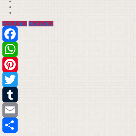
Prev Article
Next Article
Facebook
WhatsApp
Pinterest
Twitter
Tumblr
Email