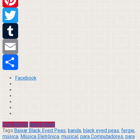
Pinterest
Twitter
Tumblr
Email
Compartilhar
Facebook
Prev Article
Next Article
Tags:
Baixar Black Eyed Peas
,
banda
,
black eyed peas
,
fergie
,
música
,
Música Eletrônica
,
musical
,
para Computadores
,
para