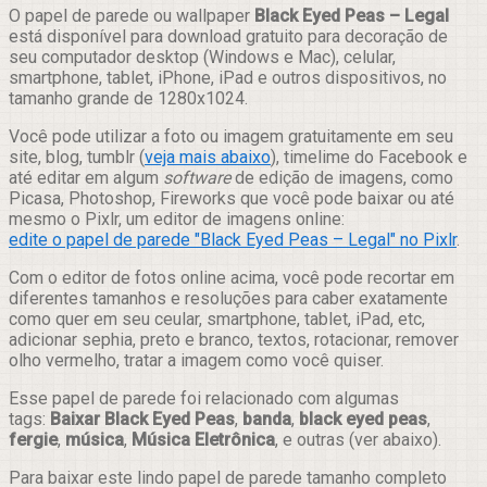
Compartilhar
O papel de parede ou wallpaper
Black Eyed Peas – Legal
está disponível para download gratuito para decoração de
seu computador desktop (Windows e Mac), celular,
smartphone, tablet, iPhone, iPad e outros dispositivos, no
tamanho grande de 1280x1024.
Você pode utilizar a foto ou imagem gratuitamente em seu
site, blog, tumblr (
veja mais abaixo
), timelime do Facebook e
até editar em algum
software
de edição de imagens, como
Picasa, Photoshop, Fireworks que você pode baixar ou até
mesmo o Pixlr, um editor de imagens online:
edite o papel de parede "Black Eyed Peas – Legal" no Pixlr
.
Com o editor de fotos online acima, você pode recortar em
diferentes tamanhos e resoluções para caber exatamente
como quer em seu ceular, smartphone, tablet, iPad, etc,
adicionar sephia, preto e branco, textos, rotacionar, remover
olho vermelho, tratar a imagem como você quiser.
Esse papel de parede foi relacionado com algumas
tags:
Baixar Black Eyed Peas
,
banda
,
black eyed peas
,
fergie
,
música
,
Música Eletrônica
, e outras (ver abaixo).
Para baixar este lindo papel de parede tamanho completo