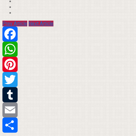
Prev Article
Next Article
Facebook
WhatsApp
Pinterest
Twitter
Tumblr
Email