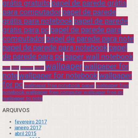
grátis gratuito
papel de parede grátis
para computador
papel de parede
grátis para notebook
papel de parede
grátis para pc
papel de parede para
computador
papel de parede para note
papel de parede para notebook
papel
de parede para pc
paper wall notebook
wallpaper
wallpaper for
rock
verde
praia
sucesso
note
wallpaper for notebook
wallpaper
for pc
wallpaper free notebook paper
wallpaper free
notebook wallpaper free computer wallpaper free pc
wallpaper to note
ARQUIVOS
fevereiro 2017
janeiro 2017
abril 2015