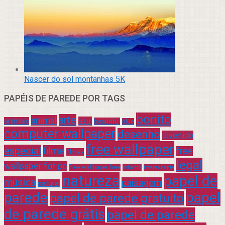
Nascer do sol montanhas 5K
PAPÉIS DE PAREDE POR TAGS
bonito
arte
animal
azul
animais
beautiful
blue
computer wallpaper
desenho
divertido
free wallpaper
especial
filme
free
filmes
legal
wallpaper for pc
free wallpaper free
infantil
interessante
natureza
papel de
música
paisagem
natural
parede
papel
papel de parede gratuito
de parede grátis
papel de parede