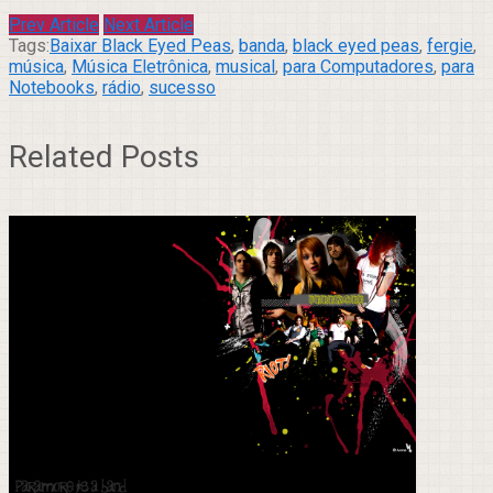
Prev Article
Next Article
Tags:
Baixar Black Eyed Peas
,
banda
,
black eyed peas
,
fergie
,
música
,
Música Eletrônica
,
musical
,
para Computadores
,
para
Notebooks
,
rádio
,
sucesso
Related Posts