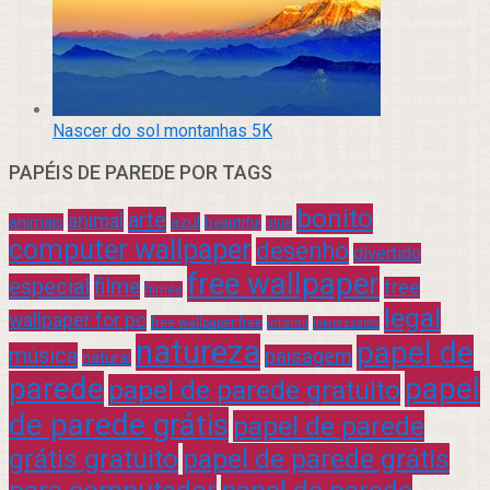
Nascer do sol montanhas 5K
PAPÉIS DE PAREDE POR TAGS
bonito
arte
animal
azul
animais
beautiful
blue
computer wallpaper
desenho
divertido
free wallpaper
especial
filme
free
filmes
legal
wallpaper for pc
free wallpaper free
infantil
interessante
natureza
papel de
música
paisagem
natural
parede
papel
papel de parede gratuito
de parede grátis
papel de parede
grátis gratuito
papel de parede grátis