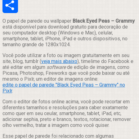
Email
Compartilhar
O papel de parede ou wallpaper
Black Eyed Peas – Grammy
está disponível para download gratuito para decoração de
seu computador desktop (Windows e Mac), celular,
smartphone, tablet, iPhone, iPad e outros dispositivos, no
tamanho grande de 1280x1024.
Você pode utilizar a foto ou imagem gratuitamente em seu
site, blog, tumblr (
veja mais abaixo
), timelime do Facebook e
até editar em algum
software
de edição de imagens, como
Picasa, Photoshop, Fireworks que você pode baixar ou até
mesmo o Pixlr, um editor de imagens online:
edite o papel de parede "Black Eyed Peas – Grammy" no
Pixlr
.
Com o editor de fotos online acima, você pode recortar em
diferentes tamanhos e resoluções para caber exatamente
como quer em seu ceular, smartphone, tablet, iPad, etc,
adicionar sephia, preto e branco, textos, rotacionar, remover
olho vermelho, tratar a imagem como você quiser.
Esse papel de parede foi relacionado com algumas