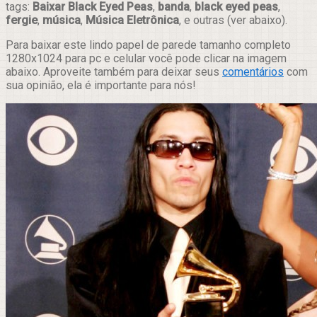
tags:
Baixar Black Eyed Peas
,
banda
,
black eyed peas
,
fergie
,
música
,
Música Eletrônica
, e outras (ver abaixo).
Para baixar este lindo papel de parede tamanho completo
1280x1024 para pc e celular você pode clicar na imagem
abaixo. Aproveite também para deixar seus
comentários
com
sua opinião, ela é importante para nós!