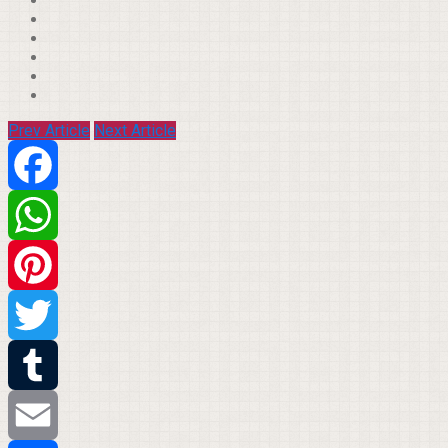
Prev Article
Next Article
Facebook
WhatsApp
Pinterest
Twitter
Tumblr