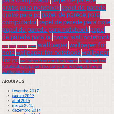
para computador
papel de parede
grátis para notebook
papel de parede
grátis para pc
papel de parede para
computador
papel de parede para note
papel de parede para notebook
papel
de parede para pc
paper wall notebook
wallpaper
wallpaper for
rock
verde
praia
sucesso
note
wallpaper for notebook
wallpaper
for pc
wallpaper free notebook paper
wallpaper free
notebook wallpaper free computer wallpaper free pc
wallpaper to note
ARQUIVOS
fevereiro 2017
janeiro 2017
abril 2015
março 2015
dezembro 2014