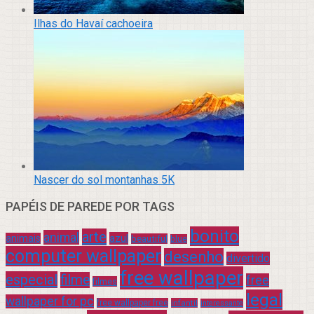
Ilhas do Havaí cachoeira
Nascer do sol montanhas 5K
PAPÉIS DE PAREDE POR TAGS
bonito
arte
animal
azul
animais
beautiful
blue
computer wallpaper
desenho
divertido
free wallpaper
especial
filme
free
filmes
legal
wallpaper for pc
free wallpaper free
infantil
interessante