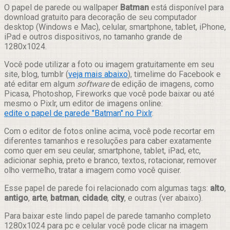
Compartilhar
O papel de parede ou wallpaper
Batman
está disponível para
download gratuito para decoração de seu computador
desktop (Windows e Mac), celular, smartphone, tablet, iPhone,
iPad e outros dispositivos, no tamanho grande de
1280x1024.
Você pode utilizar a foto ou imagem gratuitamente em seu
site, blog, tumblr (
veja mais abaixo
), timelime do Facebook e
até editar em algum
software
de edição de imagens, como
Picasa, Photoshop, Fireworks que você pode baixar ou até
mesmo o Pixlr, um editor de imagens online:
edite o papel de parede "Batman" no Pixlr
.
Com o editor de fotos online acima, você pode recortar em
diferentes tamanhos e resoluções para caber exatamente
como quer em seu ceular, smartphone, tablet, iPad, etc,
adicionar sephia, preto e branco, textos, rotacionar, remover
olho vermelho, tratar a imagem como você quiser.
Esse papel de parede foi relacionado com algumas tags:
alto
,
antigo
,
arte
,
batman
,
cidade
,
city
, e outras (ver abaixo).
Para baixar este lindo papel de parede tamanho completo
1280x1024 para pc e celular você pode clicar na imagem