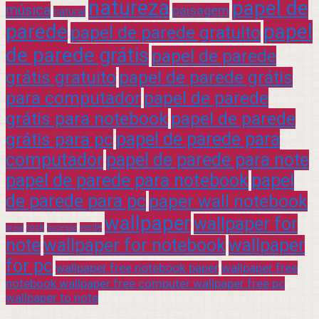
natureza
papel de
música
paisagem
natural
parede
papel
papel de parede gratuito
de parede grátis
papel de parede
grátis gratuito
papel de parede grátis
para computador
papel de parede
grátis para notebook
papel de parede
grátis para pc
papel de parede para
computador
papel de parede para note
papel de parede para notebook
papel
de parede para pc
paper wall notebook
wallpaper
wallpaper for
rock
verde
praia
sucesso
note
wallpaper for notebook
wallpaper
for pc
wallpaper free notebook paper
wallpaper free
notebook wallpaper free computer wallpaper free pc
wallpaper to note