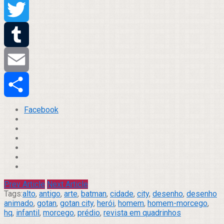
Pinterest
Twitter
Tumblr
Email
Compartilhar
Facebook
Prev Article
Next Article
Tags:
alto
,
antigo
,
arte
,
batman
,
cidade
,
city
,
desenho
,
desenho
animado
,
gotan
,
gotan city
,
herói
,
homem
,
homem-morcego
,
hq
,
infantil
,
morcego
,
prédio
,
revista em quadrinhos