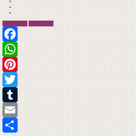
Prev Article
Next Article
Facebook
WhatsApp
Pinterest
Twitter
Tumblr
Email