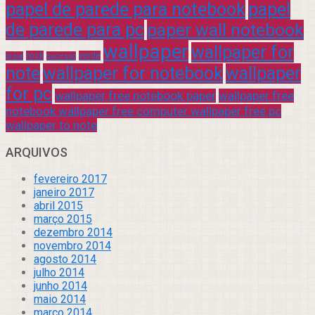
papel de parede para notebook
papel
de parede para pc
paper wall notebook
wallpaper
wallpaper for
rock
verde
praia
sucesso
note
wallpaper for notebook
wallpaper
for pc
wallpaper free notebook paper
wallpaper free
notebook wallpaper free computer wallpaper free pc
wallpaper to note
ARQUIVOS
fevereiro 2017
janeiro 2017
abril 2015
março 2015
dezembro 2014
novembro 2014
agosto 2014
julho 2014
junho 2014
maio 2014
março 2014