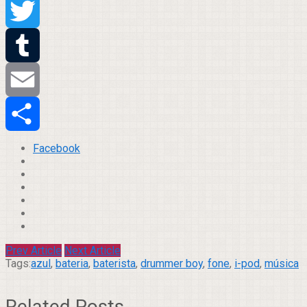
Pinterest
Twitter
Tumblr
Email
Compartilhar
Facebook
Prev Article
Next Article
Tags:
azul
,
bateria
,
baterista
,
drummer boy
,
fone
,
i-pod
,
música
Related Posts