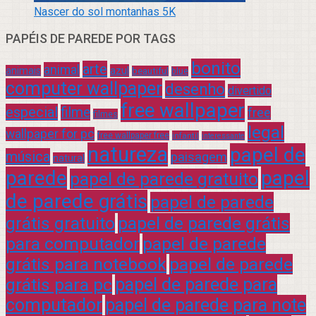
Nascer do sol montanhas 5K
PAPÉIS DE PAREDE POR TAGS
bonito
arte
animal
azul
animais
beautiful
blue
computer wallpaper
desenho
divertido
free wallpaper
especial
filme
free
filmes
legal
wallpaper for pc
free wallpaper free
infantil
interessante
natureza
papel de
música
paisagem
natural
parede
papel
papel de parede gratuito
de parede grátis
papel de parede
grátis gratuito
papel de parede grátis
para computador
papel de parede
grátis para notebook
papel de parede
grátis para pc
papel de parede para
computador
papel de parede para note