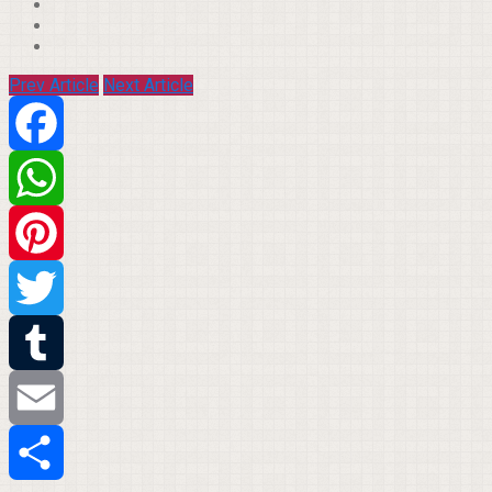
Prev Article
Next Article
Facebook
WhatsApp
Pinterest
Twitter
Tumblr
Email