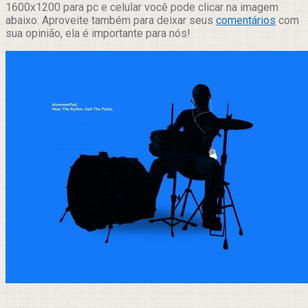
1600x1200 para pc e celular você pode clicar na imagem
abaixo. Aproveite também para deixar seus
comentários
com
sua opinião, ela é importante para nós!