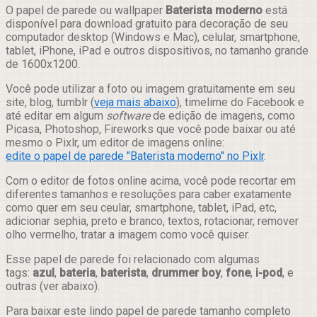
Compartilhar
O papel de parede ou wallpaper
Baterista moderno
está
disponível para download gratuito para decoração de seu
computador desktop (Windows e Mac), celular, smartphone,
tablet, iPhone, iPad e outros dispositivos, no tamanho grande
de 1600x1200.
Você pode utilizar a foto ou imagem gratuitamente em seu
site, blog, tumblr (
veja mais abaixo
), timelime do Facebook e
até editar em algum
software
de edição de imagens, como
Picasa, Photoshop, Fireworks que você pode baixar ou até
mesmo o Pixlr, um editor de imagens online:
edite o papel de parede "Baterista moderno" no Pixlr
.
Com o editor de fotos online acima, você pode recortar em
diferentes tamanhos e resoluções para caber exatamente
como quer em seu ceular, smartphone, tablet, iPad, etc,
adicionar sephia, preto e branco, textos, rotacionar, remover
olho vermelho, tratar a imagem como você quiser.
Esse papel de parede foi relacionado com algumas
tags:
azul
,
bateria
,
baterista
,
drummer boy
,
fone
,
i-pod
, e
outras (ver abaixo).
Para baixar este lindo papel de parede tamanho completo