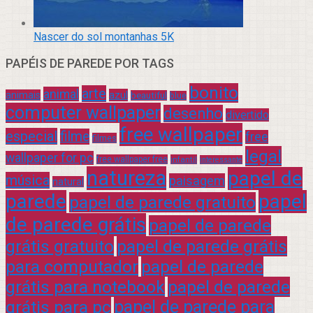
Nascer do sol montanhas 5K
PAPÉIS DE PAREDE POR TAGS
bonito
arte
animal
azul
animais
beautiful
blue
computer wallpaper
desenho
divertido
free wallpaper
especial
filme
free
filmes
legal
wallpaper for pc
free wallpaper free
infantil
interessante
natureza
papel de
música
paisagem
natural
parede
papel
papel de parede gratuito
de parede grátis
papel de parede
grátis gratuito
papel de parede grátis
para computador
papel de parede
grátis para notebook
papel de parede
grátis para pc
papel de parede para