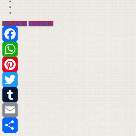
Prev Article
Next Article
Facebook
WhatsApp
Pinterest
Twitter
Tumblr
Email