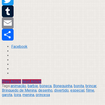
Twitter
Tumblr
Email
Compartilhar
Facebook
Prev Article
Next Article
Tags:
animação
,
barbie
,
boneca
,
Bonequinha
,
bonita
,
brincar
,
Brinquedo de Menina
,
desenho
,
divertido
,
especial
,
filme
,
garota
,
loira
,
menina
,
princesa