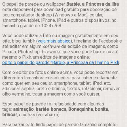
Compartilhar
O papel de parede ou wallpaper
Barbie, a Princesa da Ilha
está disponível para download gratuito para decoração de
seu computador desktop (Windows e Mac), celular,
smartphone, tablet, iPhone, iPad e outros dispositivos, no
tamanho grande de 1024x768.
Você pode utilizar a foto ou imagem gratuitamente em seu
site, blog, tumblr (
veja mais abaixo
), timelime do Facebook e
até editar em algum
software
de edição de imagens, como
Picasa, Photoshop, Fireworks que você pode baixar ou até
mesmo o Pixlr, um editor de imagens online:
edite o papel de parede "Barbie, a Princesa da Ilha" no Pixlr
.
Com o editor de fotos online acima, você pode recortar em
diferentes tamanhos e resoluções para caber exatamente
como quer em seu ceular, smartphone, tablet, iPad, etc,
adicionar sephia, preto e branco, textos, rotacionar, remover
olho vermelho, tratar a imagem como você quiser.
Esse papel de parede foi relacionado com algumas
tags:
animação
,
barbie
,
boneca
,
Bonequinha
,
bonita
,
brincar
, e outras (ver abaixo).
Para baixar este lindo papel de parede tamanho completo