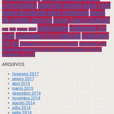
computador
papel de parede para note
papel de parede para notebook
papel
de parede para pc
paper wall notebook
wallpaper
wallpaper for
rock
verde
praia
sucesso
note
wallpaper for notebook
wallpaper
for pc
wallpaper free notebook paper
wallpaper free
notebook wallpaper free computer wallpaper free pc
wallpaper to note
ARQUIVOS
fevereiro 2017
janeiro 2017
abril 2015
março 2015
dezembro 2014
novembro 2014
agosto 2014
julho 2014
junho 2014