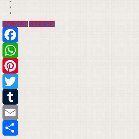
Prev Article
Next Article
Facebook
WhatsApp
Pinterest
Twitter
Tumblr
Email