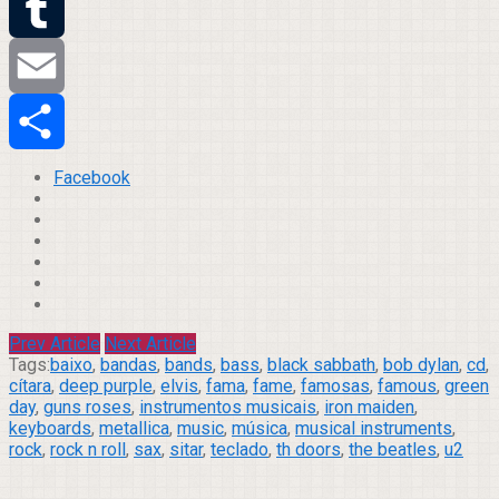
Twitter
Tumblr
Email
Compartilhar
Facebook
Prev Article
Next Article
Tags:
baixo
,
bandas
,
bands
,
bass
,
black sabbath
,
bob dylan
,
cd
,
cítara
,
deep purple
,
elvis
,
fama
,
fame
,
famosas
,
famous
,
green
day
,
guns roses
,
instrumentos musicais
,
iron maiden
,
keyboards
,
metallica
,
music
,
música
,
musical instruments
,
rock
,
rock n roll
,
sax
,
sitar
,
teclado
,
th doors
,
the beatles
,
u2