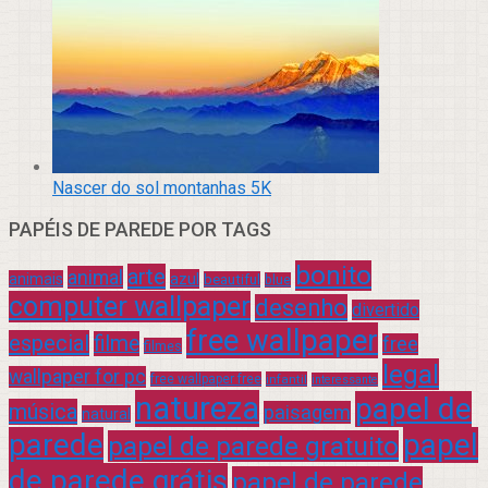
Nascer do sol montanhas 5K
PAPÉIS DE PAREDE POR TAGS
bonito
arte
animal
azul
animais
beautiful
blue
computer wallpaper
desenho
divertido
free wallpaper
especial
filme
free
filmes
legal
wallpaper for pc
free wallpaper free
infantil
interessante
natureza
papel de
música
paisagem
natural
parede
papel
papel de parede gratuito
de parede grátis
papel de parede