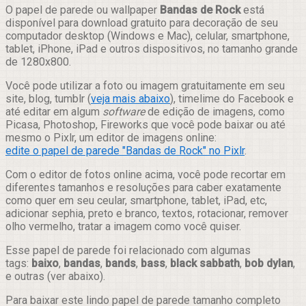
Compartilhar
O papel de parede ou wallpaper
Bandas de Rock
está
disponível para download gratuito para decoração de seu
computador desktop (Windows e Mac), celular, smartphone,
tablet, iPhone, iPad e outros dispositivos, no tamanho grande
de 1280x800.
Você pode utilizar a foto ou imagem gratuitamente em seu
site, blog, tumblr (
veja mais abaixo
), timelime do Facebook e
até editar em algum
software
de edição de imagens, como
Picasa, Photoshop, Fireworks que você pode baixar ou até
mesmo o Pixlr, um editor de imagens online:
edite o papel de parede "Bandas de Rock" no Pixlr
.
Com o editor de fotos online acima, você pode recortar em
diferentes tamanhos e resoluções para caber exatamente
como quer em seu ceular, smartphone, tablet, iPad, etc,
adicionar sephia, preto e branco, textos, rotacionar, remover
olho vermelho, tratar a imagem como você quiser.
Esse papel de parede foi relacionado com algumas
tags:
baixo
,
bandas
,
bands
,
bass
,
black sabbath
,
bob dylan
,
e outras (ver abaixo).
Para baixar este lindo papel de parede tamanho completo