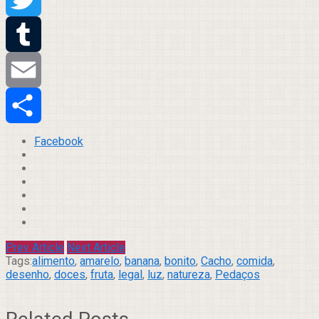
Twitter
Tumblr
Email
Compartilhar
Facebook
Prev Article
Next Article
Tags:
alimento
,
amarelo
,
banana
,
bonito
,
Cacho
,
comida
,
desenho
,
doces
,
fruta
,
legal
,
luz
,
natureza
,
Pedaços