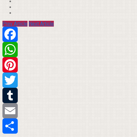
Prev Article
Next Article
Facebook
WhatsApp
Pinterest
Twitter
Tumblr
Email