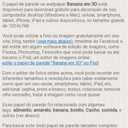
Compartilhar
O papel de parede ou wallpaper
Banana em 3D
está
disponível para download gratuito para decoração de seu
computador desktop (Windows e Mac), celular, smartphone,
tablet, iPhone, iPad e outros dispositivos, no tamanho grande
de 1024x768.
Você pode utilizar a foto ou imagem gratuitamente em seu
site, blog, tumblr (
veja mais abaixo
), timelime do Facebook e
até editar em algum
software
de edição de imagens, como
Picasa, Photoshop, Fireworks que você pode baixar ou até
mesmo o Pixlr, um editor de imagens online:
edite o papel de parede "Banana em 3D" no Pixlr
.
Com o editor de fotos online acima, você pode recortar em
diferentes tamanhos e resoluções para caber exatamente
como quer em seu ceular, smartphone, tablet, iPad, etc,
adicionar sephia, preto e branco, textos, rotacionar, remover
olho vermelho, tratar a imagem como você quiser.
Esse papel de parede foi relacionado com algumas
tags:
alimento
,
amarelo
,
banana
,
bonito
,
Cacho
,
comida
, e
outras (ver abaixo).
Para baixar este lindo papel de parede tamanho completo