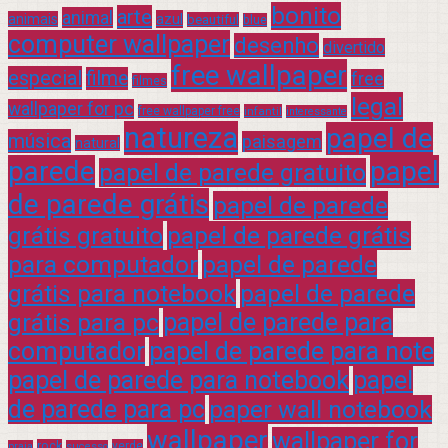
bonito
arte
animal
azul
animais
beautiful
blue
computer wallpaper
desenho
divertido
free wallpaper
especial
filme
free
filmes
legal
wallpaper for pc
free wallpaper free
infantil
interessante
natureza
papel de
música
paisagem
natural
parede
papel
papel de parede gratuito
de parede grátis
papel de parede
grátis gratuito
papel de parede grátis
para computador
papel de parede
grátis para notebook
papel de parede
grátis para pc
papel de parede para
computador
papel de parede para note
papel de parede para notebook
papel
de parede para pc
paper wall notebook
wallpaper
wallpaper for
rock
verde
praia
sucesso