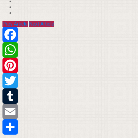
Prev Article
Next Article
Facebook
WhatsApp
Pinterest
Twitter
Tumblr
Email