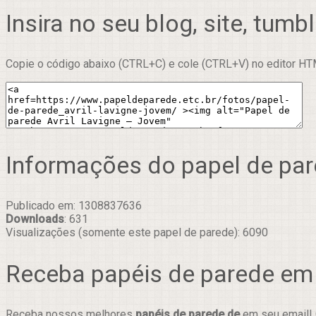
Insira no seu blog, site, tumbl
Copie o código abaixo (CTRL+C) e cole (CTRL+V) no editor HTM
Informações do papel de pa
Publicado em: 1308837636
Downloads
: 631
Visualizações (somente este papel de parede): 6090
Receba papéis de parede em
Receba nossos melhores
papéis de parede de
em seu email! 