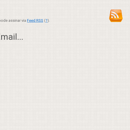
ode assinar via
Feed RSS
(
?
).
ail...