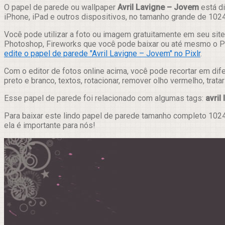
Compartilhar
O papel de parede ou wallpaper
Avril Lavigne – Jovem
está di
iPhone, iPad e outros dispositivos, no tamanho grande de 102
Você pode utilizar a foto ou imagem gratuitamente em seu site,
Photoshop, Fireworks que você pode baixar ou até mesmo o Pix
edite o papel de parede "Avril Lavigne – Jovem" no Pixlr
.
Com o editor de fotos online acima, você pode recortar em dif
preto e branco, textos, rotacionar, remover olho vermelho, trat
Esse papel de parede foi relacionado com algumas tags:
avril
Para baixar este lindo papel de parede tamanho completo 1024
ela é importante para nós!