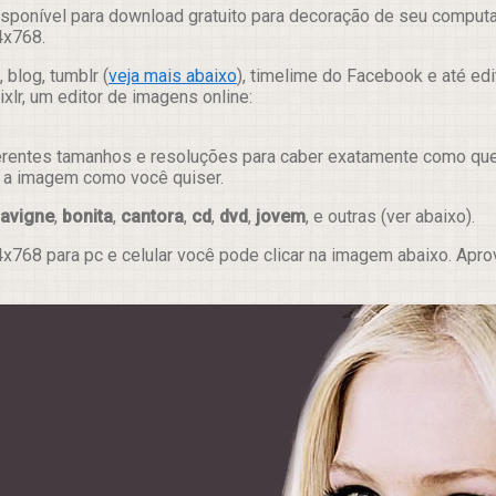
sponível para download gratuito para decoração de seu computad
4x768.
 blog, tumblr (
veja mais abaixo
), timelime do Facebook e até ed
lr, um editor de imagens online:
erentes tamanhos e resoluções para caber exatamente como quer e
ar a imagem como você quiser.
 lavigne
,
bonita
,
cantora
,
cd
,
dvd
,
jovem
, e outras (ver abaixo).
x768 para pc e celular você pode clicar na imagem abaixo. Apr