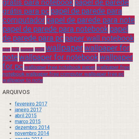
grátis para notebook
papel de parede
grátis para pc
papel de parede para
computador
papel de parede para note
papel de parede para notebook
papel
de parede para pc
paper wall notebook
wallpaper
wallpaper for
rock
verde
praia
sucesso
note
wallpaper for notebook
wallpaper
for pc
wallpaper free notebook paper
wallpaper free
notebook wallpaper free computer wallpaper free pc
wallpaper to note
ARQUIVOS
fevereiro 2017
janeiro 2017
abril 2015
março 2015
dezembro 2014
novembro 2014