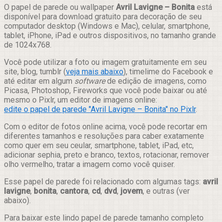
Compartilhar
O papel de parede ou wallpaper
Avril Lavigne – Bonita
está
disponível para download gratuito para decoração de seu
computador desktop (Windows e Mac), celular, smartphone,
tablet, iPhone, iPad e outros dispositivos, no tamanho grande
de 1024x768.
Você pode utilizar a foto ou imagem gratuitamente em seu
site, blog, tumblr (
veja mais abaixo
), timelime do Facebook e
até editar em algum
software
de edição de imagens, como
Picasa, Photoshop, Fireworks que você pode baixar ou até
mesmo o Pixlr, um editor de imagens online:
edite o papel de parede "Avril Lavigne – Bonita" no Pixlr
.
Com o editor de fotos online acima, você pode recortar em
diferentes tamanhos e resoluções para caber exatamente
como quer em seu ceular, smartphone, tablet, iPad, etc,
adicionar sephia, preto e branco, textos, rotacionar, remover
olho vermelho, tratar a imagem como você quiser.
Esse papel de parede foi relacionado com algumas tags:
avril
lavigne
,
bonita
,
cantora
,
cd
,
dvd
,
jovem
, e outras (ver
abaixo).
Para baixar este lindo papel de parede tamanho completo