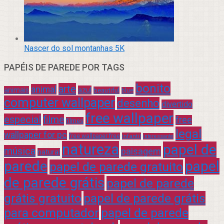
Nascer do sol montanhas 5K
PAPÉIS DE PAREDE POR TAGS
bonito
arte
animal
azul
animais
beautiful
blue
computer wallpaper
desenho
divertido
free wallpaper
especial
filme
free
filmes
legal
wallpaper for pc
free wallpaper free
infantil
interessante
natureza
papel de
música
paisagem
natural
parede
papel
papel de parede gratuito
de parede grátis
papel de parede
grátis gratuito
papel de parede grátis
para computador
papel de parede