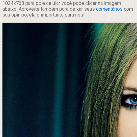
1024x768 para pc e celular você pode clicar na imagem
abaixo. Aproveite também para deixar seus
comentários
com
sua opinião, ela é importante para nós!