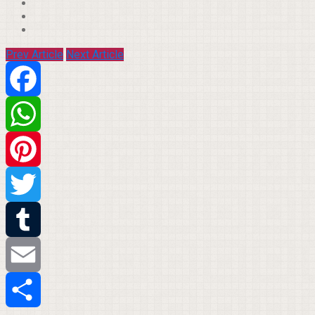
Prev Article
Next Article
Facebook
WhatsApp
Pinterest
Twitter
Tumblr
Email