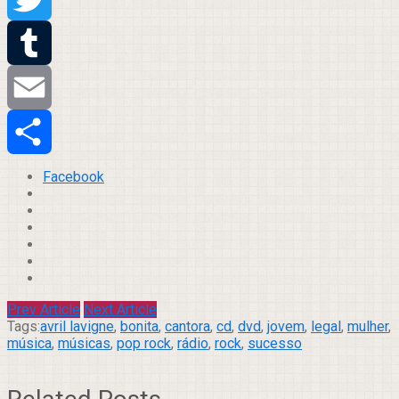
Twitter
Tumblr
Email
Compartilhar
Facebook
Prev Article
Next Article
Tags:
avril lavigne
,
bonita
,
cantora
,
cd
,
dvd
,
jovem
,
legal
,
mulher
,
música
,
músicas
,
pop rock
,
rádio
,
rock
,
sucesso