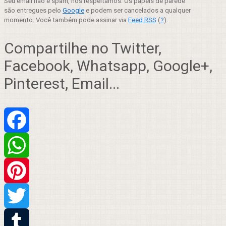
Seu email não é spam, nós respeitamos. Os papéis de parede
são entregues pelo
Google
e podem ser cancelados a qualquer
momento. Você também pode assinar via
Feed RSS
(
?
).
Compartilhe no Twitter,
Facebook, Whatsapp, Google+,
Pinterest, Email...
Facebook
WhatsApp
Pinterest
Twitter