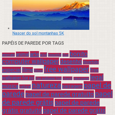
Nascer do sol montanhas 5K
PAPÉIS DE PAREDE POR TAGS
bonito
arte
animal
azul
animais
beautiful
blue
computer wallpaper
desenho
divertido
free wallpaper
especial
filme
free
filmes
legal
wallpaper for pc
free wallpaper free
infantil
interessante
natureza
papel de
música
paisagem
natural
parede
papel
papel de parede gratuito
de parede grátis
papel de parede
grátis gratuito
papel de parede grátis