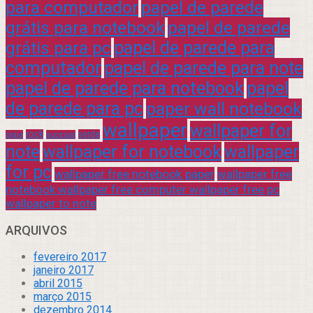
para computador
papel de parede
grátis para notebook
papel de parede
grátis para pc
papel de parede para
computador
papel de parede para note
papel de parede para notebook
papel
de parede para pc
paper wall notebook
wallpaper
wallpaper for
rock
verde
praia
sucesso
note
wallpaper for notebook
wallpaper
for pc
wallpaper free notebook paper
wallpaper free
notebook wallpaper free computer wallpaper free pc
wallpaper to note
ARQUIVOS
fevereiro 2017
janeiro 2017
abril 2015
março 2015
dezembro 2014