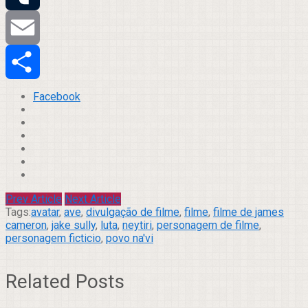
Tumblr
Email
Compartilhar
Facebook
Prev Article
Next Article
Tags:
avatar
,
ave
,
divulgação de filme
,
filme
,
filme de james
cameron
,
jake sully
,
luta
,
neytiri
,
personagem de filme
,
personagem ficticio
,
povo na'vi
Related Posts