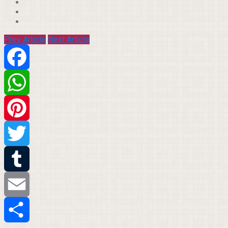
Prev Article
Next Article
Facebook
WhatsApp
Pinterest
Twitter
Tumblr
Email