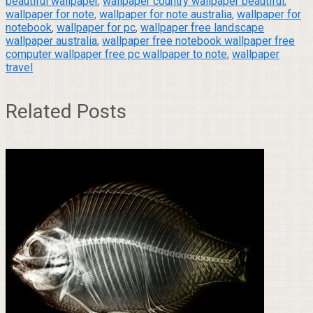
beautiful wallpaper
,
wallpaper country wallpaper beautiful
,
wallpaper for note
,
wallpaper for note australia
,
wallpaper for
notebook
,
wallpaper for pc
,
wallpaper free landscape
wallpaper australia
,
wallpaper free notebook wallpaper free
computer wallpaper free pc wallpaper to note
,
wallpaper
travel
Related Posts