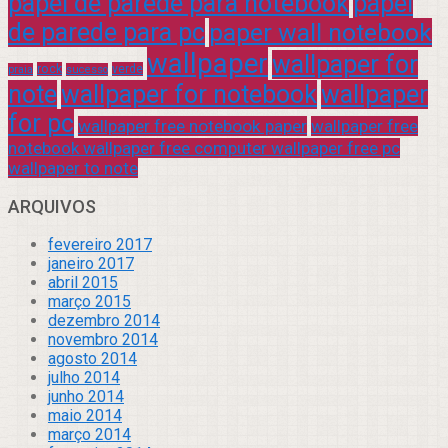
papel de parede para notebook
papel
de parede para pc
paper wall notebook
wallpaper
wallpaper for
rock
verde
praia
sucesso
note
wallpaper for notebook
wallpaper
for pc
wallpaper free notebook paper
wallpaper free
notebook wallpaper free computer wallpaper free pc
wallpaper to note
ARQUIVOS
fevereiro 2017
janeiro 2017
abril 2015
março 2015
dezembro 2014
novembro 2014
agosto 2014
julho 2014
junho 2014
maio 2014
março 2014