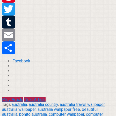
Pinterest
Twitter
Tumblr
Email
Compartilhar
Facebook
Prev Article
Next Article
Tags:
austrália
,
australia country
,
australia travel wallpaper
,
australia wallpaper
,
australia wallpaper free
,
beautiful
australia
,
bonito austrália
,
computer wallpaper
,
computer