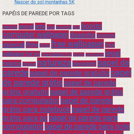
Nascer do sol montanhas 5K
PAPÉIS DE PAREDE POR TAGS
bonito
arte
animal
azul
animais
beautiful
blue
computer wallpaper
desenho
divertido
free wallpaper
especial
filme
free
filmes
legal
wallpaper for pc
free wallpaper free
infantil
interessante
natureza
papel de
música
paisagem
natural
parede
papel
papel de parede gratuito
de parede grátis
papel de parede
grátis gratuito
papel de parede grátis
para computador
papel de parede
grátis para notebook
papel de parede
grátis para pc
papel de parede para
computador
papel de parede para note