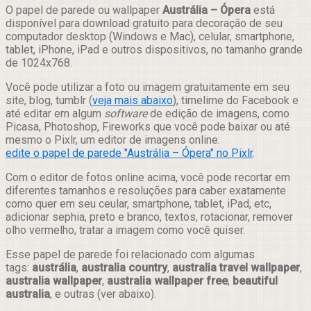
Compartilhar
O papel de parede ou wallpaper
Austrália – Ópera
está
disponível para download gratuito para decoração de seu
computador desktop (Windows e Mac), celular, smartphone,
tablet, iPhone, iPad e outros dispositivos, no tamanho grande
de 1024x768.
Você pode utilizar a foto ou imagem gratuitamente em seu
site, blog, tumblr (
veja mais abaixo
), timelime do Facebook e
até editar em algum
software
de edição de imagens, como
Picasa, Photoshop, Fireworks que você pode baixar ou até
mesmo o Pixlr, um editor de imagens online:
edite o papel de parede "Austrália – Ópera" no Pixlr
.
Com o editor de fotos online acima, você pode recortar em
diferentes tamanhos e resoluções para caber exatamente
como quer em seu ceular, smartphone, tablet, iPad, etc,
adicionar sephia, preto e branco, textos, rotacionar, remover
olho vermelho, tratar a imagem como você quiser.
Esse papel de parede foi relacionado com algumas
tags:
austrália
,
australia country
,
australia travel wallpaper
,
australia wallpaper
,
australia wallpaper free
,
beautiful
australia
, e outras (ver abaixo).