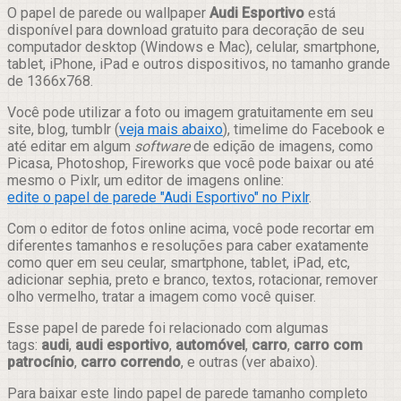
Compartilhar
O papel de parede ou wallpaper
Audi Esportivo
está
disponível para download gratuito para decoração de seu
computador desktop (Windows e Mac), celular, smartphone,
tablet, iPhone, iPad e outros dispositivos, no tamanho grande
de 1366x768.
Você pode utilizar a foto ou imagem gratuitamente em seu
site, blog, tumblr (
veja mais abaixo
), timelime do Facebook e
até editar em algum
software
de edição de imagens, como
Picasa, Photoshop, Fireworks que você pode baixar ou até
mesmo o Pixlr, um editor de imagens online:
edite o papel de parede "Audi Esportivo" no Pixlr
.
Com o editor de fotos online acima, você pode recortar em
diferentes tamanhos e resoluções para caber exatamente
como quer em seu ceular, smartphone, tablet, iPad, etc,
adicionar sephia, preto e branco, textos, rotacionar, remover
olho vermelho, tratar a imagem como você quiser.
Esse papel de parede foi relacionado com algumas
tags:
audi
,
audi esportivo
,
automóvel
,
carro
,
carro com
patrocínio
,
carro correndo
, e outras (ver abaixo).
Para baixar este lindo papel de parede tamanho completo