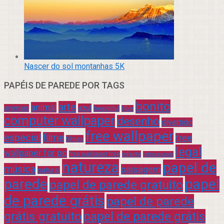
Nascer do sol montanhas 5K
PAPÉIS DE PAREDE POR TAGS
bonito
arte
animal
azul
animais
beautiful
blue
computer wallpaper
desenho
divertido
free wallpaper
especial
filme
free
filmes
legal
wallpaper for pc
free wallpaper free
infantil
interessante
natureza
papel de
música
paisagem
natural
parede
papel
papel de parede gratuito
de parede grátis
papel de parede
grátis gratuito
papel de parede grátis