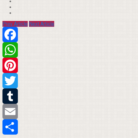
Prev Article
Next Article
Facebook
WhatsApp
Pinterest
Twitter
Tumblr
Email