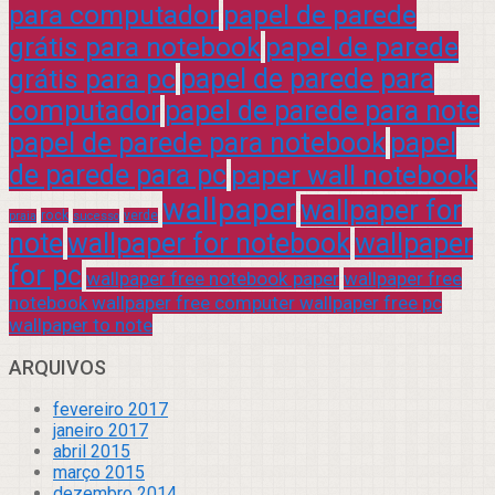
para computador
papel de parede
grátis para notebook
papel de parede
grátis para pc
papel de parede para
computador
papel de parede para note
papel de parede para notebook
papel
de parede para pc
paper wall notebook
wallpaper
wallpaper for
rock
verde
praia
sucesso
note
wallpaper for notebook
wallpaper
for pc
wallpaper free notebook paper
wallpaper free
notebook wallpaper free computer wallpaper free pc
wallpaper to note
ARQUIVOS
fevereiro 2017
janeiro 2017
abril 2015
março 2015
dezembro 2014