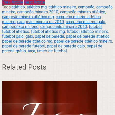
Prev Article
Next Article
Tags:
atlético
,
atlético mg
,
atlético mineiro
,
campeão
,
campeão
mineiro
,
campeão mineiro 2010
,
campeão mineiro atlético
,
campeão mineiro atlético mg
,
campeão mineiro atlético
mineiro
,
campeão mineiro de 2010
,
campeão mineiro galo
,
campeonato mineiro
,
campeonato mineiro 2010
,
futebol
,
futebol atlético
,
futebol atlético mg
,
futebol atlético mineiro
,
futebol galo
,
galo
,
papel de parede
,
papel de parede atlético
,
papel de parede atlético mg
,
papel de parede atlético mineiro
,
papel de parede futebol
,
papel de parede galo
,
papel de
parede grátis
,
taça
,
times de futebol
Related Posts