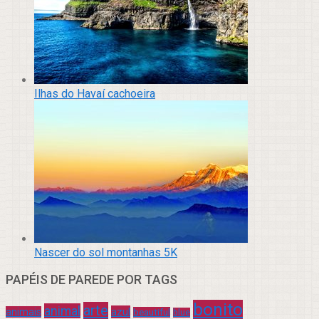
Ilhas do Havaí cachoeira
Nascer do sol montanhas 5K
PAPÉIS DE PAREDE POR TAGS
bonito
arte
animal
azul
animais
beautiful
blue