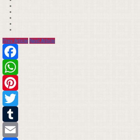
Prev Article
Next Article
Facebook
WhatsApp
Pinterest
Twitter
Tumblr