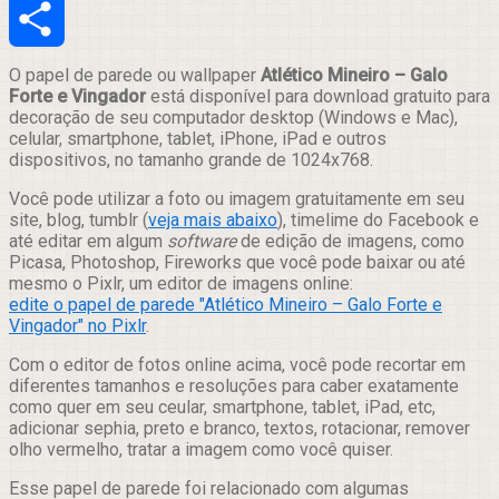
Email
Compartilhar
O papel de parede ou wallpaper
Atlético Mineiro – Galo
Forte e Vingador
está disponível para download gratuito para
decoração de seu computador desktop (Windows e Mac),
celular, smartphone, tablet, iPhone, iPad e outros
dispositivos, no tamanho grande de 1024x768.
Você pode utilizar a foto ou imagem gratuitamente em seu
site, blog, tumblr (
veja mais abaixo
), timelime do Facebook e
até editar em algum
software
de edição de imagens, como
Picasa, Photoshop, Fireworks que você pode baixar ou até
mesmo o Pixlr, um editor de imagens online:
edite o papel de parede "Atlético Mineiro – Galo Forte e
Vingador" no Pixlr
.
Com o editor de fotos online acima, você pode recortar em
diferentes tamanhos e resoluções para caber exatamente
como quer em seu ceular, smartphone, tablet, iPad, etc,
adicionar sephia, preto e branco, textos, rotacionar, remover
olho vermelho, tratar a imagem como você quiser.
Esse papel de parede foi relacionado com algumas