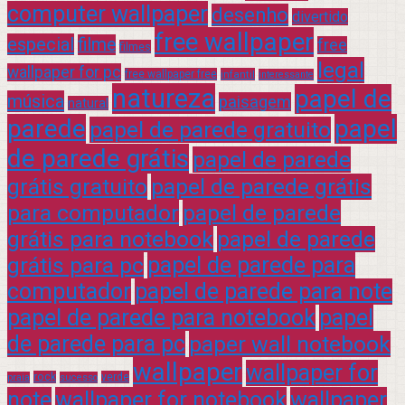
computer wallpaper
desenho
divertido
free wallpaper
especial
filme
free
filmes
legal
wallpaper for pc
free wallpaper free
infantil
interessante
natureza
papel de
música
paisagem
natural
parede
papel
papel de parede gratuito
de parede grátis
papel de parede
grátis gratuito
papel de parede grátis
para computador
papel de parede
grátis para notebook
papel de parede
grátis para pc
papel de parede para
computador
papel de parede para note
papel de parede para notebook
papel
de parede para pc
paper wall notebook
wallpaper
wallpaper for
rock
verde
praia
sucesso
note
wallpaper for notebook
wallpaper