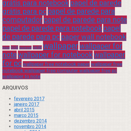
grátis para notebook
papel de parede
grátis para pc
papel de parede para
computador
papel de parede para note
papel de parede para notebook
papel
de parede para pc
paper wall notebook
wallpaper
wallpaper for
rock
verde
praia
sucesso
note
wallpaper for notebook
wallpaper
for pc
wallpaper free notebook paper
wallpaper free
notebook wallpaper free computer wallpaper free pc
wallpaper to note
ARQUIVOS
fevereiro 2017
janeiro 2017
abril 2015
março 2015
dezembro 2014
novembro 2014