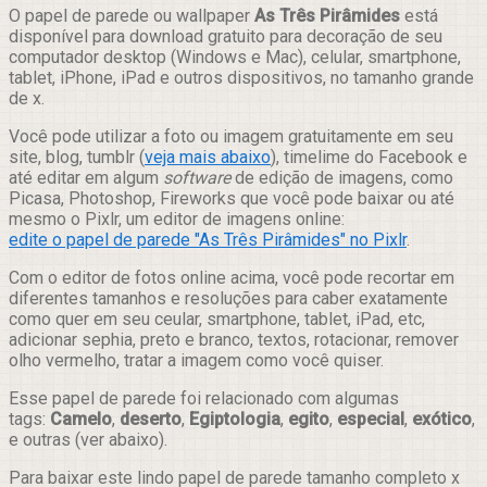
Compartilhar
O papel de parede ou wallpaper
As Três Pirâmides
está
disponível para download gratuito para decoração de seu
computador desktop (Windows e Mac), celular, smartphone,
tablet, iPhone, iPad e outros dispositivos, no tamanho grande
de x.
Você pode utilizar a foto ou imagem gratuitamente em seu
site, blog, tumblr (
veja mais abaixo
), timelime do Facebook e
até editar em algum
software
de edição de imagens, como
Picasa, Photoshop, Fireworks que você pode baixar ou até
mesmo o Pixlr, um editor de imagens online:
edite o papel de parede "As Três Pirâmides" no Pixlr
.
Com o editor de fotos online acima, você pode recortar em
diferentes tamanhos e resoluções para caber exatamente
como quer em seu ceular, smartphone, tablet, iPad, etc,
adicionar sephia, preto e branco, textos, rotacionar, remover
olho vermelho, tratar a imagem como você quiser.
Esse papel de parede foi relacionado com algumas
tags:
Camelo
,
deserto
,
Egiptologia
,
egito
,
especial
,
exótico
,
e outras (ver abaixo).
Para baixar este lindo papel de parede tamanho completo x