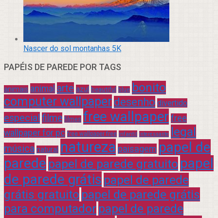
Nascer do sol montanhas 5K
PAPÉIS DE PAREDE POR TAGS
bonito
arte
animal
azul
animais
beautiful
blue
computer wallpaper
desenho
divertido
free wallpaper
especial
filme
free
filmes
legal
wallpaper for pc
free wallpaper free
infantil
interessante
natureza
papel de
música
paisagem
natural
parede
papel
papel de parede gratuito
de parede grátis
papel de parede
grátis gratuito
papel de parede grátis
para computador
papel de parede