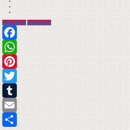
Prev Article
Next Article
Facebook
WhatsApp
Pinterest
Twitter
Tumblr
Email