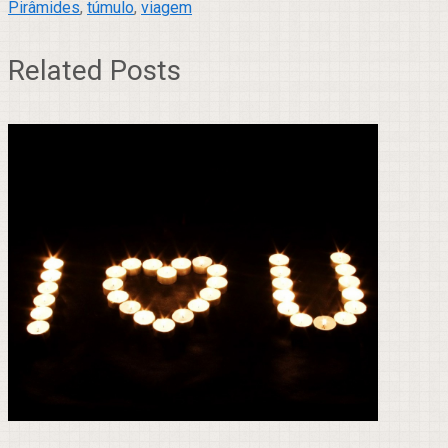
Pirâmides
,
túmulo
,
viagem
Related Posts