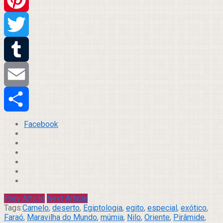
Pinterest
Twitter
Tumblr
Email
Compartilhar
Facebook
Prev Article
Next Article
Tags:
Camelo
,
deserto
,
Egiptologia
,
egito
,
especial
,
exótico
,
Faraó
,
Maravilha do Mundo
,
múmia
,
Nilo
,
Oriente
,
Pirâmide
,