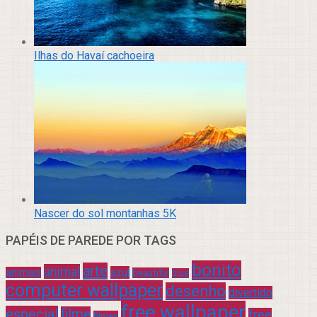
Ilhas do Havaí cachoeira
Nascer do sol montanhas 5K
PAPÉIS DE PAREDE POR TAGS
bonito
arte
animal
azul
animais
beautiful
blue
computer wallpaper
desenho
divertido
free wallpaper
especial
filme
free
filmes