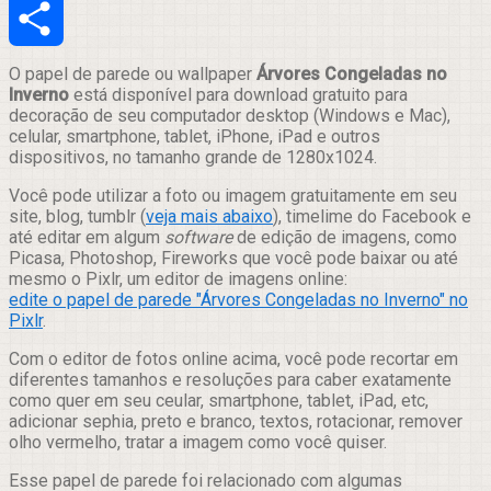
Email
Compartilhar
O papel de parede ou wallpaper
Árvores Congeladas no
Inverno
está disponível para download gratuito para
decoração de seu computador desktop (Windows e Mac),
celular, smartphone, tablet, iPhone, iPad e outros
dispositivos, no tamanho grande de 1280x1024.
Você pode utilizar a foto ou imagem gratuitamente em seu
site, blog, tumblr (
veja mais abaixo
), timelime do Facebook e
até editar em algum
software
de edição de imagens, como
Picasa, Photoshop, Fireworks que você pode baixar ou até
mesmo o Pixlr, um editor de imagens online:
edite o papel de parede "Árvores Congeladas no Inverno" no
Pixlr
.
Com o editor de fotos online acima, você pode recortar em
diferentes tamanhos e resoluções para caber exatamente
como quer em seu ceular, smartphone, tablet, iPad, etc,
adicionar sephia, preto e branco, textos, rotacionar, remover
olho vermelho, tratar a imagem como você quiser.
Esse papel de parede foi relacionado com algumas