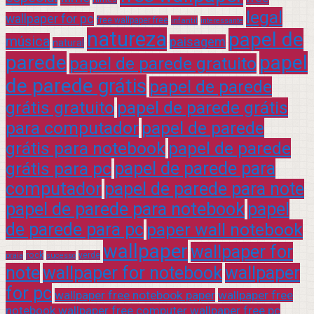
legal
wallpaper for pc
free wallpaper free
infantil
interessante
natureza
papel de
música
paisagem
natural
parede
papel
papel de parede gratuito
de parede grátis
papel de parede
grátis gratuito
papel de parede grátis
para computador
papel de parede
grátis para notebook
papel de parede
grátis para pc
papel de parede para
computador
papel de parede para note
papel de parede para notebook
papel
de parede para pc
paper wall notebook
wallpaper
wallpaper for
rock
verde
praia
sucesso
note
wallpaper for notebook
wallpaper
for pc
wallpaper free notebook paper
wallpaper free
notebook wallpaper free computer wallpaper free pc