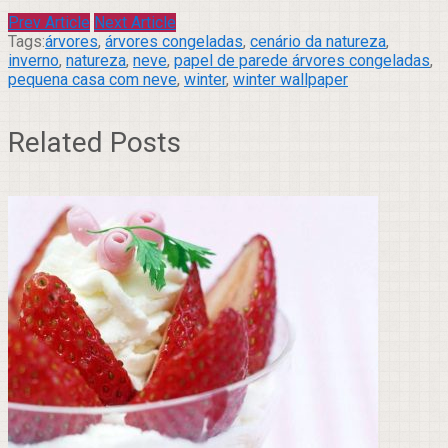
Prev Article
Next Article
Tags:
árvores
,
árvores congeladas
,
cenário da natureza
,
inverno
,
natureza
,
neve
,
papel de parede árvores congeladas
,
pequena casa com neve
,
winter
,
winter wallpaper
Related Posts