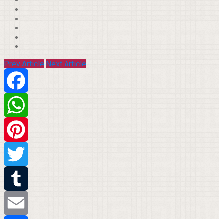
Prev Article
Next Article
Facebook
WhatsApp
Pinterest
Twitter
Tumblr