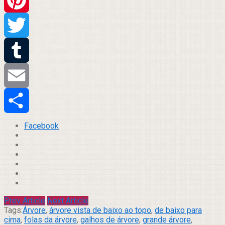
Pinterest
Twitter
Tumblr
Email
Compartilhar
Facebook
Prev Article
Next Article
Tags:
Árvore
,
árvore vista de baixo ao topo
,
de baixo para
cima
,
folas da árvore
,
galhos de árvore
,
grande árvore
,