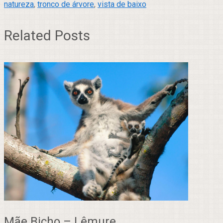
natureza
,
tronco de árvore
,
vista de baixo
Related Posts
Mãe Bicho – Lêmure