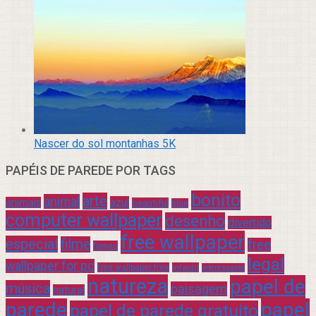
Nascer do sol montanhas 5K
PAPÉIS DE PAREDE POR TAGS
bonito
arte
animal
azul
animais
beautiful
blue
computer wallpaper
desenho
divertido
free wallpaper
especial
filme
free
filmes
legal
wallpaper for pc
free wallpaper free
infantil
interessante
natureza
papel de
música
paisagem
natural
parede
papel
papel de parede gratuito