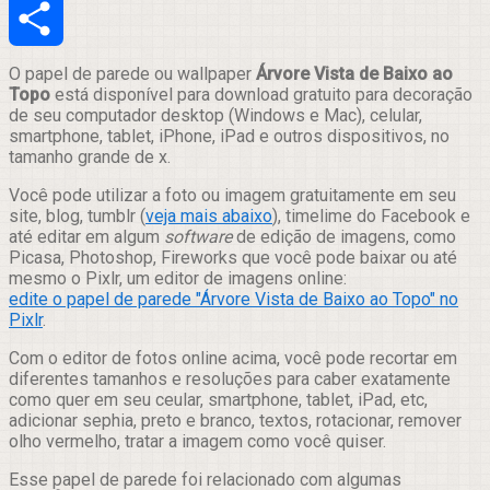
Email
Compartilhar
O papel de parede ou wallpaper
Árvore Vista de Baixo ao
Topo
está disponível para download gratuito para decoração
de seu computador desktop (Windows e Mac), celular,
smartphone, tablet, iPhone, iPad e outros dispositivos, no
tamanho grande de x.
Você pode utilizar a foto ou imagem gratuitamente em seu
site, blog, tumblr (
veja mais abaixo
), timelime do Facebook e
até editar em algum
software
de edição de imagens, como
Picasa, Photoshop, Fireworks que você pode baixar ou até
mesmo o Pixlr, um editor de imagens online:
edite o papel de parede "Árvore Vista de Baixo ao Topo" no
Pixlr
.
Com o editor de fotos online acima, você pode recortar em
diferentes tamanhos e resoluções para caber exatamente
como quer em seu ceular, smartphone, tablet, iPad, etc,
adicionar sephia, preto e branco, textos, rotacionar, remover
olho vermelho, tratar a imagem como você quiser.
Esse papel de parede foi relacionado com algumas