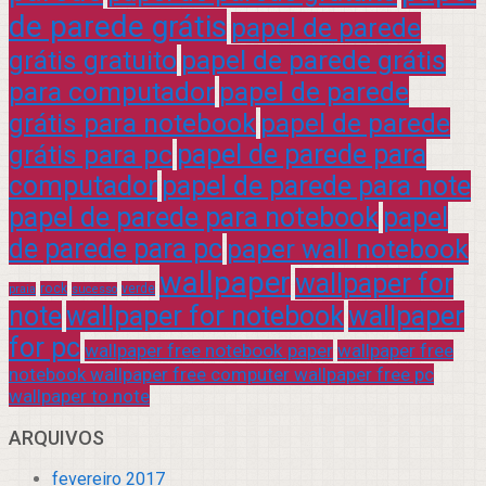
de parede grátis
papel de parede
grátis gratuito
papel de parede grátis
para computador
papel de parede
grátis para notebook
papel de parede
grátis para pc
papel de parede para
computador
papel de parede para note
papel de parede para notebook
papel
de parede para pc
paper wall notebook
wallpaper
wallpaper for
rock
verde
praia
sucesso
note
wallpaper for notebook
wallpaper
for pc
wallpaper free notebook paper
wallpaper free
notebook wallpaper free computer wallpaper free pc
wallpaper to note
ARQUIVOS
fevereiro 2017