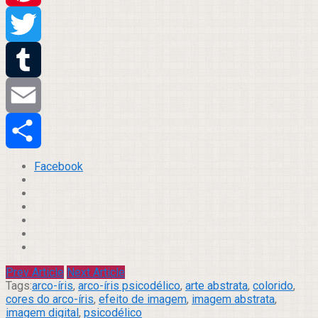
Pinterest
Twitter
Tumblr
Email
Compartilhar
Facebook
Prev Article
Next Article
Tags:
arco-íris
,
arco-íris psicodélico
,
arte abstrata
,
colorido
,
cores do arco-íris
,
efeito de imagem
,
imagem abstrata
,
imagem digital
,
psicodélico