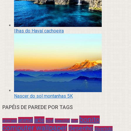
Ilhas do Havaí cachoeira
Nascer do sol montanhas 5K
PAPÉIS DE PAREDE POR TAGS
bonito
arte
animal
azul
animais
beautiful
blue
computer wallpaper
desenho
divertido