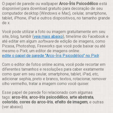
Compartilhar
O papel de parede ou wallpaper
Arco-Íris Psicodélico
está
disponível para download gratuito para decoração de seu
computador desktop (Windows e Mac), celular, smartphone,
tablet, iPhone, iPad e outros dispositivos, no tamanho grande
de x.
Você pode utilizar a foto ou imagem gratuitamente em seu
site, blog, tumblr (
veja mais abaixo
), timelime do Facebook e
até editar em algum
software
de edição de imagens, como
Picasa, Photoshop, Fireworks que você pode baixar ou até
mesmo o Pixlr, um editor de imagens online:
edite o papel de parede "Arco-Íris Psicodélico" no Pixlr
.
Com o editor de fotos online acima, você pode recortar em
diferentes tamanhos e resoluções para caber exatamente
como quer em seu ceular, smartphone, tablet, iPad, etc,
adicionar sephia, preto e branco, textos, rotacionar, remover
olho vermelho, tratar a imagem como você quiser.
Esse papel de parede foi relacionado com algumas
tags:
arco-íris
,
arco-íris psicodélico
,
arte abstrata
,
colorido
,
cores do arco-íris
,
efeito de imagem
, e outras
(ver abaixo).