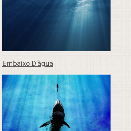
Embaixo D’àgua