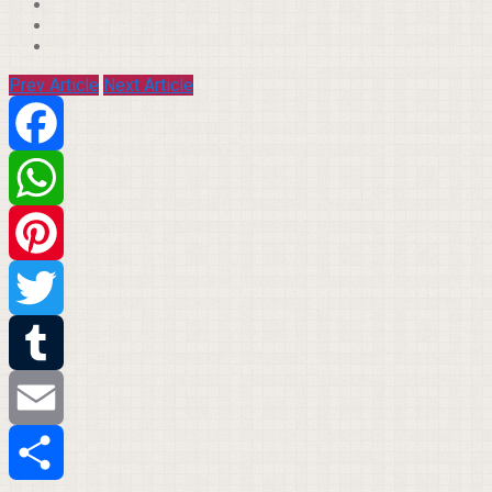
Prev Article
Next Article
Facebook
WhatsApp
Pinterest
Twitter
Tumblr
Email