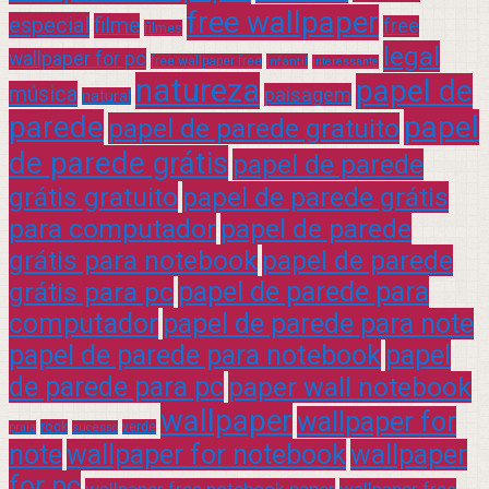
free wallpaper
especial
filme
free
filmes
legal
wallpaper for pc
free wallpaper free
infantil
interessante
natureza
papel de
música
paisagem
natural
parede
papel
papel de parede gratuito
de parede grátis
papel de parede
grátis gratuito
papel de parede grátis
para computador
papel de parede
grátis para notebook
papel de parede
grátis para pc
papel de parede para
computador
papel de parede para note
papel de parede para notebook
papel
de parede para pc
paper wall notebook
wallpaper
wallpaper for
rock
verde
praia
sucesso
note
wallpaper for notebook
wallpaper
for pc
wallpaper free notebook paper
wallpaper free