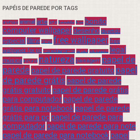
PAPÉIS DE PAREDE POR TAGS
bonito
arte
animal
azul
animais
beautiful
blue
computer wallpaper
desenho
divertido
free wallpaper
especial
filme
free
filmes
legal
wallpaper for pc
free wallpaper free
infantil
interessante
natureza
papel de
música
paisagem
natural
parede
papel
papel de parede gratuito
de parede grátis
papel de parede
grátis gratuito
papel de parede grátis
para computador
papel de parede
grátis para notebook
papel de parede
grátis para pc
papel de parede para
computador
papel de parede para note
papel de parede para notebook
papel