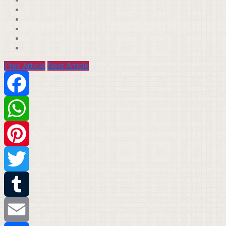
Prev Article
Next Article
Facebook
WhatsApp
Pinterest
Twitter
Tumblr