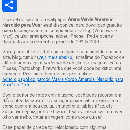
Email
Compartilhar
O papel de parede ou wallpaper
Arara Verde Amarela:
Nascido para Voar
está disponível para download gratuito
para decoração de seu computador desktop (Windows e
Mac), celular, smartphone, tablet, iPhone, iPad e outros
dispositivos, no tamanho grande de 1920x1200.
Você pode utilizar a foto ou imagem gratuitamente em seu
site, blog, tumblr (
veja mais abaixo
), timelime do Facebook e
até editar em algum
software
de edição de imagens, como
Picasa, Photoshop, Fireworks que você pode baixar ou até
mesmo o Pixlr, um editor de imagens online:
edite o papel de parede "Arara Verde Amarela: Nascido para
Voar" no Pixlr
.
Com o editor de fotos online acima, você pode recortar em
diferentes tamanhos e resoluções para caber exatamente
como quer em seu ceular, smartphone, tablet, iPad, etc,
adicionar sephia, preto e branco, textos, rotacionar, remover
olho vermelho, tratar a imagem como você quiser.
Esse papel de parede foi relacionado com algumas