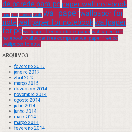
de parede para pc
paper wall notebook
wallpaper
wallpaper for
rock
verde
praia
sucesso
note
wallpaper for notebook
wallpaper
for pc
wallpaper free notebook paper
wallpaper free
notebook wallpaper free computer wallpaper free pc
wallpaper to note
ARQUIVOS
fevereiro 2017
janeiro 2017
abril 2015
março 2015
dezembro 2014
novembro 2014
agosto 2014
julho 2014
junho 2014
maio 2014
março 2014
fevereiro 2014