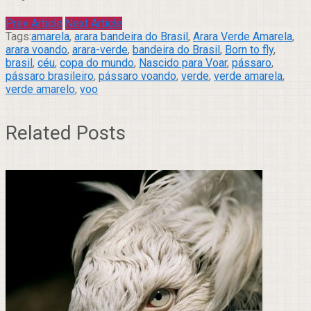
Prev Article
Next Article
Tags:
amarela
,
arara bandeira do Brasil
,
Arara Verde Amarela
,
arara voando
,
arara-verde
,
bandeira do Brasil
,
Born to fly
,
brasil
,
céu
,
copa do mundo
,
Nascido para Voar
,
pássaro
,
pássaro brasileiro
,
pássaro voando
,
verde
,
verde amarela
,
verde amarelo
,
voo
Related Posts