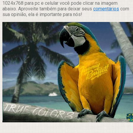
1024x768 para pc e celular você pode clicar na imagem
abaixo. Aproveite também para deixar seus
comentários
com
sua opinião, ela é importante para nós!