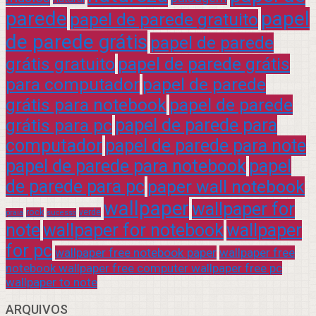
parede
papel
papel de parede gratuito
de parede grátis
papel de parede
grátis gratuito
papel de parede grátis
para computador
papel de parede
grátis para notebook
papel de parede
grátis para pc
papel de parede para
computador
papel de parede para note
papel de parede para notebook
papel
de parede para pc
paper wall notebook
wallpaper
wallpaper for
rock
verde
praia
sucesso
note
wallpaper for notebook
wallpaper
for pc
wallpaper free notebook paper
wallpaper free
notebook wallpaper free computer wallpaper free pc
wallpaper to note
ARQUIVOS