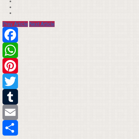
Prev Article
Next Article
Facebook
WhatsApp
Pinterest
Twitter
Tumblr
Email