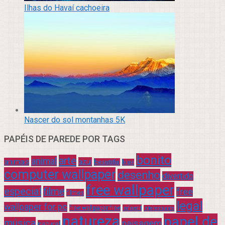
Ilhas do Havaí cachoeira
Nascer do sol montanhas 5K
PAPÉIS DE PAREDE POR TAGS
bonito
arte
animal
azul
animais
beautiful
blue
computer wallpaper
desenho
divertido
free wallpaper
especial
filme
free
filmes
legal
wallpaper for pc
free wallpaper free
infantil
interessante
natureza
papel de
música
paisagem
natural