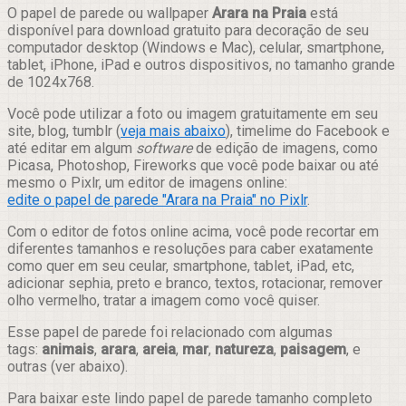
Compartilhar
O papel de parede ou wallpaper
Arara na Praia
está
disponível para download gratuito para decoração de seu
computador desktop (Windows e Mac), celular, smartphone,
tablet, iPhone, iPad e outros dispositivos, no tamanho grande
de 1024x768.
Você pode utilizar a foto ou imagem gratuitamente em seu
site, blog, tumblr (
veja mais abaixo
), timelime do Facebook e
até editar em algum
software
de edição de imagens, como
Picasa, Photoshop, Fireworks que você pode baixar ou até
mesmo o Pixlr, um editor de imagens online:
edite o papel de parede "Arara na Praia" no Pixlr
.
Com o editor de fotos online acima, você pode recortar em
diferentes tamanhos e resoluções para caber exatamente
como quer em seu ceular, smartphone, tablet, iPad, etc,
adicionar sephia, preto e branco, textos, rotacionar, remover
olho vermelho, tratar a imagem como você quiser.
Esse papel de parede foi relacionado com algumas
tags:
animais
,
arara
,
areia
,
mar
,
natureza
,
paisagem
, e
outras (ver abaixo).
Para baixar este lindo papel de parede tamanho completo