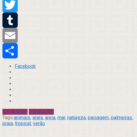
Pinterest
Twitter
Tumblr
Email
Compartilhar
Facebook
Prev Article
Next Article
Tags:
animais
,
arara
,
areia
,
mar
,
natureza
,
paisagem
,
palmeiras
,
praia
,
tropical
,
verão