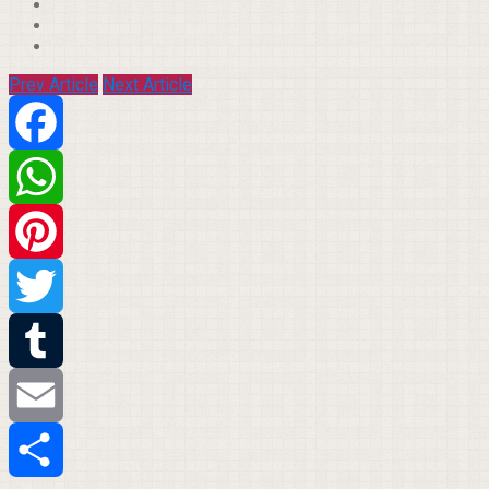
Prev Article
Next Article
Facebook
WhatsApp
Pinterest
Twitter
Tumblr
Email