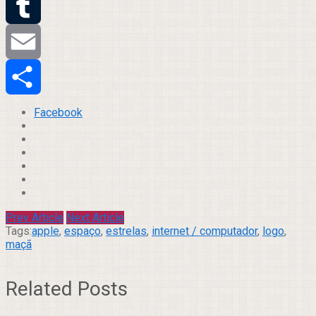
Twitter
Tumblr
Email
Compartilhar
Facebook
Prev Article
Next Article
Tags:
apple
,
espaço
,
estrelas
,
internet / computador
,
logo
,
maçã
Related Posts