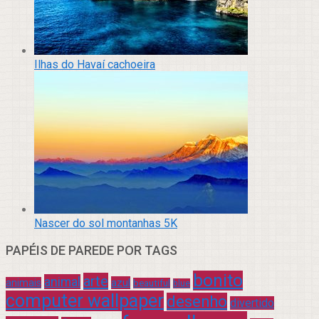
Ilhas do Havaí cachoeira
Nascer do sol montanhas 5K
PAPÉIS DE PAREDE POR TAGS
bonito
arte
animal
azul
animais
beautiful
blue
computer wallpaper
desenho
divertido