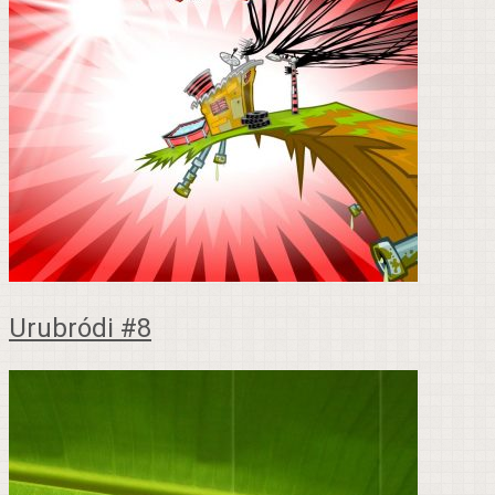
Urubródi #8