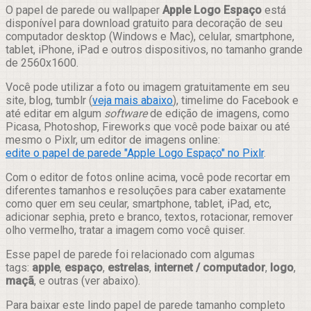
Compartilhar
O papel de parede ou wallpaper
Apple Logo Espaço
está
disponível para download gratuito para decoração de seu
computador desktop (Windows e Mac), celular, smartphone,
tablet, iPhone, iPad e outros dispositivos, no tamanho grande
de 2560x1600.
Você pode utilizar a foto ou imagem gratuitamente em seu
site, blog, tumblr (
veja mais abaixo
), timelime do Facebook e
até editar em algum
software
de edição de imagens, como
Picasa, Photoshop, Fireworks que você pode baixar ou até
mesmo o Pixlr, um editor de imagens online:
edite o papel de parede "Apple Logo Espaço" no Pixlr
.
Com o editor de fotos online acima, você pode recortar em
diferentes tamanhos e resoluções para caber exatamente
como quer em seu ceular, smartphone, tablet, iPad, etc,
adicionar sephia, preto e branco, textos, rotacionar, remover
olho vermelho, tratar a imagem como você quiser.
Esse papel de parede foi relacionado com algumas
tags:
apple
,
espaço
,
estrelas
,
internet / computador
,
logo
,
maçã
, e outras (ver abaixo).
Para baixar este lindo papel de parede tamanho completo