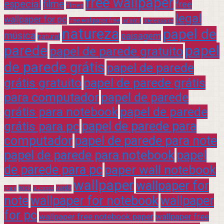
free wallpaper
especial
filme
free
filmes
legal
wallpaper for pc
free wallpaper free
infantil
interessante
natureza
papel de
música
paisagem
natural
parede
papel
papel de parede gratuito
de parede grátis
papel de parede
grátis gratuito
papel de parede grátis
para computador
papel de parede
grátis para notebook
papel de parede
grátis para pc
papel de parede para
computador
papel de parede para note
papel de parede para notebook
papel
de parede para pc
paper wall notebook
wallpaper
wallpaper for
rock
verde
praia
sucesso
note
wallpaper for notebook
wallpaper
for pc
wallpaper free notebook paper
wallpaper free