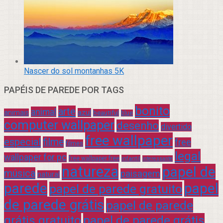
Nascer do sol montanhas 5K
PAPÉIS DE PAREDE POR TAGS
bonito
arte
animal
azul
animais
beautiful
blue
computer wallpaper
desenho
divertido
free wallpaper
especial
filme
free
filmes
legal
wallpaper for pc
free wallpaper free
infantil
interessante
natureza
papel de
música
paisagem
natural
parede
papel
papel de parede gratuito
de parede grátis
papel de parede
grátis gratuito
papel de parede grátis