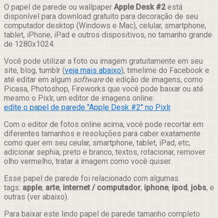
Compartilhar
O papel de parede ou wallpaper
Apple Desk #2
está
disponível para download gratuito para decoração de seu
computador desktop (Windows e Mac), celular, smartphone,
tablet, iPhone, iPad e outros dispositivos, no tamanho grande
de 1280x1024.
Você pode utilizar a foto ou imagem gratuitamente em seu
site, blog, tumblr (
veja mais abaixo
), timelime do Facebook e
até editar em algum
software
de edição de imagens, como
Picasa, Photoshop, Fireworks que você pode baixar ou até
mesmo o Pixlr, um editor de imagens online:
edite o papel de parede "Apple Desk #2" no Pixlr
.
Com o editor de fotos online acima, você pode recortar em
diferentes tamanhos e resoluções para caber exatamente
como quer em seu ceular, smartphone, tablet, iPad, etc,
adicionar sephia, preto e branco, textos, rotacionar, remover
olho vermelho, tratar a imagem como você quiser.
Esse papel de parede foi relacionado com algumas
tags:
apple
,
arte
,
internet / computador
,
iphone
,
ipod
,
jobs
, e
outras (ver abaixo).
Para baixar este lindo papel de parede tamanho completo