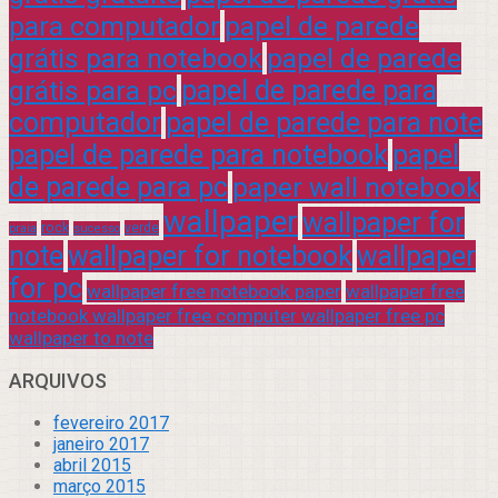
para computador
papel de parede
grátis para notebook
papel de parede
grátis para pc
papel de parede para
computador
papel de parede para note
papel de parede para notebook
papel
de parede para pc
paper wall notebook
wallpaper
wallpaper for
rock
verde
praia
sucesso
note
wallpaper for notebook
wallpaper
for pc
wallpaper free notebook paper
wallpaper free
notebook wallpaper free computer wallpaper free pc
wallpaper to note
ARQUIVOS
fevereiro 2017
janeiro 2017
abril 2015
março 2015