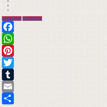
Prev Article
Next Article
Facebook
WhatsApp
Pinterest
Twitter
Tumblr
Email