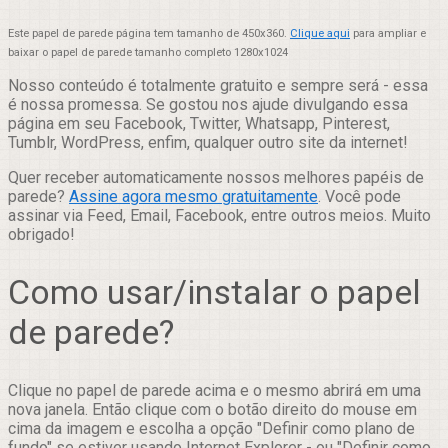
Este papel de parede página tem tamanho de 450x360.
Clique aqui
para ampliar e
baixar o papel de parede tamanho completo 1280x1024
Nosso conteúdo é totalmente gratuito e sempre será - essa
é nossa promessa. Se gostou nos ajude divulgando essa
página em seu Facebook, Twitter, Whatsapp, Pinterest,
Tumblr, WordPress, enfim, qualquer outro site da internet!
Quer receber automaticamente nossos melhores papéis de
parede?
Assine agora mesmo gratuitamente
. Você pode
assinar via Feed, Email, Facebook, entre outros meios. Muito
obrigado!
Como usar/instalar o papel
de parede?
Clique no papel de parede acima e o mesmo abrirá em uma
nova janela. Então clique com o botão direito do mouse em
cima da imagem e escolha a opção "Definir como plano de
fundo" se estiver usando Internet Explorer - ou "Definir como