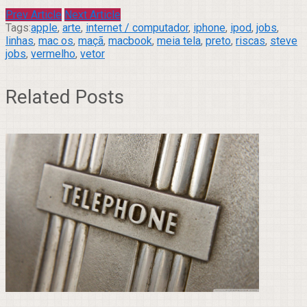
Prev Article
Next Article
Tags:
apple
,
arte
,
internet / computador
,
iphone
,
ipod
,
jobs
,
linhas
,
mac os
,
maçã
,
macbook
,
meia tela
,
preto
,
riscas
,
steve
jobs
,
vermelho
,
vetor
Related Posts