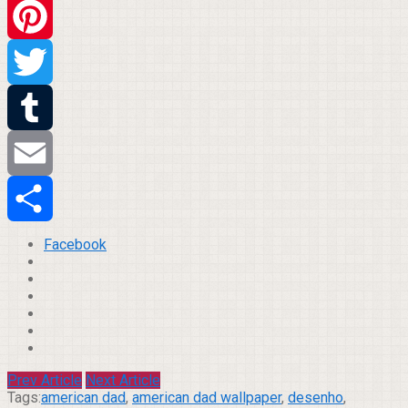
WhatsApp
Pinterest
Twitter
Tumblr
Email
Compartilhar
Facebook
Prev Article
Next Article
Tags:
american dad
,
american dad wallpaper
,
desenho
,