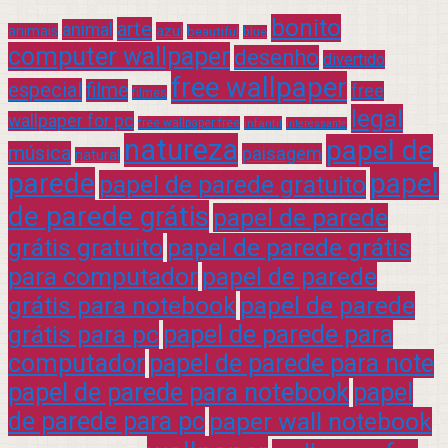
bonito
arte
animal
azul
animais
beautiful
blue
computer wallpaper
desenho
divertido
free wallpaper
especial
filme
free
filmes
legal
wallpaper for pc
free wallpaper free
infantil
interessante
natureza
papel de
música
paisagem
natural
parede
papel
papel de parede gratuito
de parede grátis
papel de parede
grátis gratuito
papel de parede grátis
para computador
papel de parede
grátis para notebook
papel de parede
grátis para pc
papel de parede para
computador
papel de parede para note
papel de parede para notebook
papel
de parede para pc
paper wall notebook