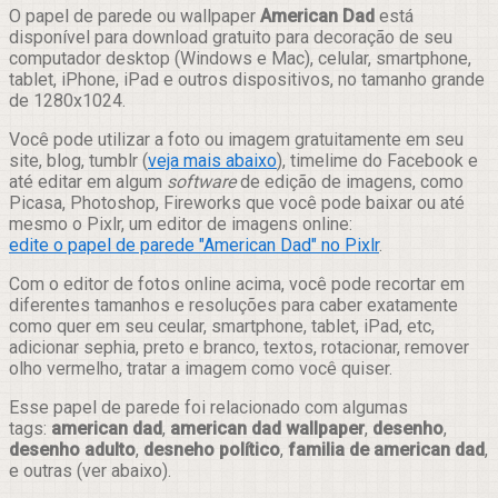
Compartilhar
O papel de parede ou wallpaper
American Dad
está
disponível para download gratuito para decoração de seu
computador desktop (Windows e Mac), celular, smartphone,
tablet, iPhone, iPad e outros dispositivos, no tamanho grande
de 1280x1024.
Você pode utilizar a foto ou imagem gratuitamente em seu
site, blog, tumblr (
veja mais abaixo
), timelime do Facebook e
até editar em algum
software
de edição de imagens, como
Picasa, Photoshop, Fireworks que você pode baixar ou até
mesmo o Pixlr, um editor de imagens online:
edite o papel de parede "American Dad" no Pixlr
.
Com o editor de fotos online acima, você pode recortar em
diferentes tamanhos e resoluções para caber exatamente
como quer em seu ceular, smartphone, tablet, iPad, etc,
adicionar sephia, preto e branco, textos, rotacionar, remover
olho vermelho, tratar a imagem como você quiser.
Esse papel de parede foi relacionado com algumas
tags:
american dad
,
american dad wallpaper
,
desenho
,
desenho adulto
,
desneho político
,
familia de american dad
,
e outras (ver abaixo).