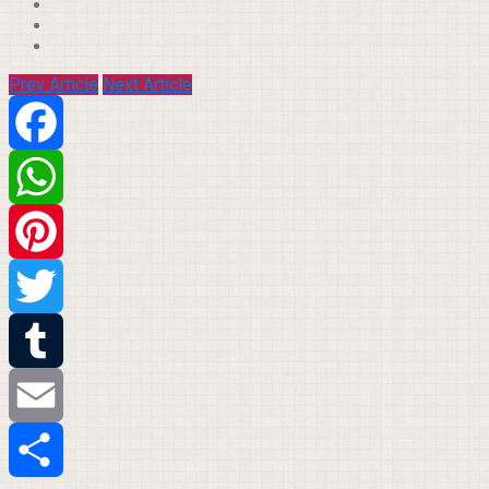
Prev Article
Next Article
Facebook
WhatsApp
Pinterest
Twitter
Tumblr
Email