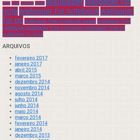
wallpaper
wallpaper for
rock
verde
praia
sucesso
note
wallpaper for notebook
wallpaper
for pc
wallpaper free notebook paper
wallpaper free
notebook wallpaper free computer wallpaper free pc
wallpaper to note
ARQUIVOS
fevereiro 2017
janeiro 2017
abril 2015
março 2015
dezembro 2014
novembro 2014
agosto 2014
julho 2014
junho 2014
maio 2014
março 2014
fevereiro 2014
janeiro 2014
dezembro 2013